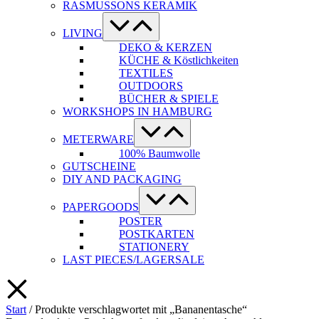
RASMUSSONS KERAMIK
Menü-
Schalter
LIVING
DEKO & KERZEN
KÜCHE & Köstlichkeiten
TEXTILES
OUTDOORS
BÜCHER & SPIELE
WORKSHOPS IN HAMBURG
Menü-
Schalter
METERWARE
100% Baumwolle
GUTSCHEINE
DIY AND PACKAGING
Menü-
Schalter
PAPERGOODS
POSTER
POSTKARTEN
STATIONERY
LAST PIECES/LAGERSALE
Start
/ Produkte verschlagwortet mit „Bananentasche“