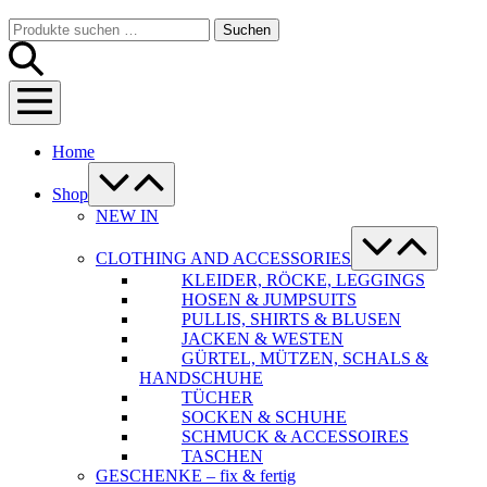
Warenkorb
Suche-
Suchen
Suchen
Schalter
nach:
Menü-
Schalter
Home
Menü-
Schalter
Shop
NEW IN
Menü-
Schalter
CLOTHING AND ACCESSORIES
KLEIDER, RÖCKE, LEGGINGS
HOSEN & JUMPSUITS
PULLIS, SHIRTS & BLUSEN
JACKEN & WESTEN
GÜRTEL, MÜTZEN, SCHALS &
HANDSCHUHE
TÜCHER
SOCKEN & SCHUHE
SCHMUCK & ACCESSOIRES
TASCHEN
GESCHENKE – fix & fertig