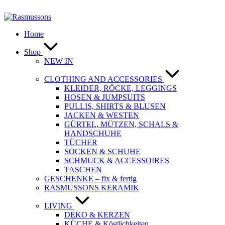
Zum
Inhalt
springen
Home
Shop
NEW IN
CLOTHING AND ACCESSORIES
KLEIDER, RÖCKE, LEGGINGS
HOSEN & JUMPSUITS
PULLIS, SHIRTS & BLUSEN
JACKEN & WESTEN
GÜRTEL, MÜTZEN, SCHALS &
HANDSCHUHE
TÜCHER
SOCKEN & SCHUHE
SCHMUCK & ACCESSOIRES
TASCHEN
GESCHENKE – fix & fertig
RASMUSSONS KERAMIK
LIVING
DEKO & KERZEN
KÜCHE & Köstlichkeiten