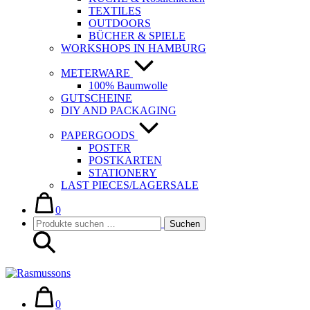
TEXTILES
OUTDOORS
BÜCHER & SPIELE
WORKSHOPS IN HAMBURG
METERWARE
100% Baumwolle
GUTSCHEINE
DIY AND PACKAGING
PAPERGOODS
POSTER
POSTKARTEN
STATIONERY
LAST PIECES/LAGERSALE
Warenkorb
Elemente
im
0
Suche-
Suchen
Warenkorb
Suchen
Schalter
nach:
Warenkorb
Elemente
im
0