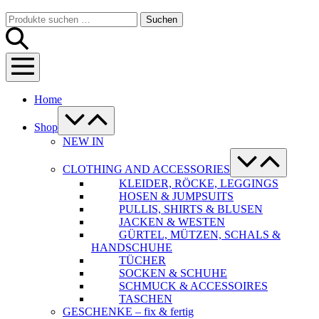
Warenkorb
Suche-
Suchen
Suchen
Schalter
nach:
Menü-
Schalter
Home
Menü-
Schalter
Shop
NEW IN
Menü-
Schalter
CLOTHING AND ACCESSORIES
KLEIDER, RÖCKE, LEGGINGS
HOSEN & JUMPSUITS
PULLIS, SHIRTS & BLUSEN
JACKEN & WESTEN
GÜRTEL, MÜTZEN, SCHALS &
HANDSCHUHE
TÜCHER
SOCKEN & SCHUHE
SCHMUCK & ACCESSOIRES
TASCHEN
GESCHENKE – fix & fertig