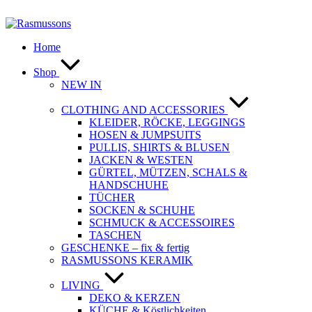
Zum
Inhalt
springen
Home
Shop
NEW IN
CLOTHING AND ACCESSORIES
KLEIDER, RÖCKE, LEGGINGS
HOSEN & JUMPSUITS
PULLIS, SHIRTS & BLUSEN
JACKEN & WESTEN
GÜRTEL, MÜTZEN, SCHALS &
HANDSCHUHE
TÜCHER
SOCKEN & SCHUHE
SCHMUCK & ACCESSOIRES
TASCHEN
GESCHENKE – fix & fertig
RASMUSSONS KERAMIK
LIVING
DEKO & KERZEN
KÜCHE & Köstlichkeiten