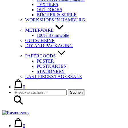
TEXTILES
OUTDOORS
BÜCHER & SPIELE
WORKSHOPS IN HAMBURG
METERWARE
100% Baumwolle
GUTSCHEINE
DIY AND PACKAGING
PAPERGOODS
POSTER
POSTKARTEN
STATIONERY
LAST PIECES/LAGERSALE
Warenkorb
Elemente
im
0
Suche-
Suchen
Warenkorb
Suchen
Schalter
nach:
Warenkorb
Elemente
im
0