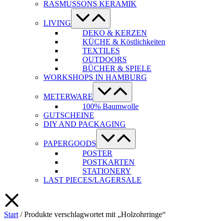
RASMUSSONS KERAMIK
Menü-
Schalter
LIVING
DEKO & KERZEN
KÜCHE & Köstlichkeiten
TEXTILES
OUTDOORS
BÜCHER & SPIELE
WORKSHOPS IN HAMBURG
Menü-
Schalter
METERWARE
100% Baumwolle
GUTSCHEINE
DIY AND PACKAGING
Menü-
Schalter
PAPERGOODS
POSTER
POSTKARTEN
STATIONERY
LAST PIECES/LAGERSALE
Start
/ Produkte verschlagwortet mit „Holzohrringe“