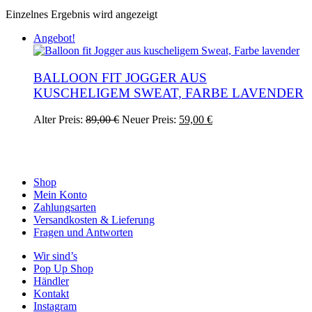
Einzelnes Ergebnis wird angezeigt
Angebot!
BALLOON FIT JOGGER AUS
KUSCHELIGEM SWEAT, FARBE LAVENDER
Ursprünglicher
Aktueller
Dieses
Alter Preis:
89,00
€
Neuer Preis:
59,00
€
Preis
Preis
Produkt
war:
ist:
weist
89,00 €
59,00 €.
mehrere
Varianten
auf.
Shop
Die
Mein Konto
Optionen
Zahlungsarten
können
Versandkosten & Lieferung
auf
Fragen und Antworten
der
Wir sind’s
Produktseite
Pop Up Shop
gewählt
Händler
werden
Kontakt
Instagram