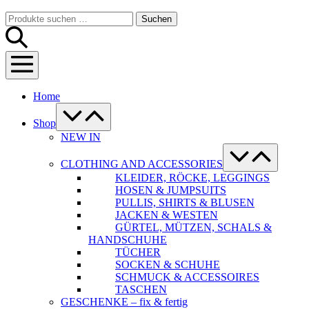
Warenkorb
Suche-
Suchen
Suchen
Schalter
nach:
Menü-
Schalter
Home
Menü-
Schalter
Shop
NEW IN
Menü-
Schalter
CLOTHING AND ACCESSORIES
KLEIDER, RÖCKE, LEGGINGS
HOSEN & JUMPSUITS
PULLIS, SHIRTS & BLUSEN
JACKEN & WESTEN
GÜRTEL, MÜTZEN, SCHALS &
HANDSCHUHE
TÜCHER
SOCKEN & SCHUHE
SCHMUCK & ACCESSOIRES
TASCHEN
GESCHENKE – fix & fertig