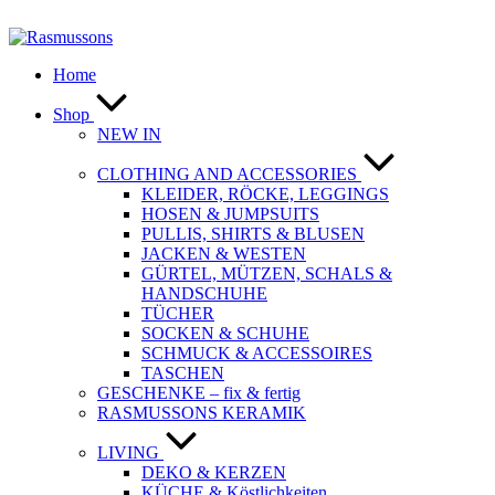
Zum
Inhalt
springen
Home
Shop
NEW IN
CLOTHING AND ACCESSORIES
KLEIDER, RÖCKE, LEGGINGS
HOSEN & JUMPSUITS
PULLIS, SHIRTS & BLUSEN
JACKEN & WESTEN
GÜRTEL, MÜTZEN, SCHALS &
HANDSCHUHE
TÜCHER
SOCKEN & SCHUHE
SCHMUCK & ACCESSOIRES
TASCHEN
GESCHENKE – fix & fertig
RASMUSSONS KERAMIK
LIVING
DEKO & KERZEN
KÜCHE & Köstlichkeiten