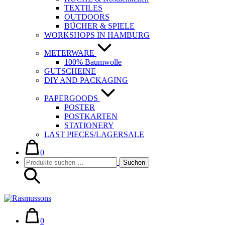
TEXTILES
OUTDOORS
BÜCHER & SPIELE
WORKSHOPS IN HAMBURG
METERWARE
100% Baumwolle
GUTSCHEINE
DIY AND PACKAGING
PAPERGOODS
POSTER
POSTKARTEN
STATIONERY
LAST PIECES/LAGERSALE
Warenkorb
Elemente
im
0
Suche-
Suchen
Warenkorb
Suchen
Schalter
nach:
Warenkorb
Elemente
im
0