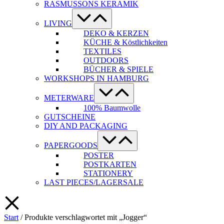
RASMUSSONS KERAMIK
Menü-
Schalter
LIVING
DEKO & KERZEN
KÜCHE & Köstlichkeiten
TEXTILES
OUTDOORS
BÜCHER & SPIELE
WORKSHOPS IN HAMBURG
Menü-
Schalter
METERWARE
100% Baumwolle
GUTSCHEINE
DIY AND PACKAGING
Menü-
Schalter
PAPERGOODS
POSTER
POSTKARTEN
STATIONERY
LAST PIECES/LAGERSALE
Start
/ Produkte verschlagwortet mit „Jogger“