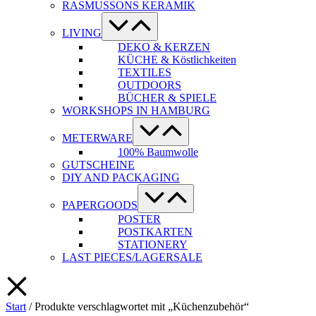
RASMUSSONS KERAMIK
Menü-
Schalter
LIVING
DEKO & KERZEN
KÜCHE & Köstlichkeiten
TEXTILES
OUTDOORS
BÜCHER & SPIELE
WORKSHOPS IN HAMBURG
Menü-
Schalter
METERWARE
100% Baumwolle
GUTSCHEINE
DIY AND PACKAGING
Menü-
Schalter
PAPERGOODS
POSTER
POSTKARTEN
STATIONERY
LAST PIECES/LAGERSALE
Start
/ Produkte verschlagwortet mit „Küchenzubehör“