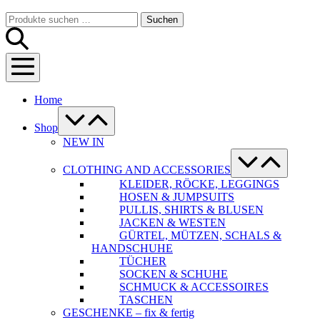
Warenkorb
Suche-
Suchen
Suchen
Schalter
nach:
Menü-
Schalter
Home
Menü-
Schalter
Shop
NEW IN
Menü-
Schalter
CLOTHING AND ACCESSORIES
KLEIDER, RÖCKE, LEGGINGS
HOSEN & JUMPSUITS
PULLIS, SHIRTS & BLUSEN
JACKEN & WESTEN
GÜRTEL, MÜTZEN, SCHALS &
HANDSCHUHE
TÜCHER
SOCKEN & SCHUHE
SCHMUCK & ACCESSOIRES
TASCHEN
GESCHENKE – fix & fertig