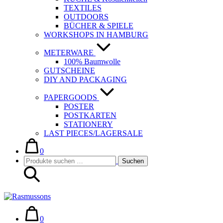
TEXTILES
OUTDOORS
BÜCHER & SPIELE
WORKSHOPS IN HAMBURG
METERWARE
100% Baumwolle
GUTSCHEINE
DIY AND PACKAGING
PAPERGOODS
POSTER
POSTKARTEN
STATIONERY
LAST PIECES/LAGERSALE
Warenkorb
Elemente
im
0
Suche-
Suchen
Warenkorb
Suchen
Schalter
nach:
Warenkorb
Elemente
im
0