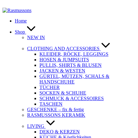
Zum
Inhalt
springen
Home
Shop
NEW IN
CLOTHING AND ACCESSORIES
KLEIDER, RÖCKE, LEGGINGS
HOSEN & JUMPSUITS
PULLIS, SHIRTS & BLUSEN
JACKEN & WESTEN
GÜRTEL, MÜTZEN, SCHALS &
HANDSCHUHE
TÜCHER
SOCKEN & SCHUHE
SCHMUCK & ACCESSOIRES
TASCHEN
GESCHENKE – fix & fertig
RASMUSSONS KERAMIK
LIVING
DEKO & KERZEN
KÜCHE & Köstlichkeiten