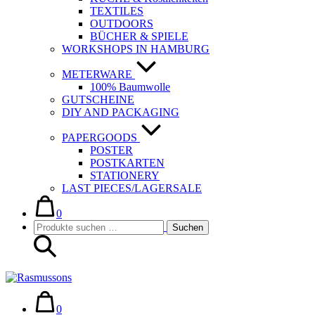
TEXTILES
OUTDOORS
BÜCHER & SPIELE
WORKSHOPS IN HAMBURG
METERWARE
100% Baumwolle
GUTSCHEINE
DIY AND PACKAGING
PAPERGOODS
POSTER
POSTKARTEN
STATIONERY
LAST PIECES/LAGERSALE
Warenkorb
Elemente
im
0
Suche-
Suchen
Warenkorb
Suchen
Schalter
nach:
Warenkorb
Elemente
im
0