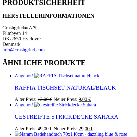
PRODUKTSICHERHEIT
HERSTELLERINFORMATIONEN
Crushgrind® A/S
Filmbyen 14
DK-2650 Hvidovre
Denmark
info@crushgrind.com
ÄHNLICHE PRODUKTE
Angebot!
RAFFIA TISCHSET NATURAL/BLACK
Ursprünglicher
Aktueller
Alter Preis:
13,00
€
Neuer Preis:
9,00
€
Preis
Preis
Angebot!
war:
ist:
13,00 €
9,00 €.
GESTREIFTE STRICKDECKE SAHARA
Ursprünglicher
Aktueller
Alter Preis:
49,00
€
Neuer Preis:
29,00
€
Preis
Preis