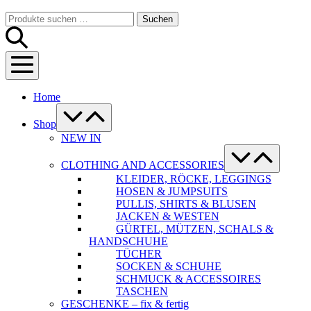
Warenkorb
Suche-
Suchen
Suchen
Schalter
nach:
Menü-
Schalter
Home
Menü-
Schalter
Shop
NEW IN
Menü-
Schalter
CLOTHING AND ACCESSORIES
KLEIDER, RÖCKE, LEGGINGS
HOSEN & JUMPSUITS
PULLIS, SHIRTS & BLUSEN
JACKEN & WESTEN
GÜRTEL, MÜTZEN, SCHALS &
HANDSCHUHE
TÜCHER
SOCKEN & SCHUHE
SCHMUCK & ACCESSOIRES
TASCHEN
GESCHENKE – fix & fertig