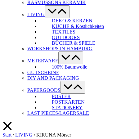
RASMUSSONS KERAMIK
Menü-
Schalter
LIVING
DEKO & KERZEN
KÜCHE & Köstlichkeiten
TEXTILES
OUTDOORS
BÜCHER & SPIELE
WORKSHOPS IN HAMBURG
Menü-
Schalter
METERWARE
100% Baumwolle
GUTSCHEINE
DIY AND PACKAGING
Menü-
Schalter
PAPERGOODS
POSTER
POSTKARTEN
STATIONERY
LAST PIECES/LAGERSALE
Start
/
LIVING
/ KIRUNA Mörser