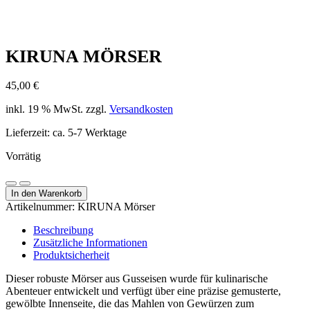
KIRUNA MÖRSER
45,00
€
inkl. 19 % MwSt.
zzgl.
Versandkosten
Lieferzeit:
ca. 5-7 Werktage
Vorrätig
KIRUNA
Menge
Menge
Mörser
In den Warenkorb
verringern
erhöhen
Menge
Artikelnummer:
KIRUNA Mörser
Beschreibung
Zusätzliche Informationen
Produktsicherheit
Dieser robuste Mörser aus Gusseisen wurde für kulinarische
Abenteuer entwickelt und verfügt über eine präzise gemusterte,
gewölbte Innenseite, die das Mahlen von Gewürzen zum