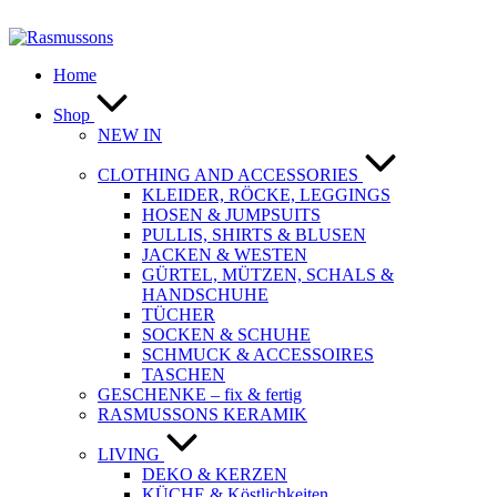
Zum
Inhalt
springen
Home
Shop
NEW IN
CLOTHING AND ACCESSORIES
KLEIDER, RÖCKE, LEGGINGS
HOSEN & JUMPSUITS
PULLIS, SHIRTS & BLUSEN
JACKEN & WESTEN
GÜRTEL, MÜTZEN, SCHALS &
HANDSCHUHE
TÜCHER
SOCKEN & SCHUHE
SCHMUCK & ACCESSOIRES
TASCHEN
GESCHENKE – fix & fertig
RASMUSSONS KERAMIK
LIVING
DEKO & KERZEN
KÜCHE & Köstlichkeiten