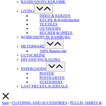
RASMUSSONS KERAMIK
Menü-
Schalter
LIVING
DEKO & KERZEN
KÜCHE & Köstlichkeiten
TEXTILES
OUTDOORS
BÜCHER & SPIELE
WORKSHOPS IN HAMBURG
Menü-
Schalter
METERWARE
100% Baumwolle
GUTSCHEINE
DIY AND PACKAGING
Menü-
Schalter
PAPERGOODS
POSTER
POSTKARTEN
STATIONERY
LAST PIECES/LAGERSALE
Start
/
CLOTHING AND ACCESSORIES
/
PULLIS, SHIRTS &