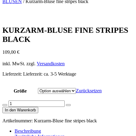
BLUSEN
/ Kurzarm-Bluse fine stripes black
KURZARM-BLUSE FINE STRIPES
BLACK
109,00
€
inkl. MwSt.
zzgl.
Versandkosten
Lieferzeit:
Lieferzeit: ca. 3-5 Werktage
Zurücksetzen
Größe
Kurzarm-
Menge
Menge
Bluse
In den Warenkorb
verringern
erhöhen
fine
stripes
Artikelnummer:
Kurzarm-Bluse fine stripes black
black
Menge
Beschreibung