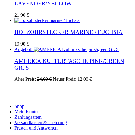
LAVENDER/YELLOW
21,90
€
HOLZOHRSTECKER MARINE / FUCHSIA
19,90
€
Angebot!
AMERICA KULTURTASCHE PINK/GREEN
GR. S
Ursprünglicher
Aktueller
Alter Preis:
24,00
€
Neuer Preis:
12,00
€
Preis
Preis
war:
ist:
24,00 €
12,00 €.
Shop
Mein Konto
Zahlungsarten
Versandkosten & Lieferung
Fragen und Antworten