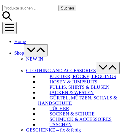
Warenkorb
Suche-
Suchen
Suchen
Schalter
nach:
Menü-
Schalter
Home
Menü-
Schalter
Shop
NEW IN
Menü-
Schalter
CLOTHING AND ACCESSORIES
KLEIDER, RÖCKE, LEGGINGS
HOSEN & JUMPSUITS
PULLIS, SHIRTS & BLUSEN
JACKEN & WESTEN
GÜRTEL, MÜTZEN, SCHALS &
HANDSCHUHE
TÜCHER
SOCKEN & SCHUHE
SCHMUCK & ACCESSOIRES
TASCHEN
GESCHENKE – fix & fertig