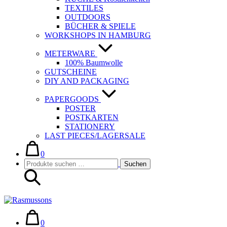
TEXTILES
OUTDOORS
BÜCHER & SPIELE
WORKSHOPS IN HAMBURG
METERWARE
100% Baumwolle
GUTSCHEINE
DIY AND PACKAGING
PAPERGOODS
POSTER
POSTKARTEN
STATIONERY
LAST PIECES/LAGERSALE
Warenkorb
Elemente
im
0
Suche-
Suchen
Warenkorb
Suchen
Schalter
nach:
Warenkorb
Elemente
im
0