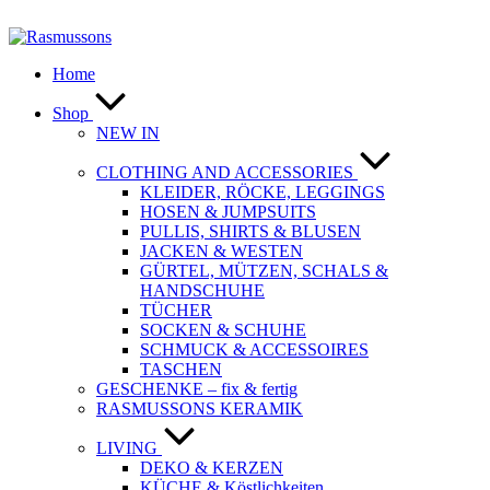
Zum
Inhalt
springen
Home
Shop
NEW IN
CLOTHING AND ACCESSORIES
KLEIDER, RÖCKE, LEGGINGS
HOSEN & JUMPSUITS
PULLIS, SHIRTS & BLUSEN
JACKEN & WESTEN
GÜRTEL, MÜTZEN, SCHALS &
HANDSCHUHE
TÜCHER
SOCKEN & SCHUHE
SCHMUCK & ACCESSOIRES
TASCHEN
GESCHENKE – fix & fertig
RASMUSSONS KERAMIK
LIVING
DEKO & KERZEN
KÜCHE & Köstlichkeiten