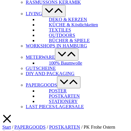
RASMUSSONS KERAMIK
Menü-
Schalter
LIVING
DEKO & KERZEN
KÜCHE & Köstlichkeiten
TEXTILES
OUTDOORS
BÜCHER & SPIELE
WORKSHOPS IN HAMBURG
Menü-
Schalter
METERWARE
100% Baumwolle
GUTSCHEINE
DIY AND PACKAGING
Menü-
Schalter
PAPERGOODS
POSTER
POSTKARTEN
STATIONERY
LAST PIECES/LAGERSALE
Start
/
PAPERGOODS
/
POSTKARTEN
/ PK Frohe Ostern