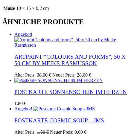
Maße
10 × 15 × 0,2 cm
ÄHNLICHE PRODUKTE
Angebot!
ARTPRINT “COLOURS AND FORMS”, 50 X
50 CM BY MEIKE RASMUSSON
Ursprünglicher
Aktueller
Alter Preis:
38,00
€
Neuer Preis:
28,00
€
Preis
Preis
war:
ist:
38,00 €
28,00 €.
POSTKARTE SONNENSCHEIN IM HERZEN
1,80
€
Angebot!
POSTKARTE COSMIC SOUP – JMS
Ursprünglicher
Aktueller
Alter Preis:
1,50
€
Neuer Preis:
0,60
€