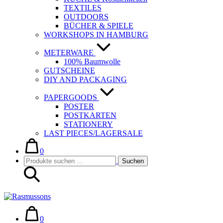
TEXTILES
OUTDOORS
BÜCHER & SPIELE
WORKSHOPS IN HAMBURG
METERWARE
100% Baumwolle
GUTSCHEINE
DIY AND PACKAGING
PAPERGOODS
POSTER
POSTKARTEN
STATIONERY
LAST PIECES/LAGERSALE
Warenkorb
Elemente
im
0
Suche-
Suchen
Warenkorb
Suchen
Schalter
nach:
Warenkorb
Elemente
im
0