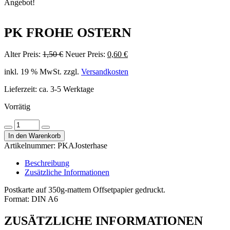
Angebot!
PK FROHE OSTERN
Ursprünglicher
Aktueller
Alter Preis:
1,50
€
Neuer Preis:
0,60
€
Preis
Preis
inkl. 19 % MwSt.
zzgl.
Versandkosten
war:
ist:
1,50 €
0,60 €.
Lieferzeit:
ca. 3-5 Werktage
Vorrätig
PK
Menge
Menge
Frohe
In den Warenkorb
verringern
erhöhen
Ostern
Artikelnummer:
PKAJosterhase
Menge
Beschreibung
Zusätzliche Informationen
Postkarte auf 350g-mattem Offsetpapier gedruckt.
Format: DIN A6
ZUSÄTZLICHE INFORMATIONEN