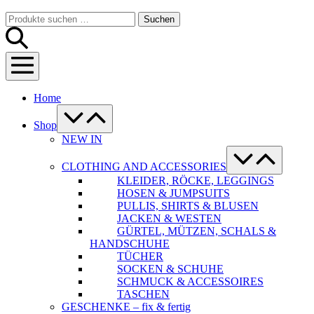
Warenkorb
Suche-
Suchen
Suchen
Schalter
nach:
Menü-
Schalter
Home
Menü-
Schalter
Shop
NEW IN
Menü-
Schalter
CLOTHING AND ACCESSORIES
KLEIDER, RÖCKE, LEGGINGS
HOSEN & JUMPSUITS
PULLIS, SHIRTS & BLUSEN
JACKEN & WESTEN
GÜRTEL, MÜTZEN, SCHALS &
HANDSCHUHE
TÜCHER
SOCKEN & SCHUHE
SCHMUCK & ACCESSOIRES
TASCHEN
GESCHENKE – fix & fertig