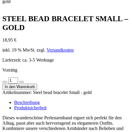
gold
STEEL BEAD BRACELET SMALL –
GOLD
18,95
€
inkl. 19 % MwSt.
zzgl.
Versandkosten
Lieferzeit:
ca. 3-5 Werktage
Vorrätig
Steel
Menge
Menge
bead
In den Warenkorb
verringern
erhöhen
bracelet
Artikelnummer:
Steel bead bracelet Small - gold
Small
-
Beschreibung
gold
Produktsicherheit
Menge
Dieses wunderschöne Perlenarmband eignet sich perfekt für den
Alltag, passt aber auch hervorragend zu eleganteren Outfits.
Kombiniere unsere verschiedenen Armbänder nach Belieben und