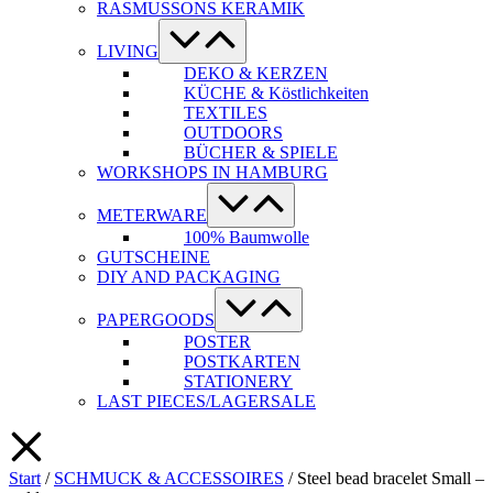
RASMUSSONS KERAMIK
Menü-
Schalter
LIVING
DEKO & KERZEN
KÜCHE & Köstlichkeiten
TEXTILES
OUTDOORS
BÜCHER & SPIELE
WORKSHOPS IN HAMBURG
Menü-
Schalter
METERWARE
100% Baumwolle
GUTSCHEINE
DIY AND PACKAGING
Menü-
Schalter
PAPERGOODS
POSTER
POSTKARTEN
STATIONERY
LAST PIECES/LAGERSALE
Start
/
SCHMUCK & ACCESSOIRES
/ Steel bead bracelet Small –