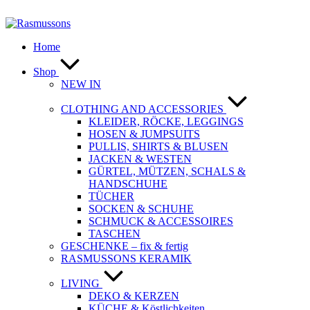
Zum
Inhalt
springen
Home
Shop
NEW IN
CLOTHING AND ACCESSORIES
KLEIDER, RÖCKE, LEGGINGS
HOSEN & JUMPSUITS
PULLIS, SHIRTS & BLUSEN
JACKEN & WESTEN
GÜRTEL, MÜTZEN, SCHALS &
HANDSCHUHE
TÜCHER
SOCKEN & SCHUHE
SCHMUCK & ACCESSOIRES
TASCHEN
GESCHENKE – fix & fertig
RASMUSSONS KERAMIK
LIVING
DEKO & KERZEN
KÜCHE & Köstlichkeiten