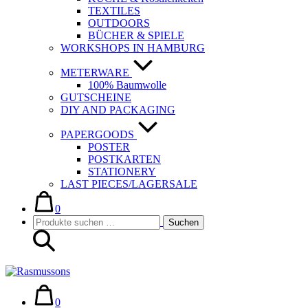
TEXTILES
OUTDOORS
BÜCHER & SPIELE
WORKSHOPS IN HAMBURG
METERWARE
100% Baumwolle
GUTSCHEINE
DIY AND PACKAGING
PAPERGOODS
POSTER
POSTKARTEN
STATIONERY
LAST PIECES/LAGERSALE
Warenkorb
Elemente
im
0
Suche-
Suchen
Warenkorb
Suchen
Schalter
nach:
Warenkorb
Elemente
im
0