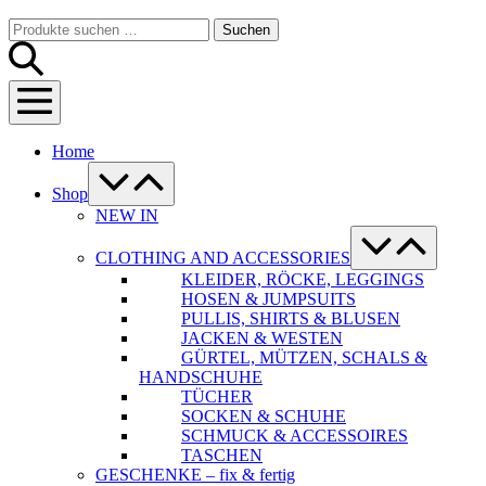
Warenkorb
Suche-
Suchen
Suchen
Schalter
nach:
Menü-
Schalter
Home
Menü-
Schalter
Shop
NEW IN
Menü-
Schalter
CLOTHING AND ACCESSORIES
KLEIDER, RÖCKE, LEGGINGS
HOSEN & JUMPSUITS
PULLIS, SHIRTS & BLUSEN
JACKEN & WESTEN
GÜRTEL, MÜTZEN, SCHALS &
HANDSCHUHE
TÜCHER
SOCKEN & SCHUHE
SCHMUCK & ACCESSOIRES
TASCHEN
GESCHENKE – fix & fertig