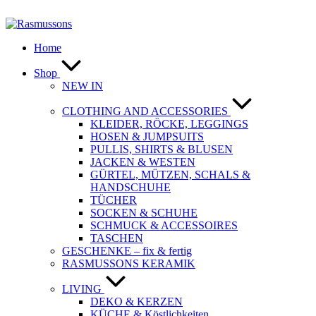
Zum
Inhalt
springen
Home
Shop
NEW IN
CLOTHING AND ACCESSORIES
KLEIDER, RÖCKE, LEGGINGS
HOSEN & JUMPSUITS
PULLIS, SHIRTS & BLUSEN
JACKEN & WESTEN
GÜRTEL, MÜTZEN, SCHALS &
HANDSCHUHE
TÜCHER
SOCKEN & SCHUHE
SCHMUCK & ACCESSOIRES
TASCHEN
GESCHENKE – fix & fertig
RASMUSSONS KERAMIK
LIVING
DEKO & KERZEN
KÜCHE & Köstlichkeiten