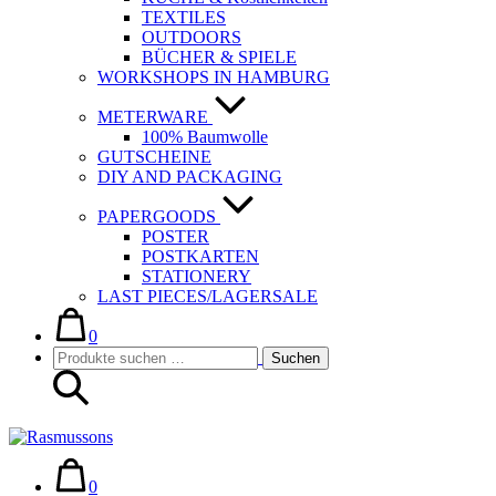
TEXTILES
OUTDOORS
BÜCHER & SPIELE
WORKSHOPS IN HAMBURG
METERWARE
100% Baumwolle
GUTSCHEINE
DIY AND PACKAGING
PAPERGOODS
POSTER
POSTKARTEN
STATIONERY
LAST PIECES/LAGERSALE
Warenkorb
Elemente
im
0
Suche-
Suchen
Warenkorb
Suchen
Schalter
nach:
Warenkorb
Elemente
im
0