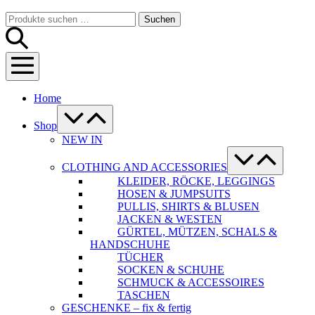
Warenkorb
Suche-
Suchen
Suchen
Schalter
nach:
Menü-
Schalter
Home
Menü-
Schalter
Shop
NEW IN
Menü-
Schalter
CLOTHING AND ACCESSORIES
KLEIDER, RÖCKE, LEGGINGS
HOSEN & JUMPSUITS
PULLIS, SHIRTS & BLUSEN
JACKEN & WESTEN
GÜRTEL, MÜTZEN, SCHALS &
HANDSCHUHE
TÜCHER
SOCKEN & SCHUHE
SCHMUCK & ACCESSOIRES
TASCHEN
GESCHENKE – fix & fertig