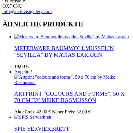
Oxfordshire
OX7 6NU
info@archivistgallery.com
ÄHNLICHE PRODUKTE
METERWARE BAUMWOLLMUSSELIN
“SEVILLA” BY MATÍAS LARRAÍN
Dieses
19,00
€
Produkt
Angebot!
weist
mehrere
Varianten
auf.
ARTPRINT “COLOURS AND FORMS”, 50 X
Die
70 CM BY MEIKE RASMUSSON
Optionen
können
Ursprünglicher
Aktueller
Alter Preis:
42,00
€
Neuer Preis:
32,00
€
auf
Preis
Preis
der
war:
ist:
Produktseite
42,00 €
32,00 €.
SPIS SERVIERBRETT
gewählt