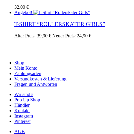
werden
32,00
€
Angebot!
T-SHIRT “ROLLERSKATER GIRLS”
Ursprünglicher
Aktueller
Dieses
Alter Preis:
39,90
€
Neuer Preis:
24,90
€
Preis
Preis
Produkt
war:
ist:
weist
39,90 €
24,90 €.
mehrere
Varianten
auf.
Shop
Die
Mein Konto
Optionen
Zahlungsarten
können
Versandkosten & Lieferung
auf
Fragen und Antworten
der
Wir sind’s
Produktseite
Pop Up Shop
gewählt
Händler
werden
Kontakt
Instagram
Pinterest
AGB