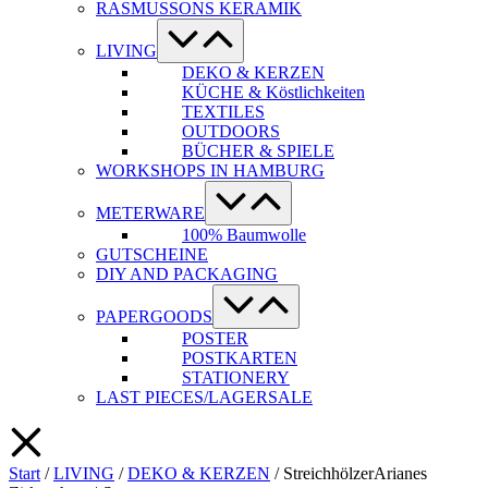
RASMUSSONS KERAMIK
Menü-
Schalter
LIVING
DEKO & KERZEN
KÜCHE & Köstlichkeiten
TEXTILES
OUTDOORS
BÜCHER & SPIELE
WORKSHOPS IN HAMBURG
Menü-
Schalter
METERWARE
100% Baumwolle
GUTSCHEINE
DIY AND PACKAGING
Menü-
Schalter
PAPERGOODS
POSTER
POSTKARTEN
STATIONERY
LAST PIECES/LAGERSALE
Start
/
LIVING
/
DEKO & KERZEN
/ StreichhölzerArianes