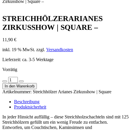
Zirkusshow | Square –
STREICHHÖLZERARIANES
ZIRKUSSHOW | SQUARE –
11,90
€
inkl. 19 % MwSt.
zzgl.
Versandkosten
Lieferzeit:
ca. 3-5 Werktage
Vorrätig
StreichhölzerArianes
Menge
Menge
Zirkusshow
In den Warenkorb
verringern
erhöhen
|
Artikelnummer:
Streichhölzer Arianes Zirkusshow | Square
Square
-
Beschreibung
Menge
Produktsicherheit
In jeder Hinsicht auffällig – diese Streichholzschachteln sind mit 125
Streichhölzern gefüllt um ein wenig Freude zu entfachen.
Entworfen, um Couchtischen, Kaminsimsen und