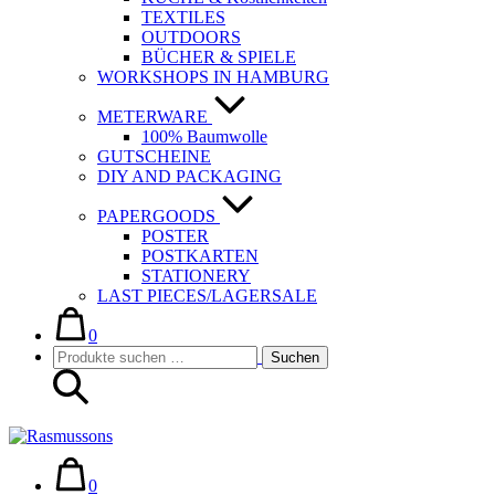
TEXTILES
OUTDOORS
BÜCHER & SPIELE
WORKSHOPS IN HAMBURG
METERWARE
100% Baumwolle
GUTSCHEINE
DIY AND PACKAGING
PAPERGOODS
POSTER
POSTKARTEN
STATIONERY
LAST PIECES/LAGERSALE
Warenkorb
Elemente
im
0
Suche-
Suchen
Warenkorb
Suchen
Schalter
nach:
Warenkorb
Elemente
im
0