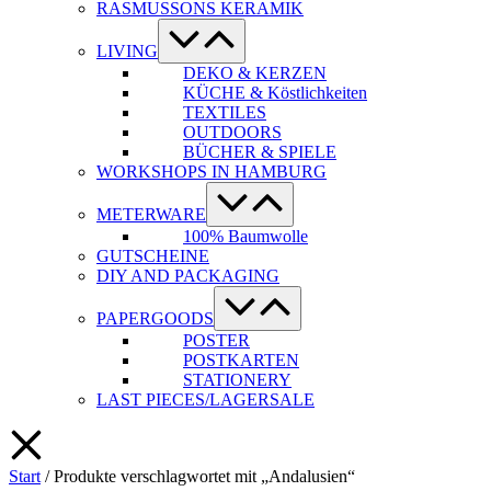
RASMUSSONS KERAMIK
Menü-
Schalter
LIVING
DEKO & KERZEN
KÜCHE & Köstlichkeiten
TEXTILES
OUTDOORS
BÜCHER & SPIELE
WORKSHOPS IN HAMBURG
Menü-
Schalter
METERWARE
100% Baumwolle
GUTSCHEINE
DIY AND PACKAGING
Menü-
Schalter
PAPERGOODS
POSTER
POSTKARTEN
STATIONERY
LAST PIECES/LAGERSALE
Start
/ Produkte verschlagwortet mit „Andalusien“