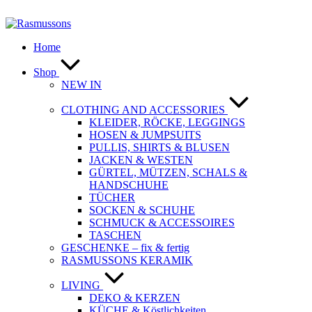
Zum
Inhalt
springen
Home
Shop
NEW IN
CLOTHING AND ACCESSORIES
KLEIDER, RÖCKE, LEGGINGS
HOSEN & JUMPSUITS
PULLIS, SHIRTS & BLUSEN
JACKEN & WESTEN
GÜRTEL, MÜTZEN, SCHALS &
HANDSCHUHE
TÜCHER
SOCKEN & SCHUHE
SCHMUCK & ACCESSOIRES
TASCHEN
GESCHENKE – fix & fertig
RASMUSSONS KERAMIK
LIVING
DEKO & KERZEN
KÜCHE & Köstlichkeiten