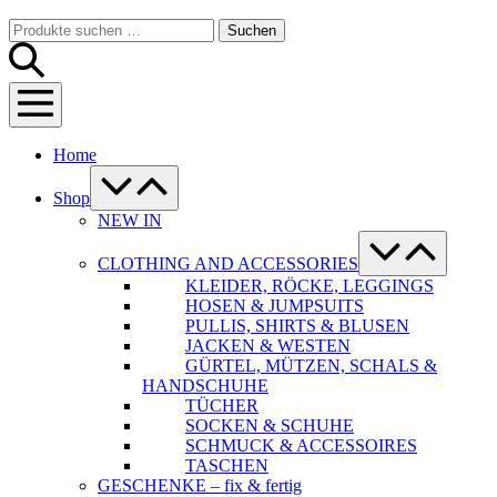
Warenkorb
Suche-
Suchen
Suchen
Schalter
nach:
Menü-
Schalter
Home
Menü-
Schalter
Shop
NEW IN
Menü-
Schalter
CLOTHING AND ACCESSORIES
KLEIDER, RÖCKE, LEGGINGS
HOSEN & JUMPSUITS
PULLIS, SHIRTS & BLUSEN
JACKEN & WESTEN
GÜRTEL, MÜTZEN, SCHALS &
HANDSCHUHE
TÜCHER
SOCKEN & SCHUHE
SCHMUCK & ACCESSOIRES
TASCHEN
GESCHENKE – fix & fertig