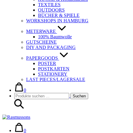
TEXTILES
OUTDOORS
BÜCHER & SPIELE
WORKSHOPS IN HAMBURG
METERWARE
100% Baumwolle
GUTSCHEINE
DIY AND PACKAGING
PAPERGOODS
POSTER
POSTKARTEN
STATIONERY
LAST PIECES/LAGERSALE
Warenkorb
Elemente
im
0
Suche-
Suchen
Warenkorb
Suchen
Schalter
nach:
Warenkorb
Elemente
im
0