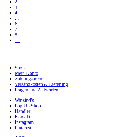
2
109,00 €
79,00 €.
mehrere
der
3
Varianten
Produktseite
4
auf.
gewählt
…
Die
werden
6
Optionen
7
können
8
auf
→
der
Produktseite
gewählt
werden
Shop
Mein Konto
Zahlungsarten
Versandkosten & Lieferung
Fragen und Antworten
Wir sind’s
Pop Up Shop
Händler
Kontakt
Instagram
Pinterest