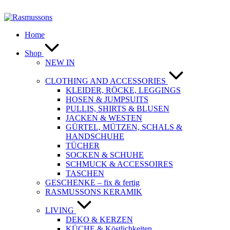
Zum
Inhalt
springen
Home
Shop
NEW IN
CLOTHING AND ACCESSORIES
KLEIDER, RÖCKE, LEGGINGS
HOSEN & JUMPSUITS
PULLIS, SHIRTS & BLUSEN
JACKEN & WESTEN
GÜRTEL, MÜTZEN, SCHALS &
HANDSCHUHE
TÜCHER
SOCKEN & SCHUHE
SCHMUCK & ACCESSOIRES
TASCHEN
GESCHENKE – fix & fertig
RASMUSSONS KERAMIK
LIVING
DEKO & KERZEN
KÜCHE & Köstlichkeiten