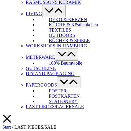
RASMUSSONS KERAMIK
Menü-
Schalter
LIVING
DEKO & KERZEN
KÜCHE & Köstlichkeiten
TEXTILES
OUTDOORS
BÜCHER & SPIELE
WORKSHOPS IN HAMBURG
Menü-
Schalter
METERWARE
100% Baumwolle
GUTSCHEINE
DIY AND PACKAGING
Menü-
Schalter
PAPERGOODS
POSTER
POSTKARTEN
STATIONERY
LAST PIECES/LAGERSALE
Start
/ LAST PIECES/SALE