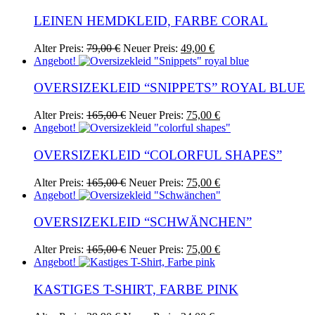
79,00 €
49,00 €.
LEINEN HEMDKLEID, FARBE CORAL
Ursprünglicher
Aktueller
Alter Preis:
79,00
€
Neuer Preis:
49,00
€
Preis
Preis
Angebot!
war:
ist:
79,00 €
49,00 €.
OVERSIZEKLEID “SNIPPETS” ROYAL BLUE
Ursprünglicher
Aktueller
Dieses
Alter Preis:
165,00
€
Neuer Preis:
75,00
€
Preis
Preis
Produkt
Angebot!
war:
ist:
weist
165,00 €
75,00 €.
mehrere
OVERSIZEKLEID “COLORFUL SHAPES”
Varianten
auf.
Ursprünglicher
Aktueller
Dieses
Alter Preis:
165,00
€
Neuer Preis:
75,00
€
Die
Preis
Preis
Produkt
Angebot!
Optionen
war:
ist:
weist
können
165,00 €
75,00 €.
mehrere
OVERSIZEKLEID “SCHWÄNCHEN”
auf
Varianten
der
auf.
Ursprünglicher
Aktueller
Dieses
Alter Preis:
165,00
€
Neuer Preis:
75,00
€
Produktseite
Die
Preis
Preis
Produkt
Angebot!
gewählt
Optionen
war:
ist:
weist
werden
können
165,00 €
75,00 €.
mehrere
KASTIGES T-SHIRT, FARBE PINK
auf
Varianten
der
auf.