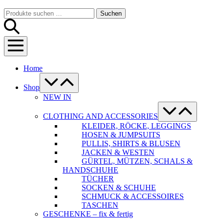
Warenkorb
Suche-
Suchen
Suchen
Schalter
nach:
Menü-
Schalter
Home
Menü-
Schalter
Shop
NEW IN
Menü-
Schalter
CLOTHING AND ACCESSORIES
KLEIDER, RÖCKE, LEGGINGS
HOSEN & JUMPSUITS
PULLIS, SHIRTS & BLUSEN
JACKEN & WESTEN
GÜRTEL, MÜTZEN, SCHALS &
HANDSCHUHE
TÜCHER
SOCKEN & SCHUHE
SCHMUCK & ACCESSOIRES
TASCHEN
GESCHENKE – fix & fertig