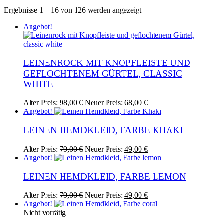
Nach
Ergebnisse 1 – 16 von 126 werden angezeigt
Aktualität
Angebot!
sortiert
LEINENROCK MIT KNOPFLEISTE UND
GEFLOCHTENEM GÜRTEL, CLASSIC
WHITE
Ursprünglicher
Aktueller
Alter Preis:
98,00
€
Neuer Preis:
68,00
€
Preis
Preis
Angebot!
war:
ist:
98,00 €
68,00 €.
LEINEN HEMDKLEID, FARBE KHAKI
Ursprünglicher
Aktueller
Alter Preis:
79,00
€
Neuer Preis:
49,00
€
Preis
Preis
Angebot!
war:
ist:
79,00 €
49,00 €.
LEINEN HEMDKLEID, FARBE LEMON
Ursprünglicher
Aktueller
Alter Preis:
79,00
€
Neuer Preis:
49,00
€
Preis
Preis
Angebot!
war:
ist:
Nicht vorrätig