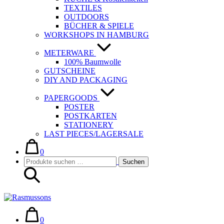
TEXTILES
OUTDOORS
BÜCHER & SPIELE
WORKSHOPS IN HAMBURG
METERWARE
100% Baumwolle
GUTSCHEINE
DIY AND PACKAGING
PAPERGOODS
POSTER
POSTKARTEN
STATIONERY
LAST PIECES/LAGERSALE
Warenkorb
Elemente
im
0
Suche-
Suchen
Warenkorb
Suchen
Schalter
nach:
Warenkorb
Elemente
im
0