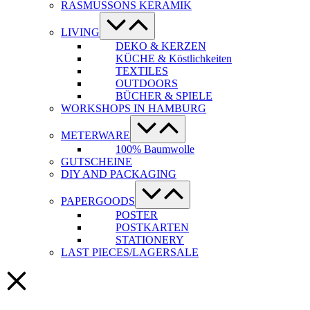
RASMUSSONS KERAMIK
Menü-
Schalter
LIVING
DEKO & KERZEN
KÜCHE & Köstlichkeiten
TEXTILES
OUTDOORS
BÜCHER & SPIELE
WORKSHOPS IN HAMBURG
Menü-
Schalter
METERWARE
100% Baumwolle
GUTSCHEINE
DIY AND PACKAGING
Menü-
Schalter
PAPERGOODS
POSTER
POSTKARTEN
STATIONERY
LAST PIECES/LAGERSALE