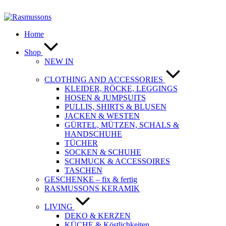
Zum
Inhalt
springen
Home
Shop
NEW IN
CLOTHING AND ACCESSORIES
KLEIDER, RÖCKE, LEGGINGS
HOSEN & JUMPSUITS
PULLIS, SHIRTS & BLUSEN
JACKEN & WESTEN
GÜRTEL, MÜTZEN, SCHALS &
HANDSCHUHE
TÜCHER
SOCKEN & SCHUHE
SCHMUCK & ACCESSOIRES
TASCHEN
GESCHENKE – fix & fertig
RASMUSSONS KERAMIK
LIVING
DEKO & KERZEN
KÜCHE & Köstlichkeiten