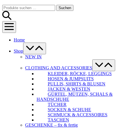
Warenkorb
Suche-
Suchen
Suchen
Schalter
nach:
Menü-
Schalter
Home
Menü-
Schalter
Shop
NEW IN
Menü-
Schalter
CLOTHING AND ACCESSORIES
KLEIDER, RÖCKE, LEGGINGS
HOSEN & JUMPSUITS
PULLIS, SHIRTS & BLUSEN
JACKEN & WESTEN
GÜRTEL, MÜTZEN, SCHALS &
HANDSCHUHE
TÜCHER
SOCKEN & SCHUHE
SCHMUCK & ACCESSOIRES
TASCHEN
GESCHENKE – fix & fertig