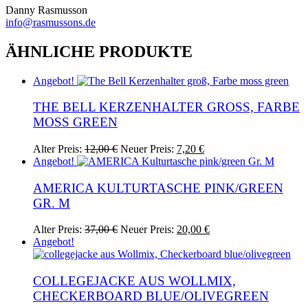
Danny Rasmusson
info@rasmussons.de
ÄHNLICHE PRODUKTE
Angebot!
THE BELL KERZENHALTER GROSS, FARBE M
OSS GREEN
Ursprünglicher
Aktueller
Alter Preis:
12,00
€
Neuer Preis:
7,20
€
Preis
Preis
Angebot!
war:
ist:
12,00 €
7,20 €.
AMERICA KULTURTASCHE PINK/GREEN
GR. M
Ursprünglicher
Aktueller
Alter Preis:
37,00
€
Neuer Preis:
20,00
€
Preis
Preis
Angebot!
war:
ist:
37,00 €
20,00 €.
COLLEGEJACKE AUS WOLLMIX,
CHECKERBOARD BLUE/OLIVEGREEN