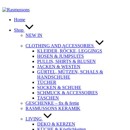
Zum
Inhalt
springen
Home
Shop
NEW IN
CLOTHING AND ACCESSORIES
KLEIDER, RÖCKE, LEGGINGS
HOSEN & JUMPSUITS
PULLIS, SHIRTS & BLUSEN
JACKEN & WESTEN
GÜRTEL, MÜTZEN, SCHALS &
HANDSCHUHE
TÜCHER
SOCKEN & SCHUHE
SCHMUCK & ACCESSOIRES
TASCHEN
GESCHENKE – fix & fertig
RASMUSSONS KERAMIK
LIVING
DEKO & KERZEN
KÜCHE & Köstlichkeiten