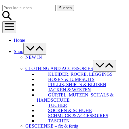
Warenkorb
Suche-
Suchen
Suchen
Schalter
nach:
Menü-
Schalter
Home
Menü-
Schalter
Shop
NEW IN
Menü-
Schalter
CLOTHING AND ACCESSORIES
KLEIDER, RÖCKE, LEGGINGS
HOSEN & JUMPSUITS
PULLIS, SHIRTS & BLUSEN
JACKEN & WESTEN
GÜRTEL, MÜTZEN, SCHALS &
HANDSCHUHE
TÜCHER
SOCKEN & SCHUHE
SCHMUCK & ACCESSOIRES
TASCHEN
GESCHENKE – fix & fertig