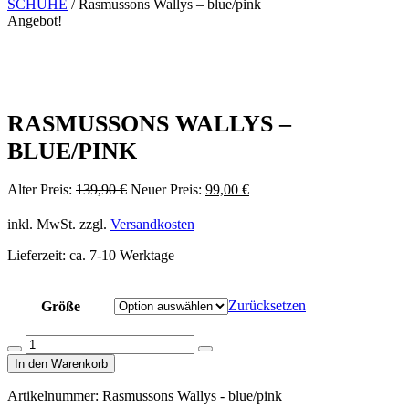
SCHUHE
/ Rasmussons Wallys – blue/pink
Angebot!
RASMUSSONS WALLYS –
BLUE/PINK
Ursprünglicher
Aktueller
Alter Preis:
139,90
€
Neuer Preis:
99,00
€
Preis
Preis
war:
ist:
inkl. MwSt.
zzgl.
Versandkosten
139,90 €
99,00 €.
Lieferzeit:
ca. 7-10 Werktage
Zurücksetzen
Größe
Rasmussons
Menge
Menge
Wallys
In den Warenkorb
verringern
erhöhen
-
blue/pink
Artikelnummer:
Rasmussons Wallys - blue/pink
Menge