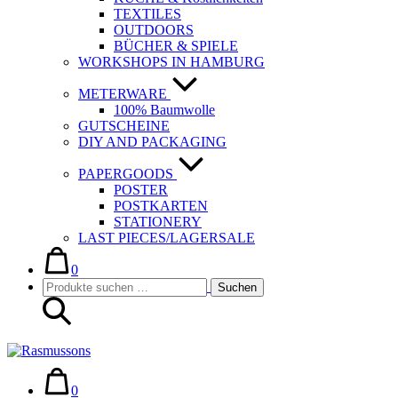
TEXTILES
OUTDOORS
BÜCHER & SPIELE
WORKSHOPS IN HAMBURG
METERWARE
100% Baumwolle
GUTSCHEINE
DIY AND PACKAGING
PAPERGOODS
POSTER
POSTKARTEN
STATIONERY
LAST PIECES/LAGERSALE
Warenkorb
Elemente
im
0
Suche-
Suchen
Warenkorb
Suchen
Schalter
nach:
Warenkorb
Elemente
im
0