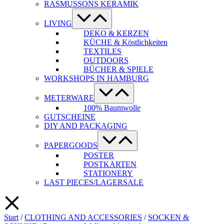
RASMUSSONS KERAMIK
Menü-
Schalter
LIVING
DEKO & KERZEN
KÜCHE & Köstlichkeiten
TEXTILES
OUTDOORS
BÜCHER & SPIELE
WORKSHOPS IN HAMBURG
Menü-
Schalter
METERWARE
100% Baumwolle
GUTSCHEINE
DIY AND PACKAGING
Menü-
Schalter
PAPERGOODS
POSTER
POSTKARTEN
STATIONERY
LAST PIECES/LAGERSALE
Start
/
CLOTHING AND ACCESSORIES
/
SOCKEN &