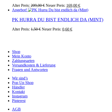
Ursprünglicher
Aktueller
Dieses
Alter Preis:
209,00
€
Neuer Preis:
169,00
€
Preis
Preis
Produkt
Angebot!
war:
ist:
weist
209,00 €
169,00 €.
mehrere
PK HURRA DU BIST ENDLICH DA (MINT)
Varianten
auf.
Ursprünglicher
Aktueller
Alter Preis:
1,50
€
Neuer Preis:
0,60
€
Die
Preis
Preis
Optionen
war:
ist:
können
1,50 €
0,60 €.
auf
der
Shop
Produktseite
Mein Konto
gewählt
Zahlungsarten
werden
Versandkosten & Lieferung
Fragen und Antworten
Wir sind’s
Pop Up Shop
Händler
Kontakt
Instagram
Pinterest
AGB