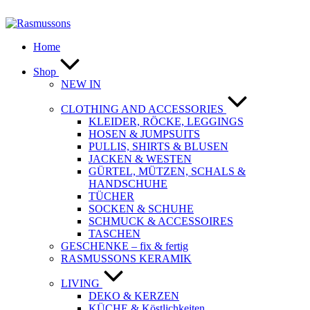
Zum
Inhalt
springen
Home
Shop
NEW IN
CLOTHING AND ACCESSORIES
KLEIDER, RÖCKE, LEGGINGS
HOSEN & JUMPSUITS
PULLIS, SHIRTS & BLUSEN
JACKEN & WESTEN
GÜRTEL, MÜTZEN, SCHALS &
HANDSCHUHE
TÜCHER
SOCKEN & SCHUHE
SCHMUCK & ACCESSOIRES
TASCHEN
GESCHENKE – fix & fertig
RASMUSSONS KERAMIK
LIVING
DEKO & KERZEN
KÜCHE & Köstlichkeiten