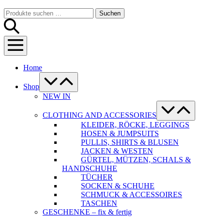
Warenkorb
Suche-
Suchen
Suchen
Schalter
nach:
Menü-
Schalter
Home
Menü-
Schalter
Shop
NEW IN
Menü-
Schalter
CLOTHING AND ACCESSORIES
KLEIDER, RÖCKE, LEGGINGS
HOSEN & JUMPSUITS
PULLIS, SHIRTS & BLUSEN
JACKEN & WESTEN
GÜRTEL, MÜTZEN, SCHALS &
HANDSCHUHE
TÜCHER
SOCKEN & SCHUHE
SCHMUCK & ACCESSOIRES
TASCHEN
GESCHENKE – fix & fertig