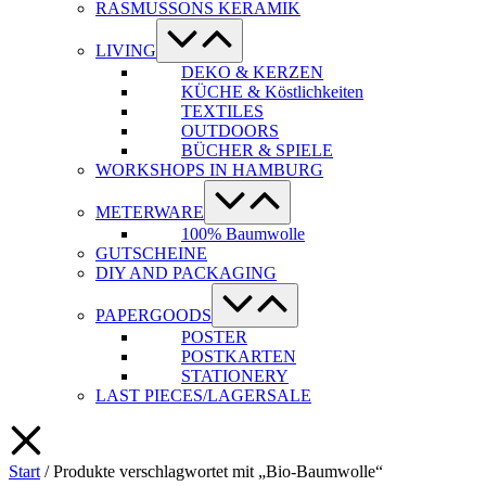
RASMUSSONS KERAMIK
Menü-
Schalter
LIVING
DEKO & KERZEN
KÜCHE & Köstlichkeiten
TEXTILES
OUTDOORS
BÜCHER & SPIELE
WORKSHOPS IN HAMBURG
Menü-
Schalter
METERWARE
100% Baumwolle
GUTSCHEINE
DIY AND PACKAGING
Menü-
Schalter
PAPERGOODS
POSTER
POSTKARTEN
STATIONERY
LAST PIECES/LAGERSALE
Start
/ Produkte verschlagwortet mit „Bio-Baumwolle“