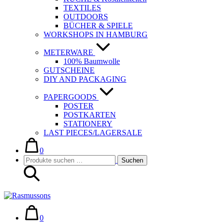
TEXTILES
OUTDOORS
BÜCHER & SPIELE
WORKSHOPS IN HAMBURG
METERWARE
100% Baumwolle
GUTSCHEINE
DIY AND PACKAGING
PAPERGOODS
POSTER
POSTKARTEN
STATIONERY
LAST PIECES/LAGERSALE
Warenkorb
Elemente
im
0
Suche-
Suchen
Warenkorb
Suchen
Schalter
nach:
Warenkorb
Elemente
im
0