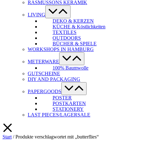
RASMUSSONS KERAMIK
Menü-
Schalter
LIVING
DEKO & KERZEN
KÜCHE & Köstlichkeiten
TEXTILES
OUTDOORS
BÜCHER & SPIELE
WORKSHOPS IN HAMBURG
Menü-
Schalter
METERWARE
100% Baumwolle
GUTSCHEINE
DIY AND PACKAGING
Menü-
Schalter
PAPERGOODS
POSTER
POSTKARTEN
STATIONERY
LAST PIECES/LAGERSALE
Start
/ Produkte verschlagwortet mit „butterflies“