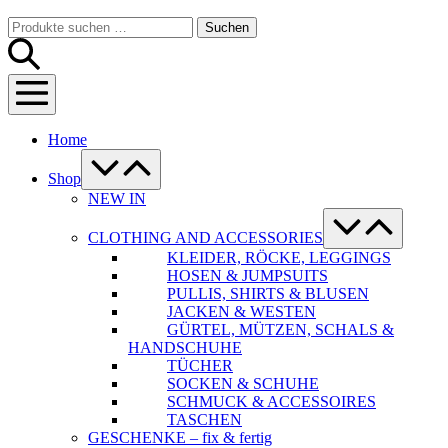
Warenkorb
Suche-
Suchen
Suchen
Schalter
nach:
Menü-
Schalter
Home
Menü-
Schalter
Shop
NEW IN
Menü-
Schalter
CLOTHING AND ACCESSORIES
KLEIDER, RÖCKE, LEGGINGS
HOSEN & JUMPSUITS
PULLIS, SHIRTS & BLUSEN
JACKEN & WESTEN
GÜRTEL, MÜTZEN, SCHALS &
HANDSCHUHE
TÜCHER
SOCKEN & SCHUHE
SCHMUCK & ACCESSOIRES
TASCHEN
GESCHENKE – fix & fertig