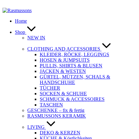
Zum
Inhalt
springen
Home
Shop
NEW IN
CLOTHING AND ACCESSORIES
KLEIDER, RÖCKE, LEGGINGS
HOSEN & JUMPSUITS
PULLIS, SHIRTS & BLUSEN
JACKEN & WESTEN
GÜRTEL, MÜTZEN, SCHALS &
HANDSCHUHE
TÜCHER
SOCKEN & SCHUHE
SCHMUCK & ACCESSOIRES
TASCHEN
GESCHENKE – fix & fertig
RASMUSSONS KERAMIK
LIVING
DEKO & KERZEN
KÜCHE & Köstlichkeiten