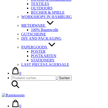
TEXTILES
OUTDOORS
BÜCHER & SPIELE
WORKSHOPS IN HAMBURG
METERWARE
100% Baumwolle
GUTSCHEINE
DIY AND PACKAGING
PAPERGOODS
POSTER
POSTKARTEN
STATIONERY
LAST PIECES/LAGERSALE
Warenkorb
Elemente
im
0
Suche-
Suchen
Warenkorb
Suchen
Schalter
nach:
Warenkorb
Elemente
im
0