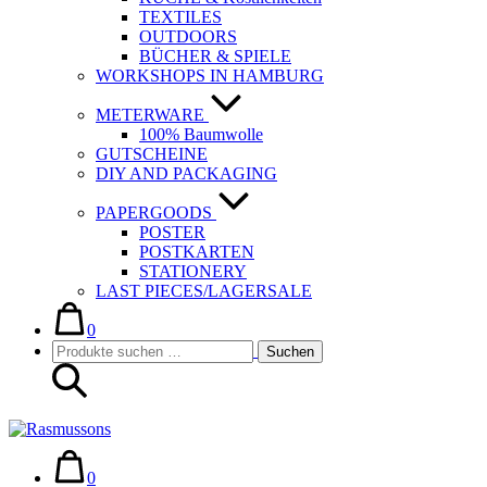
TEXTILES
OUTDOORS
BÜCHER & SPIELE
WORKSHOPS IN HAMBURG
METERWARE
100% Baumwolle
GUTSCHEINE
DIY AND PACKAGING
PAPERGOODS
POSTER
POSTKARTEN
STATIONERY
LAST PIECES/LAGERSALE
Warenkorb
Elemente
im
0
Suche-
Suchen
Warenkorb
Suchen
Schalter
nach:
Warenkorb
Elemente
im
0