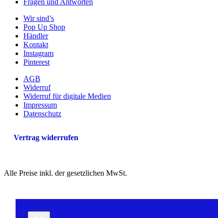
auf
Fragen und Antworten
der
Wir sind’s
Produktseite
Pop Up Shop
gewählt
Händler
werden
Kontakt
Instagram
Pinterest
AGB
Widerruf
Widerruf für digitale Medien
Impressum
Datenschutz
Vertrag widerrufen
Alle Preise inkl. der gesetzlichen MwSt.