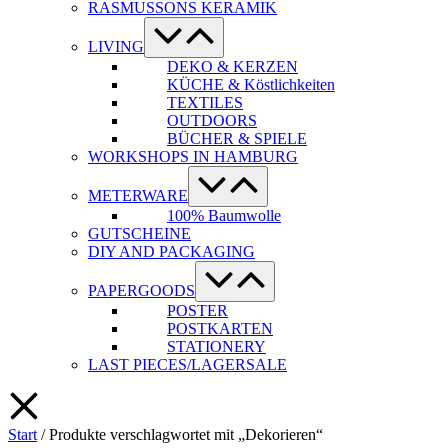
RASMUSSONS KERAMIK
Menü-
Schalter
LIVING
DEKO & KERZEN
KÜCHE & Köstlichkeiten
TEXTILES
OUTDOORS
BÜCHER & SPIELE
WORKSHOPS IN HAMBURG
Menü-
Schalter
METERWARE
100% Baumwolle
GUTSCHEINE
DIY AND PACKAGING
Menü-
Schalter
PAPERGOODS
POSTER
POSTKARTEN
STATIONERY
LAST PIECES/LAGERSALE
Start
/ Produkte verschlagwortet mit „Dekorieren“