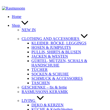
Zum
Inhalt
springen
Home
Shop
NEW IN
CLOTHING AND ACCESSORIES
KLEIDER, RÖCKE, LEGGINGS
HOSEN & JUMPSUITS
PULLIS, SHIRTS & BLUSEN
JACKEN & WESTEN
GÜRTEL, MÜTZEN, SCHALS &
HANDSCHUHE
TÜCHER
SOCKEN & SCHUHE
SCHMUCK & ACCESSOIRES
TASCHEN
GESCHENKE – fix & fertig
RASMUSSONS KERAMIK
LIVING
DEKO & KERZEN
KÜCHE & Köstlichkeiten