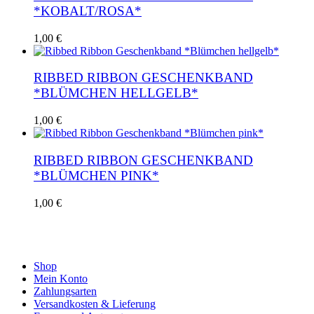
*KOBALT/ROSA*
Dieses
1,00
€
Produkt
weist
mehrere
RIBBED RIBBON GESCHENKBAND
Varianten
*BLÜMCHEN HELLGELB*
auf.
Die
Dieses
1,00
€
Optionen
Produkt
können
weist
auf
mehrere
RIBBED RIBBON GESCHENKBAND
der
Varianten
*BLÜMCHEN PINK*
Produktseite
auf.
gewählt
Die
werden
Dieses
1,00
€
Optionen
Produkt
können
weist
auf
mehrere
der
Varianten
Produktseite
auf.
Shop
gewählt
Die
Mein Konto
werden
Optionen
Zahlungsarten
können
Versandkosten & Lieferung