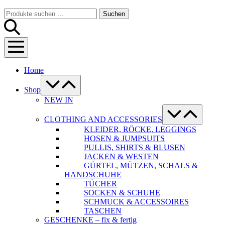
Warenkorb
Suche-
Suchen
Suchen
Schalter
nach:
Menü-
Schalter
Home
Menü-
Schalter
Shop
NEW IN
Menü-
Schalter
CLOTHING AND ACCESSORIES
KLEIDER, RÖCKE, LEGGINGS
HOSEN & JUMPSUITS
PULLIS, SHIRTS & BLUSEN
JACKEN & WESTEN
GÜRTEL, MÜTZEN, SCHALS &
HANDSCHUHE
TÜCHER
SOCKEN & SCHUHE
SCHMUCK & ACCESSOIRES
TASCHEN
GESCHENKE – fix & fertig