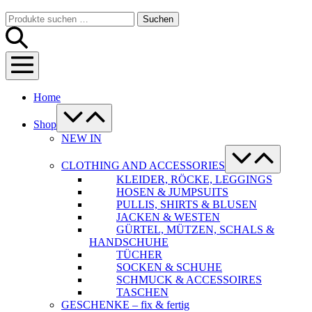
Warenkorb
Suche-
Suchen
Suchen
Schalter
nach:
Menü-
Schalter
Home
Menü-
Schalter
Shop
NEW IN
Menü-
Schalter
CLOTHING AND ACCESSORIES
KLEIDER, RÖCKE, LEGGINGS
HOSEN & JUMPSUITS
PULLIS, SHIRTS & BLUSEN
JACKEN & WESTEN
GÜRTEL, MÜTZEN, SCHALS &
HANDSCHUHE
TÜCHER
SOCKEN & SCHUHE
SCHMUCK & ACCESSOIRES
TASCHEN
GESCHENKE – fix & fertig