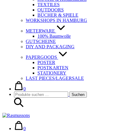
TEXTILES
OUTDOORS
BÜCHER & SPIELE
WORKSHOPS IN HAMBURG
METERWARE
100% Baumwolle
GUTSCHEINE
DIY AND PACKAGING
PAPERGOODS
POSTER
POSTKARTEN
STATIONERY
LAST PIECES/LAGERSALE
Warenkorb
Elemente
im
0
Suche-
Suchen
Warenkorb
Suchen
Schalter
nach:
Warenkorb
Elemente
im
0