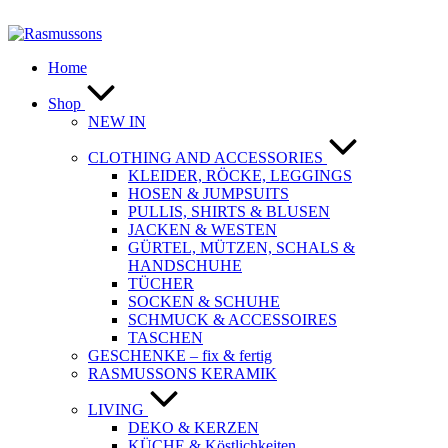
Zum
Inhalt
springen
Home
Shop
NEW IN
CLOTHING AND ACCESSORIES
KLEIDER, RÖCKE, LEGGINGS
HOSEN & JUMPSUITS
PULLIS, SHIRTS & BLUSEN
JACKEN & WESTEN
GÜRTEL, MÜTZEN, SCHALS &
HANDSCHUHE
TÜCHER
SOCKEN & SCHUHE
SCHMUCK & ACCESSOIRES
TASCHEN
GESCHENKE – fix & fertig
RASMUSSONS KERAMIK
LIVING
DEKO & KERZEN
KÜCHE & Köstlichkeiten