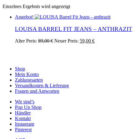
Einzelnes Ergebnis wird angezeigt
Angebot!
LOUISA BARREL FIT JEANS – ANTHRAZIT
Ursprünglicher
Aktueller
Dieses
Alter Preis:
89,00
€
Neuer Preis:
59,00
€
Preis
Preis
Produkt
war:
ist:
weist
89,00 €
59,00 €.
mehrere
Varianten
auf.
Shop
Die
Mein Konto
Optionen
Zahlungsarten
können
Versandkosten & Lieferung
auf
Fragen und Antworten
der
Wir sind’s
Produktseite
Pop Up Shop
gewählt
Händler
werden
Kontakt
Instagram
Pinterest