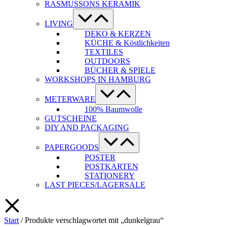
RASMUSSONS KERAMIK
Menü-
Schalter
LIVING
DEKO & KERZEN
KÜCHE & Köstlichkeiten
TEXTILES
OUTDOORS
BÜCHER & SPIELE
WORKSHOPS IN HAMBURG
Menü-
Schalter
METERWARE
100% Baumwolle
GUTSCHEINE
DIY AND PACKAGING
Menü-
Schalter
PAPERGOODS
POSTER
POSTKARTEN
STATIONERY
LAST PIECES/LAGERSALE
Start
/ Produkte verschlagwortet mit „dunkelgrau“