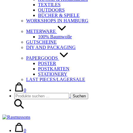
TEXTILES
OUTDOORS
BÜCHER & SPIELE
WORKSHOPS IN HAMBURG
METERWARE
100% Baumwolle
GUTSCHEINE
DIY AND PACKAGING
PAPERGOODS
POSTER
POSTKARTEN
STATIONERY
LAST PIECES/LAGERSALE
Warenkorb
Elemente
im
0
Suche-
Suchen
Warenkorb
Suchen
Schalter
nach:
Warenkorb
Elemente
im
0