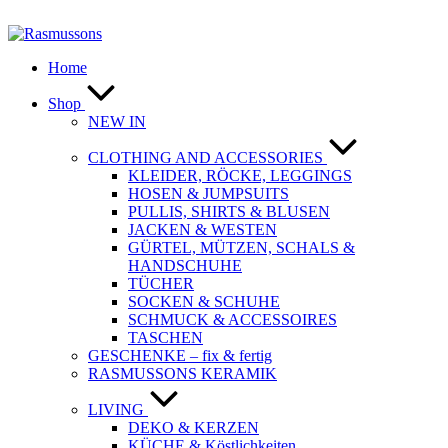
Zum
Inhalt
springen
Home
Shop
NEW IN
CLOTHING AND ACCESSORIES
KLEIDER, RÖCKE, LEGGINGS
HOSEN & JUMPSUITS
PULLIS, SHIRTS & BLUSEN
JACKEN & WESTEN
GÜRTEL, MÜTZEN, SCHALS &
HANDSCHUHE
TÜCHER
SOCKEN & SCHUHE
SCHMUCK & ACCESSOIRES
TASCHEN
GESCHENKE – fix & fertig
RASMUSSONS KERAMIK
LIVING
DEKO & KERZEN
KÜCHE & Köstlichkeiten