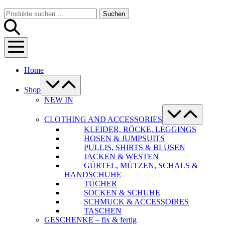
Warenkorb
Suche-
Suchen
Suchen
Schalter
nach:
Menü-
Schalter
Home
Menü-
Schalter
Shop
NEW IN
Menü-
Schalter
CLOTHING AND ACCESSORIES
KLEIDER, RÖCKE, LEGGINGS
HOSEN & JUMPSUITS
PULLIS, SHIRTS & BLUSEN
JACKEN & WESTEN
GÜRTEL, MÜTZEN, SCHALS &
HANDSCHUHE
TÜCHER
SOCKEN & SCHUHE
SCHMUCK & ACCESSOIRES
TASCHEN
GESCHENKE – fix & fertig