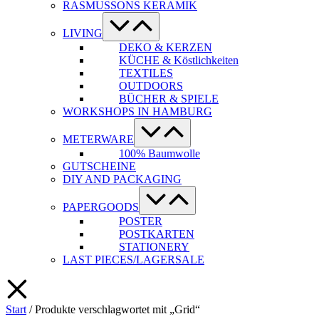
RASMUSSONS KERAMIK
Menü-
Schalter
LIVING
DEKO & KERZEN
KÜCHE & Köstlichkeiten
TEXTILES
OUTDOORS
BÜCHER & SPIELE
WORKSHOPS IN HAMBURG
Menü-
Schalter
METERWARE
100% Baumwolle
GUTSCHEINE
DIY AND PACKAGING
Menü-
Schalter
PAPERGOODS
POSTER
POSTKARTEN
STATIONERY
LAST PIECES/LAGERSALE
Start
/ Produkte verschlagwortet mit „Grid“