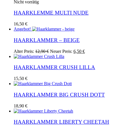
Nicht vorrätig
HAARKLEMME MULTI NUDE
16,50
€
Angebot!
HAARKLAMMER – BEIGE
Ursprünglicher
Aktueller
Alter Preis:
12,90
€
Neuer Preis:
6,50
€
Preis
Preis
war:
ist:
12,90 €
6,50 €.
HAARKLAMMER CRUSH LILLA
15,50
€
HAARKLAMMER BIG CRUSH DOTT
18,90
€
HAARKLAMMER LIBERTY CHEETAH