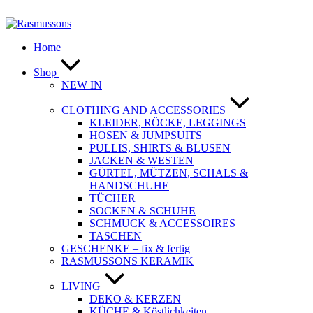
Zum
Inhalt
springen
Home
Shop
NEW IN
CLOTHING AND ACCESSORIES
KLEIDER, RÖCKE, LEGGINGS
HOSEN & JUMPSUITS
PULLIS, SHIRTS & BLUSEN
JACKEN & WESTEN
GÜRTEL, MÜTZEN, SCHALS &
HANDSCHUHE
TÜCHER
SOCKEN & SCHUHE
SCHMUCK & ACCESSOIRES
TASCHEN
GESCHENKE – fix & fertig
RASMUSSONS KERAMIK
LIVING
DEKO & KERZEN
KÜCHE & Köstlichkeiten