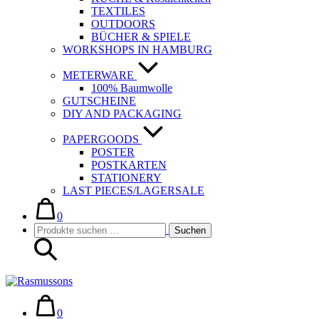
TEXTILES
OUTDOORS
BÜCHER & SPIELE
WORKSHOPS IN HAMBURG
METERWARE
100% Baumwolle
GUTSCHEINE
DIY AND PACKAGING
PAPERGOODS
POSTER
POSTKARTEN
STATIONERY
LAST PIECES/LAGERSALE
Warenkorb
Elemente
im
0
Suche-
Suchen
Warenkorb
Suchen
Schalter
nach:
Warenkorb
Elemente
im
0