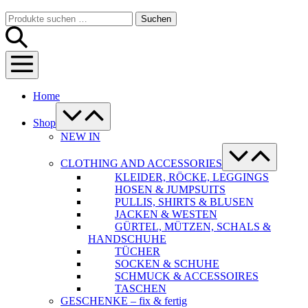
Warenkorb
Suche-
Suchen
Suchen
Schalter
nach:
Menü-
Schalter
Home
Menü-
Schalter
Shop
NEW IN
Menü-
Schalter
CLOTHING AND ACCESSORIES
KLEIDER, RÖCKE, LEGGINGS
HOSEN & JUMPSUITS
PULLIS, SHIRTS & BLUSEN
JACKEN & WESTEN
GÜRTEL, MÜTZEN, SCHALS &
HANDSCHUHE
TÜCHER
SOCKEN & SCHUHE
SCHMUCK & ACCESSOIRES
TASCHEN
GESCHENKE – fix & fertig