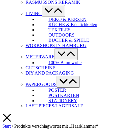
RASMUSSONS KERAMIK
Menü-
Schalter
LIVING
DEKO & KERZEN
KÜCHE & Köstlichkeiten
TEXTILES
OUTDOORS
BÜCHER & SPIELE
WORKSHOPS IN HAMBURG
Menü-
Schalter
METERWARE
100% Baumwolle
GUTSCHEINE
DIY AND PACKAGING
Menü-
Schalter
PAPERGOODS
POSTER
POSTKARTEN
STATIONERY
LAST PIECES/LAGERSALE
Start
/ Produkte verschlagwortet mit „Haarklammer“