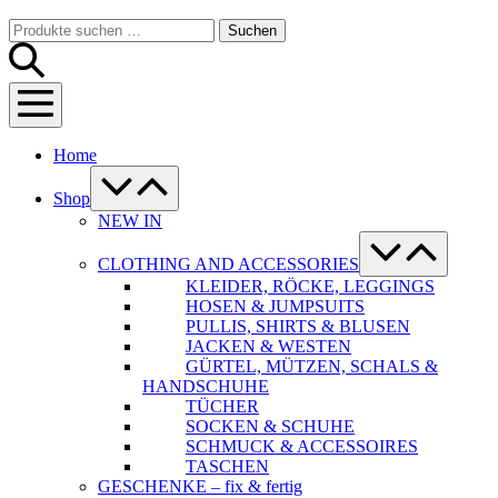
Warenkorb
Suche-
Suchen
Suchen
Schalter
nach:
Menü-
Schalter
Home
Menü-
Schalter
Shop
NEW IN
Menü-
Schalter
CLOTHING AND ACCESSORIES
KLEIDER, RÖCKE, LEGGINGS
HOSEN & JUMPSUITS
PULLIS, SHIRTS & BLUSEN
JACKEN & WESTEN
GÜRTEL, MÜTZEN, SCHALS &
HANDSCHUHE
TÜCHER
SOCKEN & SCHUHE
SCHMUCK & ACCESSOIRES
TASCHEN
GESCHENKE – fix & fertig