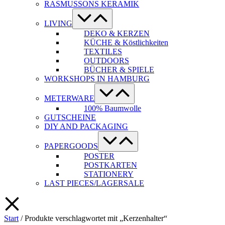
RASMUSSONS KERAMIK
Menü-
Schalter
LIVING
DEKO & KERZEN
KÜCHE & Köstlichkeiten
TEXTILES
OUTDOORS
BÜCHER & SPIELE
WORKSHOPS IN HAMBURG
Menü-
Schalter
METERWARE
100% Baumwolle
GUTSCHEINE
DIY AND PACKAGING
Menü-
Schalter
PAPERGOODS
POSTER
POSTKARTEN
STATIONERY
LAST PIECES/LAGERSALE
Start
/ Produkte verschlagwortet mit „Kerzenhalter“