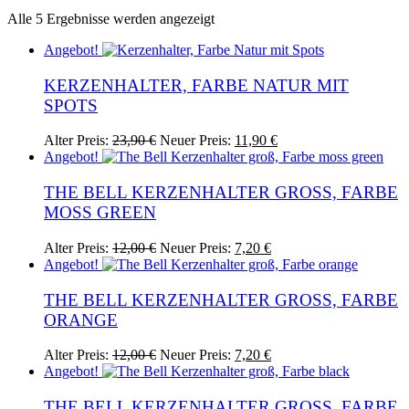
Nach
Alle 5 Ergebnisse werden angezeigt
Aktualität
Angebot!
sortiert
KERZENHALTER, FARBE NATUR MIT
SPOTS
Ursprünglicher
Aktueller
Alter Preis:
23,90
€
Neuer Preis:
11,90
€
Preis
Preis
Angebot!
war:
ist:
23,90 €
11,90 €.
THE BELL KERZENHALTER GROSS, FARBE M
OSS GREEN
Ursprünglicher
Aktueller
Alter Preis:
12,00
€
Neuer Preis:
7,20
€
Preis
Preis
Angebot!
war:
ist:
12,00 €
7,20 €.
THE BELL KERZENHALTER GROSS, FARBE O
RANGE
Ursprünglicher
Aktueller
Alter Preis:
12,00
€
Neuer Preis:
7,20
€
Preis
Preis
Angebot!
war:
ist:
12,00 €
7,20 €.
THE BELL KERZENHALTER GROSS, FARBE B