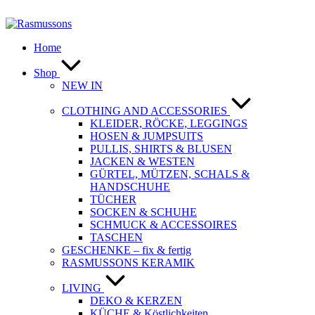
Zum
Inhalt
springen
Home
Shop
NEW IN
CLOTHING AND ACCESSORIES
KLEIDER, RÖCKE, LEGGINGS
HOSEN & JUMPSUITS
PULLIS, SHIRTS & BLUSEN
JACKEN & WESTEN
GÜRTEL, MÜTZEN, SCHALS &
HANDSCHUHE
TÜCHER
SOCKEN & SCHUHE
SCHMUCK & ACCESSOIRES
TASCHEN
GESCHENKE – fix & fertig
RASMUSSONS KERAMIK
LIVING
DEKO & KERZEN
KÜCHE & Köstlichkeiten