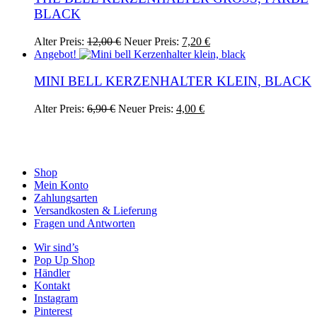
LACK
Ursprünglicher
Aktueller
Alter Preis:
12,00
€
Neuer Preis:
7,20
€
Preis
Preis
Angebot!
war:
ist:
12,00 €
7,20 €.
MINI BELL KERZENHALTER KLEIN, BLACK
Ursprünglicher
Aktueller
Alter Preis:
6,90
€
Neuer Preis:
4,00
€
Preis
Preis
war:
ist:
6,90 €
4,00 €.
Shop
Mein Konto
Zahlungsarten
Versandkosten & Lieferung
Fragen und Antworten
Wir sind’s
Pop Up Shop
Händler
Kontakt
Instagram
Pinterest