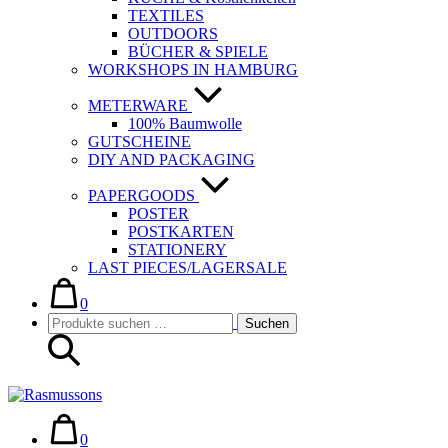
TEXTILES
OUTDOORS
BÜCHER & SPIELE
WORKSHOPS IN HAMBURG
METERWARE
100% Baumwolle
GUTSCHEINE
DIY AND PACKAGING
PAPERGOODS
POSTER
POSTKARTEN
STATIONERY
LAST PIECES/LAGERSALE
Warenkorb
Elemente
im
0
Suche-
Suchen
Warenkorb
Suchen
Schalter
nach:
Warenkorb
Elemente
im
0