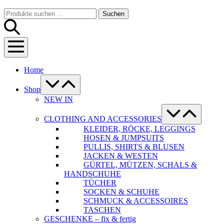
Warenkorb
Suche-
Suchen
Suchen
Schalter
nach:
Menü-
Schalter
Home
Menü-
Schalter
Shop
NEW IN
Menü-
Schalter
CLOTHING AND ACCESSORIES
KLEIDER, RÖCKE, LEGGINGS
HOSEN & JUMPSUITS
PULLIS, SHIRTS & BLUSEN
JACKEN & WESTEN
GÜRTEL, MÜTZEN, SCHALS &
HANDSCHUHE
TÜCHER
SOCKEN & SCHUHE
SCHMUCK & ACCESSOIRES
TASCHEN
GESCHENKE – fix & fertig