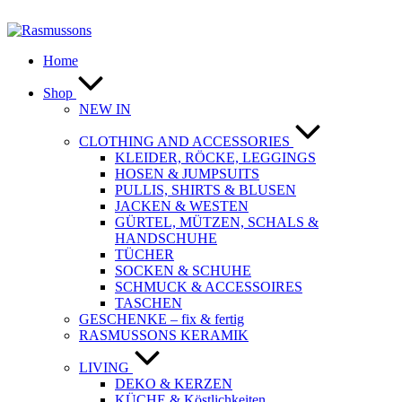
Zum
Inhalt
springen
Home
Shop
NEW IN
CLOTHING AND ACCESSORIES
KLEIDER, RÖCKE, LEGGINGS
HOSEN & JUMPSUITS
PULLIS, SHIRTS & BLUSEN
JACKEN & WESTEN
GÜRTEL, MÜTZEN, SCHALS &
HANDSCHUHE
TÜCHER
SOCKEN & SCHUHE
SCHMUCK & ACCESSOIRES
TASCHEN
GESCHENKE – fix & fertig
RASMUSSONS KERAMIK
LIVING
DEKO & KERZEN
KÜCHE & Köstlichkeiten