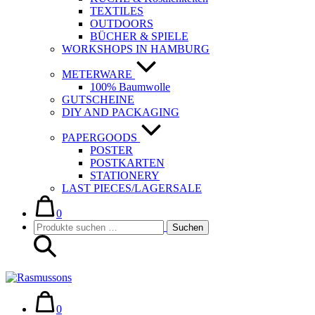
TEXTILES
OUTDOORS
BÜCHER & SPIELE
WORKSHOPS IN HAMBURG
METERWARE
100% Baumwolle
GUTSCHEINE
DIY AND PACKAGING
PAPERGOODS
POSTER
POSTKARTEN
STATIONERY
LAST PIECES/LAGERSALE
Warenkorb
Elemente
im
0
Suche-
Suchen
Warenkorb
Suchen
Schalter
nach:
Warenkorb
Elemente
im
0