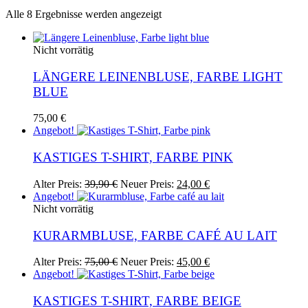
Nach
Alle 8 Ergebnisse werden angezeigt
Aktualität
sortiert
Nicht vorrätig
LÄNGERE LEINENBLUSE, FARBE LIGHT
BLUE
75,00
€
Angebot!
KASTIGES T-SHIRT, FARBE PINK
Ursprünglicher
Aktueller
Dieses
Alter Preis:
39,90
€
Neuer Preis:
24,00
€
Preis
Preis
Produkt
Angebot!
war:
ist:
weist
Nicht vorrätig
39,90 €
24,00 €.
mehrere
Varianten
KURARMBLUSE, FARBE CAFÉ AU LAIT
auf.
Die
Ursprünglicher
Aktueller
Alter Preis:
75,00
€
Neuer Preis:
45,00
€
Optionen
Preis
Preis
Angebot!
können
war:
ist:
auf
75,00 €
45,00 €.
KASTIGES T-SHIRT, FARBE BEIGE
der