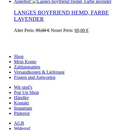
Angebot!
LANGES BOYFRIEND HEMD, FARBE
LAVENDER
Ursprünglicher
Aktueller
Alter Preis:
99,00
€
Neuer Preis:
69,00
€
Preis
Preis
war:
ist:
99,00 €
69,00 €.
Shop
Mein Konto
Zahlungsarten
Versandkosten & Lieferung
Fragen und Antworten
Wir sind’s
Pop Up Shop
Händler
Kontakt
Instagram
Pinterest
AGB
Widerruf