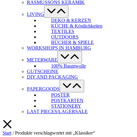
RASMUSSONS KERAMIK
Menü-
Schalter
LIVING
DEKO & KERZEN
KÜCHE & Köstlichkeiten
TEXTILES
OUTDOORS
BÜCHER & SPIELE
WORKSHOPS IN HAMBURG
Menü-
Schalter
METERWARE
100% Baumwolle
GUTSCHEINE
DIY AND PACKAGING
Menü-
Schalter
PAPERGOODS
POSTER
POSTKARTEN
STATIONERY
LAST PIECES/LAGERSALE
Start
/ Produkte verschlagwortet mit „Klassiker“