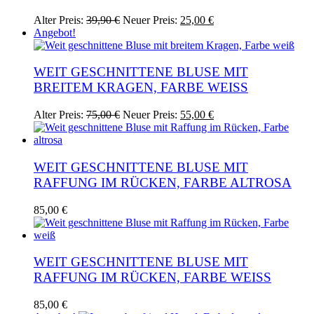
Produktseite
Ursprünglicher
Aktueller
Dieses
Alter Preis:
39,90
€
Neuer Preis:
25,00
€
gewählt
Preis
Preis
Produkt
Angebot!
werden
war:
ist:
weist
39,90 €
25,00 €.
mehrere
Varianten
WEIT GESCHNITTENE BLUSE MIT
auf.
BREITEM KRAGEN, FARBE WEISS
Die
Optionen
Ursprünglicher
Aktueller
Alter Preis:
75,00
€
Neuer Preis:
55,00
€
können
Preis
Preis
auf
war:
ist:
der
75,00 €
55,00 €.
Produktseite
WEIT GESCHNITTENE BLUSE MIT
gewählt
RAFFUNG IM RÜCKEN, FARBE ALTROSA
werden
85,00
€
WEIT GESCHNITTENE BLUSE MIT
RAFFUNG IM RÜCKEN, FARBE WEISS
85,00
€