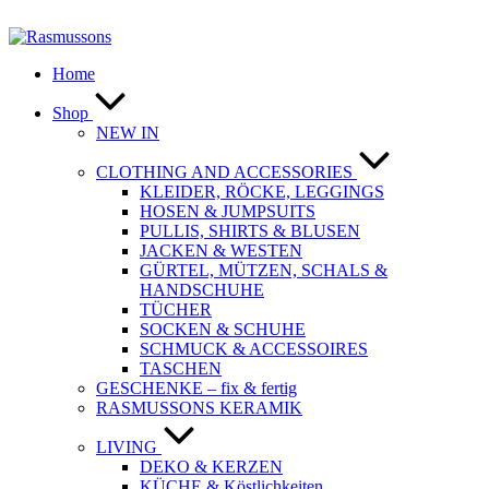
Zum
Inhalt
springen
Home
Shop
NEW IN
CLOTHING AND ACCESSORIES
KLEIDER, RÖCKE, LEGGINGS
HOSEN & JUMPSUITS
PULLIS, SHIRTS & BLUSEN
JACKEN & WESTEN
GÜRTEL, MÜTZEN, SCHALS &
HANDSCHUHE
TÜCHER
SOCKEN & SCHUHE
SCHMUCK & ACCESSOIRES
TASCHEN
GESCHENKE – fix & fertig
RASMUSSONS KERAMIK
LIVING
DEKO & KERZEN
KÜCHE & Köstlichkeiten