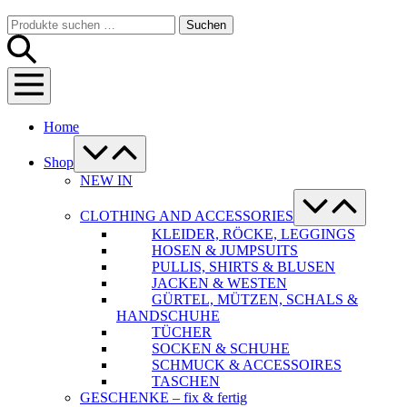
Warenkorb
Suche-
Suchen
Suchen
Schalter
nach:
Menü-
Schalter
Home
Menü-
Schalter
Shop
NEW IN
Menü-
Schalter
CLOTHING AND ACCESSORIES
KLEIDER, RÖCKE, LEGGINGS
HOSEN & JUMPSUITS
PULLIS, SHIRTS & BLUSEN
JACKEN & WESTEN
GÜRTEL, MÜTZEN, SCHALS &
HANDSCHUHE
TÜCHER
SOCKEN & SCHUHE
SCHMUCK & ACCESSOIRES
TASCHEN
GESCHENKE – fix & fertig