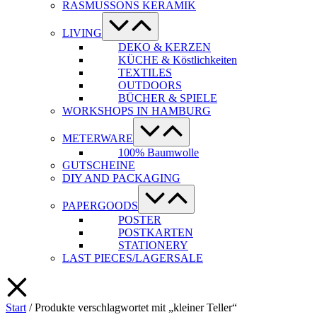
RASMUSSONS KERAMIK
Menü-
Schalter
LIVING
DEKO & KERZEN
KÜCHE & Köstlichkeiten
TEXTILES
OUTDOORS
BÜCHER & SPIELE
WORKSHOPS IN HAMBURG
Menü-
Schalter
METERWARE
100% Baumwolle
GUTSCHEINE
DIY AND PACKAGING
Menü-
Schalter
PAPERGOODS
POSTER
POSTKARTEN
STATIONERY
LAST PIECES/LAGERSALE
Start
/ Produkte verschlagwortet mit „kleiner Teller“