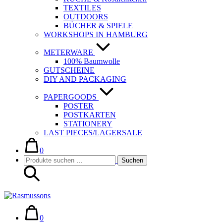
TEXTILES
OUTDOORS
BÜCHER & SPIELE
WORKSHOPS IN HAMBURG
METERWARE
100% Baumwolle
GUTSCHEINE
DIY AND PACKAGING
PAPERGOODS
POSTER
POSTKARTEN
STATIONERY
LAST PIECES/LAGERSALE
Warenkorb
Elemente
im
0
Suche-
Suchen
Warenkorb
Suchen
Schalter
nach:
Warenkorb
Elemente
im
0