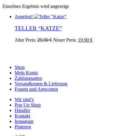
Einzelnes Ergebnis wird angezeigt
Angebot!
TELLER “KATZE”
Ursprünglicher
Aktueller
Alter Preis:
29,90
€
Neuer Preis:
19,90
€
Preis
Preis
war:
ist:
29,90 €
19,90 €.
Shop
Mein Konto
Zahlungsarten
Versandkosten & Lieferung
Fragen und Antworten
Wir sind’s
Pop Up Shop
Händler
Kontakt
Instagram
Pinterest