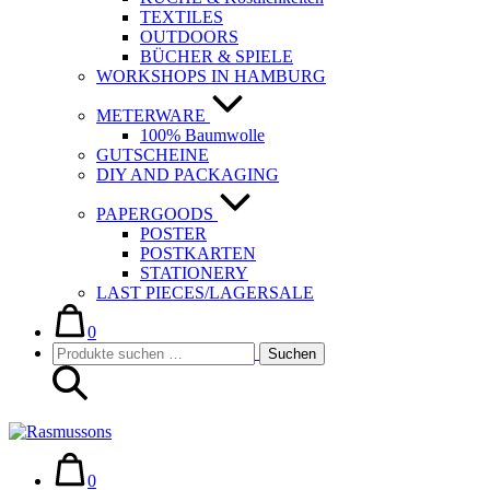
TEXTILES
OUTDOORS
BÜCHER & SPIELE
WORKSHOPS IN HAMBURG
METERWARE
100% Baumwolle
GUTSCHEINE
DIY AND PACKAGING
PAPERGOODS
POSTER
POSTKARTEN
STATIONERY
LAST PIECES/LAGERSALE
Warenkorb
Elemente
im
0
Suche-
Suchen
Warenkorb
Suchen
Schalter
nach:
Warenkorb
Elemente
im
0