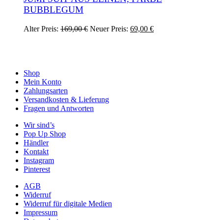
der
Varianten
BUBBLEGUM
Produktseite
auf.
gewählt
Die
werden
Ursprünglicher
Aktueller
Dieses
Alter Preis:
169,00
€
Neuer Preis:
69,00
€
Optionen
Preis
Preis
Produkt
können
war:
ist:
weist
auf
169,00 €
69,00 €.
mehrere
der
Varianten
Produktseite
auf.
Shop
gewählt
Die
Mein Konto
werden
Optionen
Zahlungsarten
können
Versandkosten & Lieferung
auf
Fragen und Antworten
der
Wir sind’s
Produktseite
Pop Up Shop
gewählt
Händler
werden
Kontakt
Instagram
Pinterest
AGB
Widerruf
Widerruf für digitale Medien
Impressum