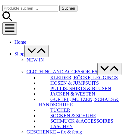
Warenkorb
Suche-
Suchen
Suchen
Schalter
nach:
Menü-
Schalter
Home
Menü-
Schalter
Shop
NEW IN
Menü-
Schalter
CLOTHING AND ACCESSORIES
KLEIDER, RÖCKE, LEGGINGS
HOSEN & JUMPSUITS
PULLIS, SHIRTS & BLUSEN
JACKEN & WESTEN
GÜRTEL, MÜTZEN, SCHALS &
HANDSCHUHE
TÜCHER
SOCKEN & SCHUHE
SCHMUCK & ACCESSOIRES
TASCHEN
GESCHENKE – fix & fertig