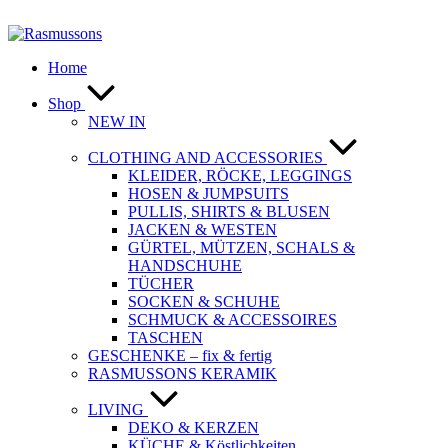
Zum
Inhalt
springen
Home
Shop
NEW IN
CLOTHING AND ACCESSORIES
KLEIDER, RÖCKE, LEGGINGS
HOSEN & JUMPSUITS
PULLIS, SHIRTS & BLUSEN
JACKEN & WESTEN
GÜRTEL, MÜTZEN, SCHALS &
HANDSCHUHE
TÜCHER
SOCKEN & SCHUHE
SCHMUCK & ACCESSOIRES
TASCHEN
GESCHENKE – fix & fertig
RASMUSSONS KERAMIK
LIVING
DEKO & KERZEN
KÜCHE & Köstlichkeiten