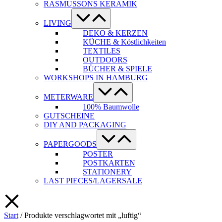
RASMUSSONS KERAMIK
Menü-
Schalter
LIVING
DEKO & KERZEN
KÜCHE & Köstlichkeiten
TEXTILES
OUTDOORS
BÜCHER & SPIELE
WORKSHOPS IN HAMBURG
Menü-
Schalter
METERWARE
100% Baumwolle
GUTSCHEINE
DIY AND PACKAGING
Menü-
Schalter
PAPERGOODS
POSTER
POSTKARTEN
STATIONERY
LAST PIECES/LAGERSALE
Start
/ Produkte verschlagwortet mit „luftig“