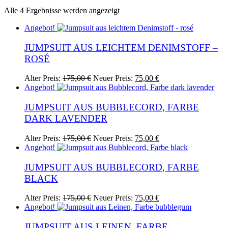
Nach
Alle 4 Ergebnisse werden angezeigt
Aktualität
Angebot!
sortiert
JUMPSUIT AUS LEICHTEM DENIMSTOFF –
ROSÉ
Ursprünglicher
Aktueller
Dieses
Alter Preis:
175,00
€
Neuer Preis:
75,00
€
Preis
Preis
Produkt
Angebot!
war:
ist:
weist
175,00 €
75,00 €.
mehrere
JUMPSUIT AUS BUBBLECORD, FARBE
Varianten
DARK LAVENDER
auf.
Die
Ursprünglicher
Aktueller
Dieses
Alter Preis:
175,00
€
Neuer Preis:
75,00
€
Optionen
Preis
Preis
Produkt
Angebot!
können
war:
ist:
weist
auf
175,00 €
75,00 €.
mehrere
JUMPSUIT AUS BUBBLECORD, FARBE
der
Varianten
BLACK
Produktseite
auf.
gewählt
Die
werden
Ursprünglicher
Aktueller
Dieses
Alter Preis:
175,00
€
Neuer Preis:
75,00
€
Optionen
Preis
Preis
Produkt
Angebot!
können
war:
ist:
weist
auf
175,00 €
75,00 €.
mehrere
JUMPSUIT AUS LEINEN, FARBE