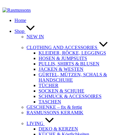
Zum
Inhalt
springen
Home
Shop
NEW IN
CLOTHING AND ACCESSORIES
KLEIDER, RÖCKE, LEGGINGS
HOSEN & JUMPSUITS
PULLIS, SHIRTS & BLUSEN
JACKEN & WESTEN
GÜRTEL, MÜTZEN, SCHALS &
HANDSCHUHE
TÜCHER
SOCKEN & SCHUHE
SCHMUCK & ACCESSOIRES
TASCHEN
GESCHENKE – fix & fertig
RASMUSSONS KERAMIK
LIVING
DEKO & KERZEN
KÜCHE & Köstlichkeiten