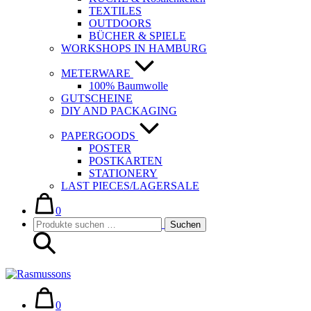
TEXTILES
OUTDOORS
BÜCHER & SPIELE
WORKSHOPS IN HAMBURG
METERWARE
100% Baumwolle
GUTSCHEINE
DIY AND PACKAGING
PAPERGOODS
POSTER
POSTKARTEN
STATIONERY
LAST PIECES/LAGERSALE
Warenkorb
Elemente
im
0
Suche-
Suchen
Warenkorb
Suchen
Schalter
nach:
Warenkorb
Elemente
im
0