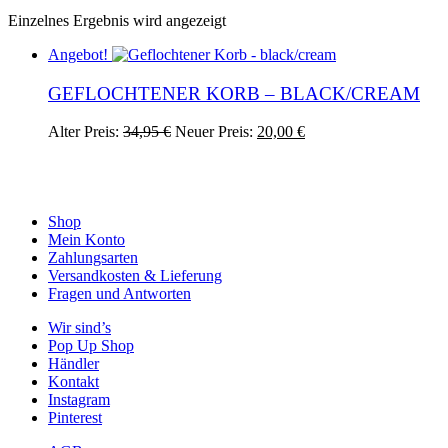
Einzelnes Ergebnis wird angezeigt
Angebot!
GEFLOCHTENER KORB – BLACK/CREAM
Ursprünglicher
Aktueller
Alter Preis:
34,95
€
Neuer Preis:
20,00
€
Preis
Preis
war:
ist:
34,95 €
20,00 €.
Shop
Mein Konto
Zahlungsarten
Versandkosten & Lieferung
Fragen und Antworten
Wir sind’s
Pop Up Shop
Händler
Kontakt
Instagram
Pinterest