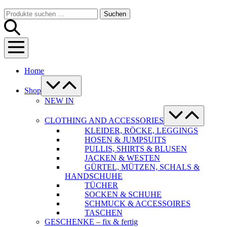
Warenkorb
Suche-
Suchen
Suchen
Schalter
nach:
Menü-
Schalter
Home
Menü-
Schalter
Shop
NEW IN
Menü-
Schalter
CLOTHING AND ACCESSORIES
KLEIDER, RÖCKE, LEGGINGS
HOSEN & JUMPSUITS
PULLIS, SHIRTS & BLUSEN
JACKEN & WESTEN
GÜRTEL, MÜTZEN, SCHALS &
HANDSCHUHE
TÜCHER
SOCKEN & SCHUHE
SCHMUCK & ACCESSOIRES
TASCHEN
GESCHENKE – fix & fertig