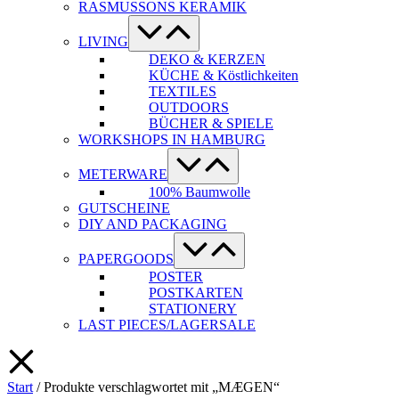
RASMUSSONS KERAMIK
Menü-
Schalter
LIVING
DEKO & KERZEN
KÜCHE & Köstlichkeiten
TEXTILES
OUTDOORS
BÜCHER & SPIELE
WORKSHOPS IN HAMBURG
Menü-
Schalter
METERWARE
100% Baumwolle
GUTSCHEINE
DIY AND PACKAGING
Menü-
Schalter
PAPERGOODS
POSTER
POSTKARTEN
STATIONERY
LAST PIECES/LAGERSALE
Start
/ Produkte verschlagwortet mit „MÆGEN“