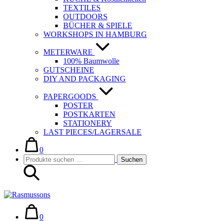
TEXTILES
OUTDOORS
BÜCHER & SPIELE
WORKSHOPS IN HAMBURG
METERWARE
100% Baumwolle
GUTSCHEINE
DIY AND PACKAGING
PAPERGOODS
POSTER
POSTKARTEN
STATIONERY
LAST PIECES/LAGERSALE
Warenkorb
Elemente
im
0
Suche-
Suchen
Warenkorb
Suchen
Schalter
nach:
Warenkorb
Elemente
im
0