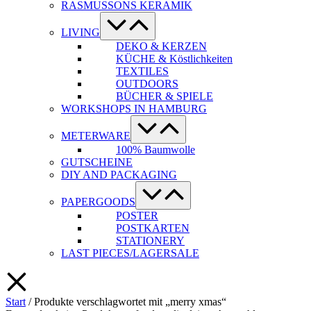
RASMUSSONS KERAMIK
Menü-
Schalter
LIVING
DEKO & KERZEN
KÜCHE & Köstlichkeiten
TEXTILES
OUTDOORS
BÜCHER & SPIELE
WORKSHOPS IN HAMBURG
Menü-
Schalter
METERWARE
100% Baumwolle
GUTSCHEINE
DIY AND PACKAGING
Menü-
Schalter
PAPERGOODS
POSTER
POSTKARTEN
STATIONERY
LAST PIECES/LAGERSALE
Start
/ Produkte verschlagwortet mit „merry xmas“