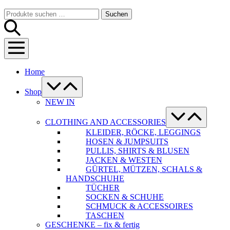
Warenkorb
Suche-
Suchen
Suchen
Schalter
nach:
Menü-
Schalter
Home
Menü-
Schalter
Shop
NEW IN
Menü-
Schalter
CLOTHING AND ACCESSORIES
KLEIDER, RÖCKE, LEGGINGS
HOSEN & JUMPSUITS
PULLIS, SHIRTS & BLUSEN
JACKEN & WESTEN
GÜRTEL, MÜTZEN, SCHALS &
HANDSCHUHE
TÜCHER
SOCKEN & SCHUHE
SCHMUCK & ACCESSOIRES
TASCHEN
GESCHENKE – fix & fertig