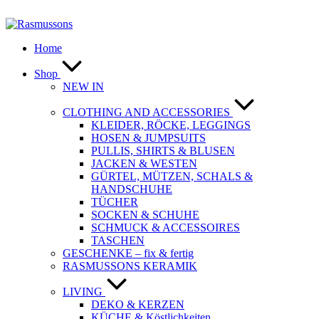
Zum
Inhalt
springen
Home
Shop
NEW IN
CLOTHING AND ACCESSORIES
KLEIDER, RÖCKE, LEGGINGS
HOSEN & JUMPSUITS
PULLIS, SHIRTS & BLUSEN
JACKEN & WESTEN
GÜRTEL, MÜTZEN, SCHALS &
HANDSCHUHE
TÜCHER
SOCKEN & SCHUHE
SCHMUCK & ACCESSOIRES
TASCHEN
GESCHENKE – fix & fertig
RASMUSSONS KERAMIK
LIVING
DEKO & KERZEN
KÜCHE & Köstlichkeiten