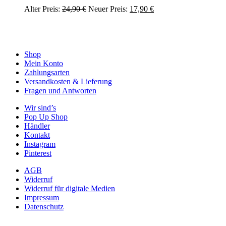
Produktseite
Die
Ursprünglicher
Aktueller
Dieses
Alter Preis:
24,90
€
Neuer Preis:
17,90
€
gewählt
Optionen
Preis
Preis
Produkt
werden
können
war:
ist:
weist
auf
24,90 €
17,90 €.
mehrere
der
Varianten
Produktseite
auf.
Shop
gewählt
Die
Mein Konto
werden
Optionen
Zahlungsarten
können
Versandkosten & Lieferung
auf
Fragen und Antworten
der
Wir sind’s
Produktseite
Pop Up Shop
gewählt
Händler
werden
Kontakt
Instagram
Pinterest
AGB
Widerruf
Widerruf für digitale Medien
Impressum
Datenschutz