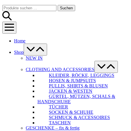
Warenkorb
Suche-
Suchen
Suchen
Schalter
nach:
Menü-
Schalter
Home
Menü-
Schalter
Shop
NEW IN
Menü-
Schalter
CLOTHING AND ACCESSORIES
KLEIDER, RÖCKE, LEGGINGS
HOSEN & JUMPSUITS
PULLIS, SHIRTS & BLUSEN
JACKEN & WESTEN
GÜRTEL, MÜTZEN, SCHALS &
HANDSCHUHE
TÜCHER
SOCKEN & SCHUHE
SCHMUCK & ACCESSOIRES
TASCHEN
GESCHENKE – fix & fertig