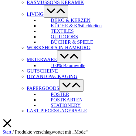
RASMUSSONS KERAMIK
Menü-
Schalter
LIVING
DEKO & KERZEN
KÜCHE & Köstlichkeiten
TEXTILES
OUTDOORS
BÜCHER & SPIELE
WORKSHOPS IN HAMBURG
Menü-
Schalter
METERWARE
100% Baumwolle
GUTSCHEINE
DIY AND PACKAGING
Menü-
Schalter
PAPERGOODS
POSTER
POSTKARTEN
STATIONERY
LAST PIECES/LAGERSALE
Start
/ Produkte verschlagwortet mit „Mode“