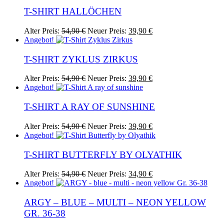
war:
ist:
weist
können
54,90 €
39,90 €.
mehrere
T-SHIRT HALLÖCHEN
auf
Varianten
der
auf.
Ursprünglicher
Aktueller
Dieses
Alter Preis:
54,90
€
Neuer Preis:
39,90
€
Produktseite
Die
Preis
Preis
Produkt
Angebot!
gewählt
Optionen
war:
ist:
weist
werden
können
54,90 €
39,90 €.
mehrere
T-SHIRT ZYKLUS ZIRKUS
auf
Varianten
der
auf.
Ursprünglicher
Aktueller
Dieses
Alter Preis:
54,90
€
Neuer Preis:
39,90
€
Produktseite
Die
Preis
Preis
Produkt
Angebot!
gewählt
Optionen
war:
ist:
weist
werden
können
54,90 €
39,90 €.
mehrere
T-SHIRT A RAY OF SUNSHINE
auf
Varianten
der
auf.
Ursprünglicher
Aktueller
Dieses
Alter Preis:
54,90
€
Neuer Preis:
39,90
€
Produktseite
Die
Preis
Preis
Produkt
Angebot!
gewählt
Optionen
war:
ist:
weist
werden
können
54,90 €
39,90 €.
mehrere
T-SHIRT BUTTERFLY BY OLYATHIK
auf
Varianten
der
auf.
Ursprünglicher
Aktueller
Dieses
Alter Preis:
54,90
€
Neuer Preis:
34,90
€
Produktseite
Die
Preis
Preis
Produkt
Angebot!
gewählt
Optionen
war:
ist:
weist
werden
können
54,90 €
34,90 €.
mehrere
ARGY – BLUE – MULTI – NEON YELLOW
auf
Varianten
GR. 36-38
der
auf.