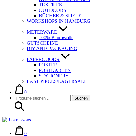
TEXTILES
OUTDOORS
BÜCHER & SPIELE
WORKSHOPS IN HAMBURG
METERWARE
100% Baumwolle
GUTSCHEINE
DIY AND PACKAGING
PAPERGOODS
POSTER
POSTKARTEN
STATIONERY
LAST PIECES/LAGERSALE
Warenkorb
Elemente
im
0
Suche-
Suchen
Warenkorb
Suchen
Schalter
nach:
Warenkorb
Elemente
im
0