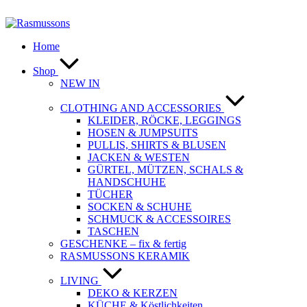
Zum
Inhalt
springen
Home
Shop
NEW IN
CLOTHING AND ACCESSORIES
KLEIDER, RÖCKE, LEGGINGS
HOSEN & JUMPSUITS
PULLIS, SHIRTS & BLUSEN
JACKEN & WESTEN
GÜRTEL, MÜTZEN, SCHALS &
HANDSCHUHE
TÜCHER
SOCKEN & SCHUHE
SCHMUCK & ACCESSOIRES
TASCHEN
GESCHENKE – fix & fertig
RASMUSSONS KERAMIK
LIVING
DEKO & KERZEN
KÜCHE & Köstlichkeiten