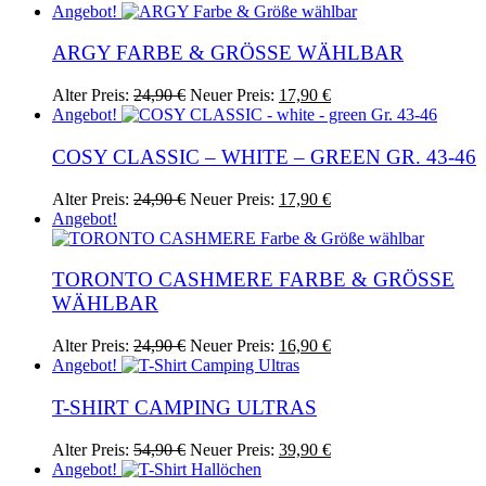
Produkt
Angebot!
weist
mehrere
ARGY FARBE & GRÖSSE WÄHLBAR
Varianten
auf.
Ursprünglicher
Aktueller
Dieses
Alter Preis:
24,90
€
Neuer Preis:
17,90
€
Die
Preis
Preis
Produkt
Angebot!
Optionen
war:
ist:
weist
können
24,90 €
17,90 €.
mehrere
COSY CLASSIC – WHITE – GREEN GR. 43-46
auf
Varianten
der
auf.
Ursprünglicher
Aktueller
Dieses
Alter Preis:
24,90
€
Neuer Preis:
17,90
€
Produktseite
Die
Preis
Preis
Produkt
Angebot!
gewählt
Optionen
war:
ist:
weist
werden
können
24,90 €
17,90 €.
mehrere
auf
Varianten
TORONTO CASHMERE FARBE & GRÖSSE W
der
auf.
ÄHLBAR
Produktseite
Die
gewählt
Optionen
Ursprünglicher
Aktueller
Dieses
Alter Preis:
24,90
€
Neuer Preis:
16,90
€
werden
können
Preis
Preis
Produkt
Angebot!
auf
war:
ist:
weist
der
24,90 €
16,90 €.
mehrere
T-SHIRT CAMPING ULTRAS
Produktseite
Varianten
gewählt
auf.
Ursprünglicher
Aktueller
Dieses
Alter Preis:
54,90
€
Neuer Preis:
39,90
€
werden
Die
Preis
Preis
Produkt
Angebot!
Optionen