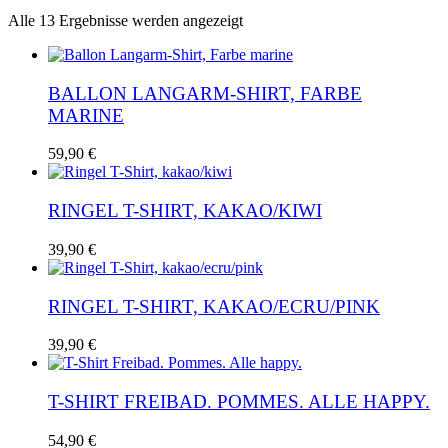
Nach
Alle 13 Ergebnisse werden angezeigt
Aktualität
sortiert
BALLON LANGARM-SHIRT, FARBE
MARINE
59,90
€
RINGEL T-SHIRT, KAKAO/KIWI
39,90
€
RINGEL T-SHIRT, KAKAO/ECRU/PINK
39,90
€
T-SHIRT FREIBAD. POMMES. ALLE HAPPY.
Dieses
54,90
€