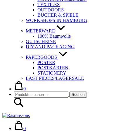
TEXTILES
OUTDOORS
BÜCHER & SPIELE
WORKSHOPS IN HAMBURG
METERWARE
100% Baumwolle
GUTSCHEINE
DIY AND PACKAGING
PAPERGOODS
POSTER
POSTKARTEN
STATIONERY
LAST PIECES/LAGERSALE
Warenkorb
Elemente
im
0
Suche-
Suchen
Warenkorb
Suchen
Schalter
nach:
Warenkorb
Elemente
im
0