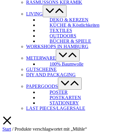
RASMUSSONS KERAMIK
Menü-
Schalter
LIVING
DEKO & KERZEN
KÜCHE & Köstlichkeiten
TEXTILES
OUTDOORS
BÜCHER & SPIELE
WORKSHOPS IN HAMBURG
Menü-
Schalter
METERWARE
100% Baumwolle
GUTSCHEINE
DIY AND PACKAGING
Menü-
Schalter
PAPERGOODS
POSTER
POSTKARTEN
STATIONERY
LAST PIECES/LAGERSALE
Start
/ Produkte verschlagwortet mit „Mühle“