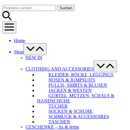
Warenkorb
Suche-
Suchen
Suchen
Schalter
nach:
Menü-
Schalter
Home
Menü-
Schalter
Shop
NEW IN
Menü-
Schalter
CLOTHING AND ACCESSORIES
KLEIDER, RÖCKE, LEGGINGS
HOSEN & JUMPSUITS
PULLIS, SHIRTS & BLUSEN
JACKEN & WESTEN
GÜRTEL, MÜTZEN, SCHALS &
HANDSCHUHE
TÜCHER
SOCKEN & SCHUHE
SCHMUCK & ACCESSOIRES
TASCHEN
GESCHENKE – fix & fertig