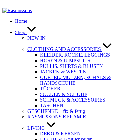
Zum
Inhalt
springen
Home
Shop
NEW IN
CLOTHING AND ACCESSORIES
KLEIDER, RÖCKE, LEGGINGS
HOSEN & JUMPSUITS
PULLIS, SHIRTS & BLUSEN
JACKEN & WESTEN
GÜRTEL, MÜTZEN, SCHALS &
HANDSCHUHE
TÜCHER
SOCKEN & SCHUHE
SCHMUCK & ACCESSOIRES
TASCHEN
GESCHENKE – fix & fertig
RASMUSSONS KERAMIK
LIVING
DEKO & KERZEN
KÜCHE & Köstlichkeiten