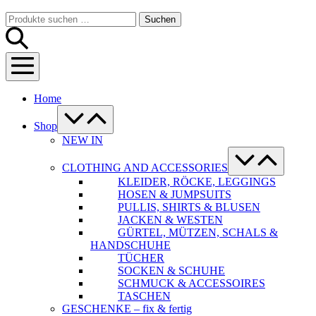
Warenkorb
Suche-
Suchen
Suchen
Schalter
nach:
Menü-
Schalter
Home
Menü-
Schalter
Shop
NEW IN
Menü-
Schalter
CLOTHING AND ACCESSORIES
KLEIDER, RÖCKE, LEGGINGS
HOSEN & JUMPSUITS
PULLIS, SHIRTS & BLUSEN
JACKEN & WESTEN
GÜRTEL, MÜTZEN, SCHALS &
HANDSCHUHE
TÜCHER
SOCKEN & SCHUHE
SCHMUCK & ACCESSOIRES
TASCHEN
GESCHENKE – fix & fertig