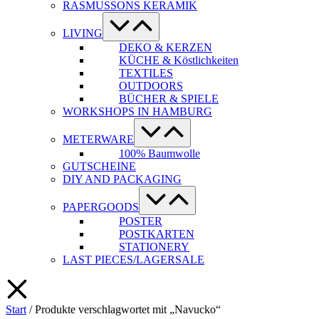
RASMUSSONS KERAMIK
Menü-
Schalter
LIVING
DEKO & KERZEN
KÜCHE & Köstlichkeiten
TEXTILES
OUTDOORS
BÜCHER & SPIELE
WORKSHOPS IN HAMBURG
Menü-
Schalter
METERWARE
100% Baumwolle
GUTSCHEINE
DIY AND PACKAGING
Menü-
Schalter
PAPERGOODS
POSTER
POSTKARTEN
STATIONERY
LAST PIECES/LAGERSALE
Start
/ Produkte verschlagwortet mit „Navucko“