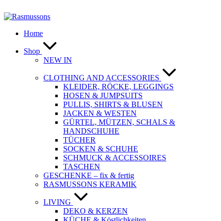
Zum
Inhalt
springen
Home
Shop
NEW IN
CLOTHING AND ACCESSORIES
KLEIDER, RÖCKE, LEGGINGS
HOSEN & JUMPSUITS
PULLIS, SHIRTS & BLUSEN
JACKEN & WESTEN
GÜRTEL, MÜTZEN, SCHALS &
HANDSCHUHE
TÜCHER
SOCKEN & SCHUHE
SCHMUCK & ACCESSOIRES
TASCHEN
GESCHENKE – fix & fertig
RASMUSSONS KERAMIK
LIVING
DEKO & KERZEN
KÜCHE & Köstlichkeiten