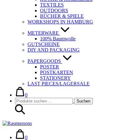
TEXTILES
OUTDOORS
BÜCHER & SPIELE
WORKSHOPS IN HAMBURG
METERWARE
100% Baumwolle
GUTSCHEINE
DIY AND PACKAGING
PAPERGOODS
POSTER
POSTKARTEN
STATIONERY
LAST PIECES/LAGERSALE
Warenkorb
Elemente
im
0
Suche-
Suchen
Warenkorb
Suchen
Schalter
nach:
Warenkorb
Elemente
im
0