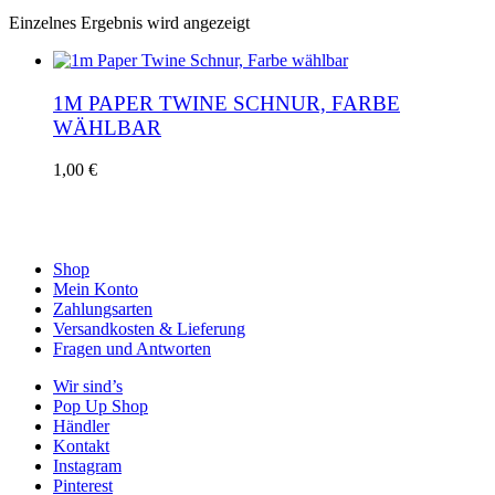
Einzelnes Ergebnis wird angezeigt
1M PAPER TWINE SCHNUR, FARBE
WÄHLBAR
Dieses
1,00
€
Produkt
weist
mehrere
Varianten
auf.
Shop
Die
Mein Konto
Optionen
Zahlungsarten
können
Versandkosten & Lieferung
auf
Fragen und Antworten
der
Wir sind’s
Produktseite
Pop Up Shop
gewählt
Händler
werden
Kontakt
Instagram
Pinterest