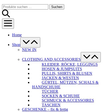
Warenkorb
Suche-
Suchen
Suchen
Schalter
nach:
Menü-
Schalter
Home
Menü-
Schalter
Shop
NEW IN
Menü-
Schalter
CLOTHING AND ACCESSORIES
KLEIDER, RÖCKE, LEGGINGS
HOSEN & JUMPSUITS
PULLIS, SHIRTS & BLUSEN
JACKEN & WESTEN
GÜRTEL, MÜTZEN, SCHALS &
HANDSCHUHE
TÜCHER
SOCKEN & SCHUHE
SCHMUCK & ACCESSOIRES
TASCHEN
GESCHENKE – fix & fertig