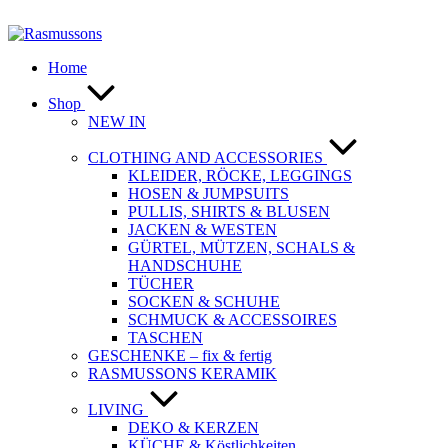
Zum
Inhalt
springen
Home
Shop
NEW IN
CLOTHING AND ACCESSORIES
KLEIDER, RÖCKE, LEGGINGS
HOSEN & JUMPSUITS
PULLIS, SHIRTS & BLUSEN
JACKEN & WESTEN
GÜRTEL, MÜTZEN, SCHALS &
HANDSCHUHE
TÜCHER
SOCKEN & SCHUHE
SCHMUCK & ACCESSOIRES
TASCHEN
GESCHENKE – fix & fertig
RASMUSSONS KERAMIK
LIVING
DEKO & KERZEN
KÜCHE & Köstlichkeiten