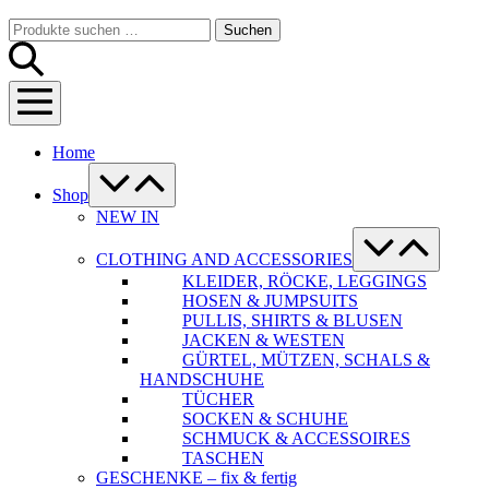
Warenkorb
Suche-
Suchen
Suchen
Schalter
nach:
Menü-
Schalter
Home
Menü-
Schalter
Shop
NEW IN
Menü-
Schalter
CLOTHING AND ACCESSORIES
KLEIDER, RÖCKE, LEGGINGS
HOSEN & JUMPSUITS
PULLIS, SHIRTS & BLUSEN
JACKEN & WESTEN
GÜRTEL, MÜTZEN, SCHALS &
HANDSCHUHE
TÜCHER
SOCKEN & SCHUHE
SCHMUCK & ACCESSOIRES
TASCHEN
GESCHENKE – fix & fertig