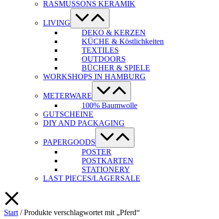
RASMUSSONS KERAMIK
Menü-
Schalter
LIVING
DEKO & KERZEN
KÜCHE & Köstlichkeiten
TEXTILES
OUTDOORS
BÜCHER & SPIELE
WORKSHOPS IN HAMBURG
Menü-
Schalter
METERWARE
100% Baumwolle
GUTSCHEINE
DIY AND PACKAGING
Menü-
Schalter
PAPERGOODS
POSTER
POSTKARTEN
STATIONERY
LAST PIECES/LAGERSALE
Start
/ Produkte verschlagwortet mit „Pferd“