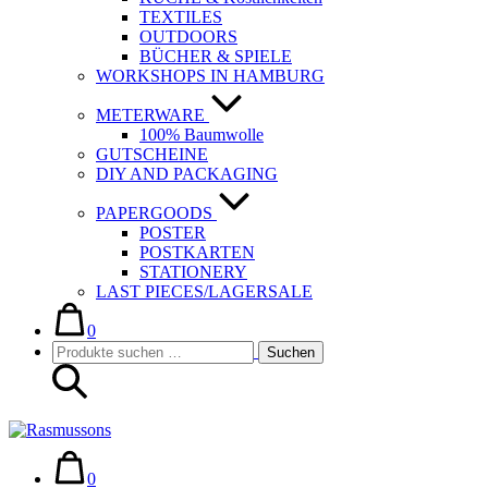
TEXTILES
OUTDOORS
BÜCHER & SPIELE
WORKSHOPS IN HAMBURG
METERWARE
100% Baumwolle
GUTSCHEINE
DIY AND PACKAGING
PAPERGOODS
POSTER
POSTKARTEN
STATIONERY
LAST PIECES/LAGERSALE
Warenkorb
Elemente
im
0
Suche-
Suchen
Warenkorb
Suchen
Schalter
nach:
Warenkorb
Elemente
im
0