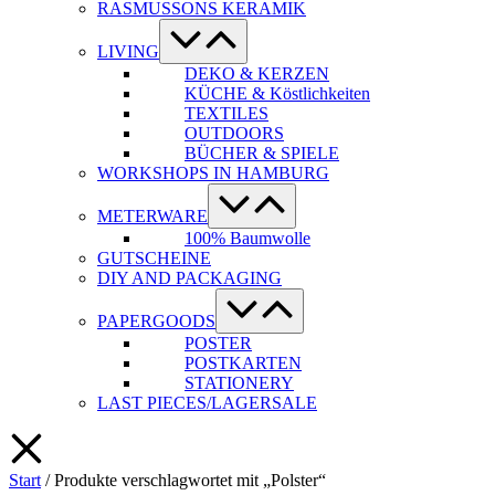
RASMUSSONS KERAMIK
Menü-
Schalter
LIVING
DEKO & KERZEN
KÜCHE & Köstlichkeiten
TEXTILES
OUTDOORS
BÜCHER & SPIELE
WORKSHOPS IN HAMBURG
Menü-
Schalter
METERWARE
100% Baumwolle
GUTSCHEINE
DIY AND PACKAGING
Menü-
Schalter
PAPERGOODS
POSTER
POSTKARTEN
STATIONERY
LAST PIECES/LAGERSALE
Start
/ Produkte verschlagwortet mit „Polster“