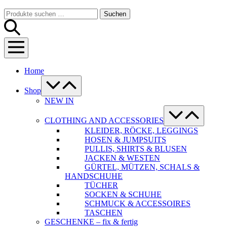
Warenkorb
Suche-
Suchen
Suchen
Schalter
nach:
Menü-
Schalter
Home
Menü-
Schalter
Shop
NEW IN
Menü-
Schalter
CLOTHING AND ACCESSORIES
KLEIDER, RÖCKE, LEGGINGS
HOSEN & JUMPSUITS
PULLIS, SHIRTS & BLUSEN
JACKEN & WESTEN
GÜRTEL, MÜTZEN, SCHALS &
HANDSCHUHE
TÜCHER
SOCKEN & SCHUHE
SCHMUCK & ACCESSOIRES
TASCHEN
GESCHENKE – fix & fertig