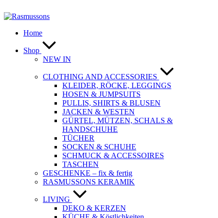
Zum
Inhalt
springen
Home
Shop
NEW IN
CLOTHING AND ACCESSORIES
KLEIDER, RÖCKE, LEGGINGS
HOSEN & JUMPSUITS
PULLIS, SHIRTS & BLUSEN
JACKEN & WESTEN
GÜRTEL, MÜTZEN, SCHALS &
HANDSCHUHE
TÜCHER
SOCKEN & SCHUHE
SCHMUCK & ACCESSOIRES
TASCHEN
GESCHENKE – fix & fertig
RASMUSSONS KERAMIK
LIVING
DEKO & KERZEN
KÜCHE & Köstlichkeiten