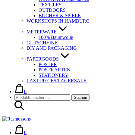
TEXTILES
OUTDOORS
BÜCHER & SPIELE
WORKSHOPS IN HAMBURG
METERWARE
100% Baumwolle
GUTSCHEINE
DIY AND PACKAGING
PAPERGOODS
POSTER
POSTKARTEN
STATIONERY
LAST PIECES/LAGERSALE
Warenkorb
Elemente
im
0
Suche-
Suchen
Warenkorb
Suchen
Schalter
nach:
Warenkorb
Elemente
im
0