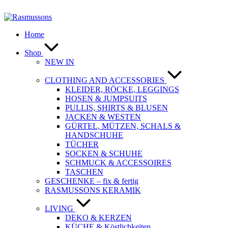
Zum
Inhalt
springen
Home
Shop
NEW IN
CLOTHING AND ACCESSORIES
KLEIDER, RÖCKE, LEGGINGS
HOSEN & JUMPSUITS
PULLIS, SHIRTS & BLUSEN
JACKEN & WESTEN
GÜRTEL, MÜTZEN, SCHALS &
HANDSCHUHE
TÜCHER
SOCKEN & SCHUHE
SCHMUCK & ACCESSOIRES
TASCHEN
GESCHENKE – fix & fertig
RASMUSSONS KERAMIK
LIVING
DEKO & KERZEN
KÜCHE & Köstlichkeiten