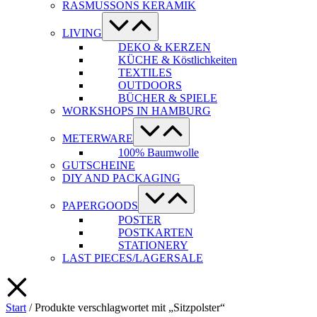
RASMUSSONS KERAMIK
Menü-
Schalter
LIVING
DEKO & KERZEN
KÜCHE & Köstlichkeiten
TEXTILES
OUTDOORS
BÜCHER & SPIELE
WORKSHOPS IN HAMBURG
Menü-
Schalter
METERWARE
100% Baumwolle
GUTSCHEINE
DIY AND PACKAGING
Menü-
Schalter
PAPERGOODS
POSTER
POSTKARTEN
STATIONERY
LAST PIECES/LAGERSALE
Start
/ Produkte verschlagwortet mit „Sitzpolster“