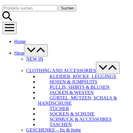
Warenkorb
Suche-
Suchen
Suchen
Schalter
nach:
Menü-
Schalter
Home
Menü-
Schalter
Shop
NEW IN
Menü-
Schalter
CLOTHING AND ACCESSORIES
KLEIDER, RÖCKE, LEGGINGS
HOSEN & JUMPSUITS
PULLIS, SHIRTS & BLUSEN
JACKEN & WESTEN
GÜRTEL, MÜTZEN, SCHALS &
HANDSCHUHE
TÜCHER
SOCKEN & SCHUHE
SCHMUCK & ACCESSOIRES
TASCHEN
GESCHENKE – fix & fertig