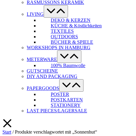
RASMUSSONS KERAMIK
Menü-
Schalter
LIVING
DEKO & KERZEN
KÜCHE & Köstlichkeiten
TEXTILES
OUTDOORS
BÜCHER & SPIELE
WORKSHOPS IN HAMBURG
Menü-
Schalter
METERWARE
100% Baumwolle
GUTSCHEINE
DIY AND PACKAGING
Menü-
Schalter
PAPERGOODS
POSTER
POSTKARTEN
STATIONERY
LAST PIECES/LAGERSALE
Start
/ Produkte verschlagwortet mit „Sonnenhut“