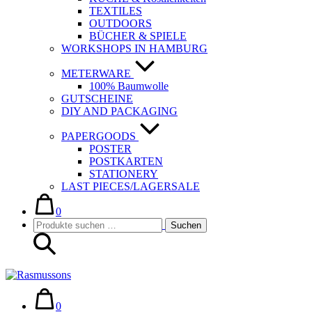
TEXTILES
OUTDOORS
BÜCHER & SPIELE
WORKSHOPS IN HAMBURG
METERWARE
100% Baumwolle
GUTSCHEINE
DIY AND PACKAGING
PAPERGOODS
POSTER
POSTKARTEN
STATIONERY
LAST PIECES/LAGERSALE
Warenkorb
Elemente
im
0
Suche-
Suchen
Warenkorb
Suchen
Schalter
nach:
Warenkorb
Elemente
im
0