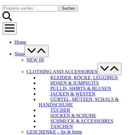
Warenkorb
Suche-
Suchen
Suchen
Schalter
nach:
Menü-
Schalter
Home
Menü-
Schalter
Shop
NEW IN
Menü-
Schalter
CLOTHING AND ACCESSORIES
KLEIDER, RÖCKE, LEGGINGS
HOSEN & JUMPSUITS
PULLIS, SHIRTS & BLUSEN
JACKEN & WESTEN
GÜRTEL, MÜTZEN, SCHALS &
HANDSCHUHE
TÜCHER
SOCKEN & SCHUHE
SCHMUCK & ACCESSOIRES
TASCHEN
GESCHENKE – fix & fertig