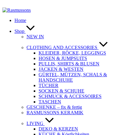
Zum
Inhalt
springen
Home
Shop
NEW IN
CLOTHING AND ACCESSORIES
KLEIDER, RÖCKE, LEGGINGS
HOSEN & JUMPSUITS
PULLIS, SHIRTS & BLUSEN
JACKEN & WESTEN
GÜRTEL, MÜTZEN, SCHALS &
HANDSCHUHE
TÜCHER
SOCKEN & SCHUHE
SCHMUCK & ACCESSOIRES
TASCHEN
GESCHENKE – fix & fertig
RASMUSSONS KERAMIK
LIVING
DEKO & KERZEN
KÜCHE & Köstlichkeiten