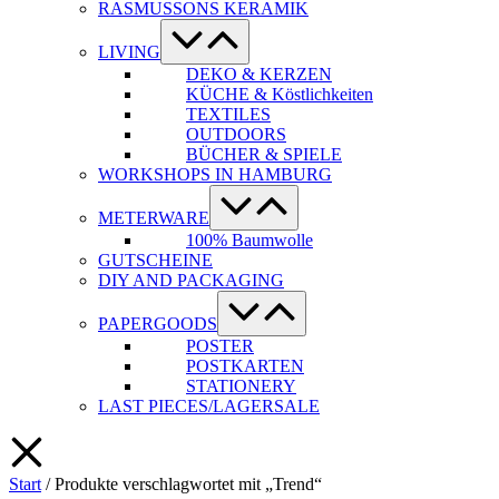
RASMUSSONS KERAMIK
Menü-
Schalter
LIVING
DEKO & KERZEN
KÜCHE & Köstlichkeiten
TEXTILES
OUTDOORS
BÜCHER & SPIELE
WORKSHOPS IN HAMBURG
Menü-
Schalter
METERWARE
100% Baumwolle
GUTSCHEINE
DIY AND PACKAGING
Menü-
Schalter
PAPERGOODS
POSTER
POSTKARTEN
STATIONERY
LAST PIECES/LAGERSALE
Start
/ Produkte verschlagwortet mit „Trend“