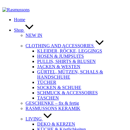
Zum
Inhalt
springen
Home
Shop
NEW IN
CLOTHING AND ACCESSORIES
KLEIDER, RÖCKE, LEGGINGS
HOSEN & JUMPSUITS
PULLIS, SHIRTS & BLUSEN
JACKEN & WESTEN
GÜRTEL, MÜTZEN, SCHALS &
HANDSCHUHE
TÜCHER
SOCKEN & SCHUHE
SCHMUCK & ACCESSOIRES
TASCHEN
GESCHENKE – fix & fertig
RASMUSSONS KERAMIK
LIVING
DEKO & KERZEN
KÜCHE & Köstlichkeiten