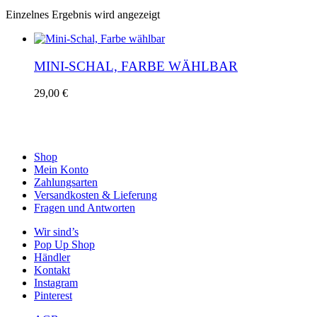
Einzelnes Ergebnis wird angezeigt
MINI-SCHAL, FARBE WÄHLBAR
Dieses
29,00
€
Produkt
weist
mehrere
Varianten
auf.
Shop
Die
Mein Konto
Optionen
Zahlungsarten
können
Versandkosten & Lieferung
auf
Fragen und Antworten
der
Wir sind’s
Produktseite
Pop Up Shop
gewählt
Händler
werden
Kontakt
Instagram
Pinterest