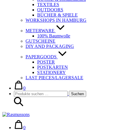
TEXTILES
OUTDOORS
BÜCHER & SPIELE
WORKSHOPS IN HAMBURG
METERWARE
100% Baumwolle
GUTSCHEINE
DIY AND PACKAGING
PAPERGOODS
POSTER
POSTKARTEN
STATIONERY
LAST PIECES/LAGERSALE
Warenkorb
Elemente
im
0
Suche-
Suchen
Warenkorb
Suchen
Schalter
nach:
Warenkorb
Elemente
im
0