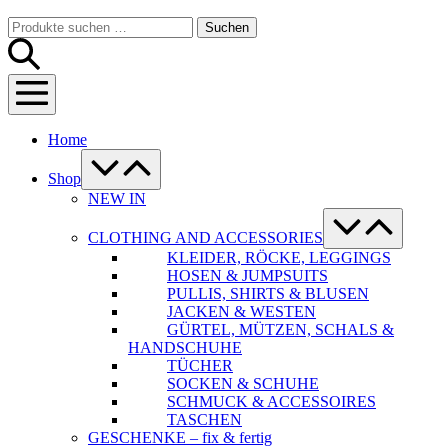
Warenkorb
Suche-
Suchen
Suchen
Schalter
nach:
Menü-
Schalter
Home
Menü-
Schalter
Shop
NEW IN
Menü-
Schalter
CLOTHING AND ACCESSORIES
KLEIDER, RÖCKE, LEGGINGS
HOSEN & JUMPSUITS
PULLIS, SHIRTS & BLUSEN
JACKEN & WESTEN
GÜRTEL, MÜTZEN, SCHALS &
HANDSCHUHE
TÜCHER
SOCKEN & SCHUHE
SCHMUCK & ACCESSOIRES
TASCHEN
GESCHENKE – fix & fertig