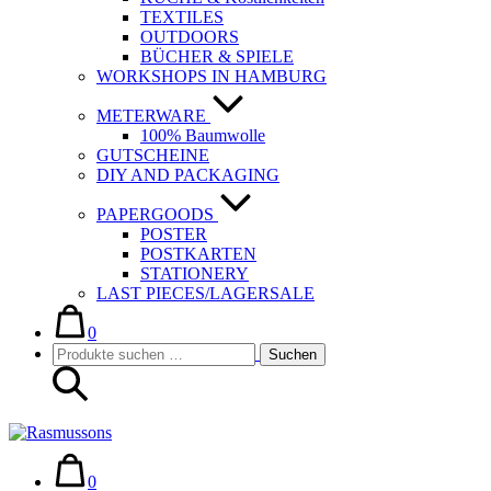
TEXTILES
OUTDOORS
BÜCHER & SPIELE
WORKSHOPS IN HAMBURG
METERWARE
100% Baumwolle
GUTSCHEINE
DIY AND PACKAGING
PAPERGOODS
POSTER
POSTKARTEN
STATIONERY
LAST PIECES/LAGERSALE
Warenkorb
Elemente
im
0
Suche-
Suchen
Warenkorb
Suchen
Schalter
nach:
Warenkorb
Elemente
im
0