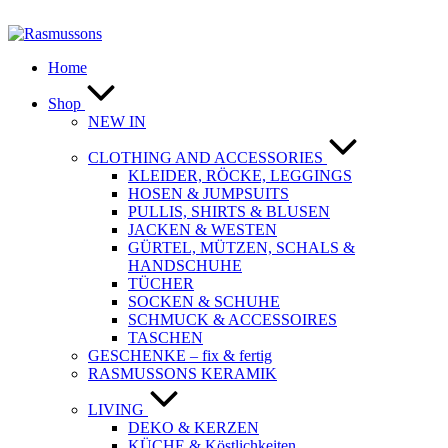
Zum
Inhalt
springen
Home
Shop
NEW IN
CLOTHING AND ACCESSORIES
KLEIDER, RÖCKE, LEGGINGS
HOSEN & JUMPSUITS
PULLIS, SHIRTS & BLUSEN
JACKEN & WESTEN
GÜRTEL, MÜTZEN, SCHALS &
HANDSCHUHE
TÜCHER
SOCKEN & SCHUHE
SCHMUCK & ACCESSOIRES
TASCHEN
GESCHENKE – fix & fertig
RASMUSSONS KERAMIK
LIVING
DEKO & KERZEN
KÜCHE & Köstlichkeiten