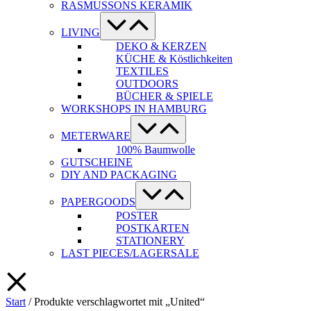
RASMUSSONS KERAMIK
Menü-
Schalter
LIVING
DEKO & KERZEN
KÜCHE & Köstlichkeiten
TEXTILES
OUTDOORS
BÜCHER & SPIELE
WORKSHOPS IN HAMBURG
Menü-
Schalter
METERWARE
100% Baumwolle
GUTSCHEINE
DIY AND PACKAGING
Menü-
Schalter
PAPERGOODS
POSTER
POSTKARTEN
STATIONERY
LAST PIECES/LAGERSALE
Start
/ Produkte verschlagwortet mit „United“