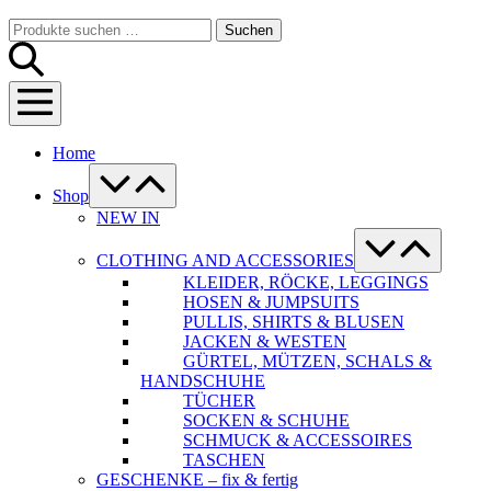
Warenkorb
Suche-
Suchen
Suchen
Schalter
nach:
Menü-
Schalter
Home
Menü-
Schalter
Shop
NEW IN
Menü-
Schalter
CLOTHING AND ACCESSORIES
KLEIDER, RÖCKE, LEGGINGS
HOSEN & JUMPSUITS
PULLIS, SHIRTS & BLUSEN
JACKEN & WESTEN
GÜRTEL, MÜTZEN, SCHALS &
HANDSCHUHE
TÜCHER
SOCKEN & SCHUHE
SCHMUCK & ACCESSOIRES
TASCHEN
GESCHENKE – fix & fertig