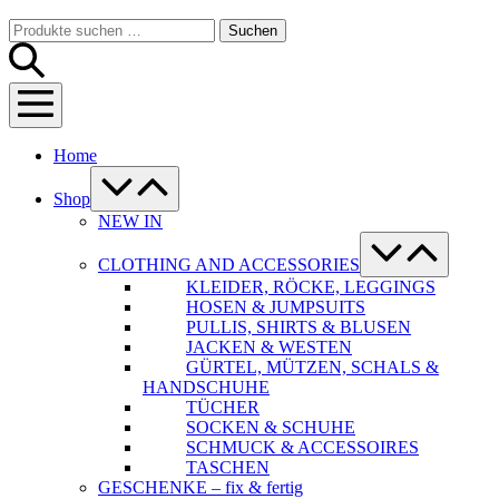
Warenkorb
Suche-
Suchen
Suchen
Schalter
nach:
Menü-
Schalter
Home
Menü-
Schalter
Shop
NEW IN
Menü-
Schalter
CLOTHING AND ACCESSORIES
KLEIDER, RÖCKE, LEGGINGS
HOSEN & JUMPSUITS
PULLIS, SHIRTS & BLUSEN
JACKEN & WESTEN
GÜRTEL, MÜTZEN, SCHALS &
HANDSCHUHE
TÜCHER
SOCKEN & SCHUHE
SCHMUCK & ACCESSOIRES
TASCHEN
GESCHENKE – fix & fertig