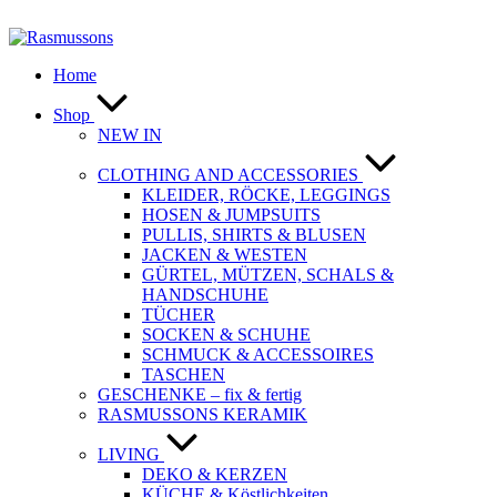
Zum
Inhalt
springen
Home
Shop
NEW IN
CLOTHING AND ACCESSORIES
KLEIDER, RÖCKE, LEGGINGS
HOSEN & JUMPSUITS
PULLIS, SHIRTS & BLUSEN
JACKEN & WESTEN
GÜRTEL, MÜTZEN, SCHALS &
HANDSCHUHE
TÜCHER
SOCKEN & SCHUHE
SCHMUCK & ACCESSOIRES
TASCHEN
GESCHENKE – fix & fertig
RASMUSSONS KERAMIK
LIVING
DEKO & KERZEN
KÜCHE & Köstlichkeiten