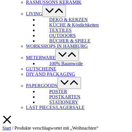
RASMUSSONS KERAMIK
Menü-
Schalter
LIVING
DEKO & KERZEN
KÜCHE & Köstlichkeiten
TEXTILES
OUTDOORS
BÜCHER & SPIELE
WORKSHOPS IN HAMBURG
Menü-
Schalter
METERWARE
100% Baumwolle
GUTSCHEINE
DIY AND PACKAGING
Menü-
Schalter
PAPERGOODS
POSTER
POSTKARTEN
STATIONERY
LAST PIECES/LAGERSALE
Start
/ Produkte verschlagwortet mit „Weihnachten“