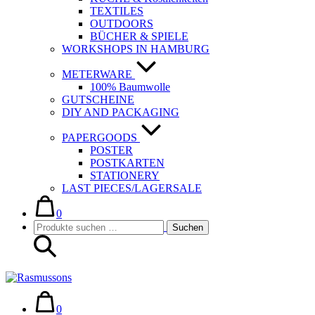
TEXTILES
OUTDOORS
BÜCHER & SPIELE
WORKSHOPS IN HAMBURG
METERWARE
100% Baumwolle
GUTSCHEINE
DIY AND PACKAGING
PAPERGOODS
POSTER
POSTKARTEN
STATIONERY
LAST PIECES/LAGERSALE
Warenkorb
Elemente
im
0
Suche-
Suchen
Warenkorb
Suchen
Schalter
nach:
Warenkorb
Elemente
im
0