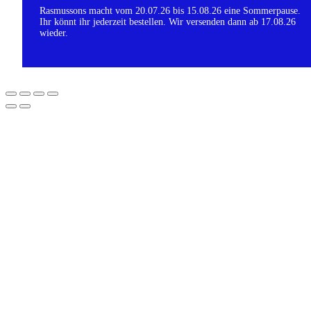
Rasmussons macht vom 20.07.26 bis 15.08.26 eine Sommerpause.
Ihr könnt ihr jederzeit bestellen. Wir versenden dann ab 17.08.26
wieder.