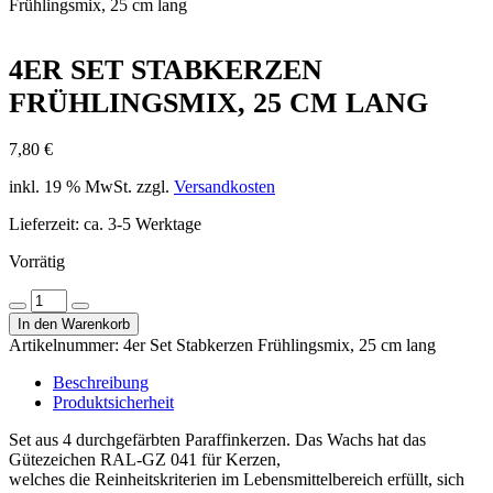
Frühlingsmix, 25 cm lang
4ER SET STABKERZEN
FRÜHLINGSMIX, 25 CM LANG
7,80
€
inkl. 19 % MwSt.
zzgl.
Versandkosten
Lieferzeit:
ca. 3-5 Werktage
Vorrätig
4er
Menge
Menge
Set
In den Warenkorb
verringern
erhöhen
Stabkerzen
Artikelnummer:
4er Set Stabkerzen Frühlingsmix, 25 cm lang
Frühlingsmix,
25
Beschreibung
cm
Produktsicherheit
lang
Menge
Set aus 4 durchgefärbten Paraffinkerzen. Das Wachs hat das
Gütezeichen RAL-GZ 041 für Kerzen,
welches die Reinheitskriterien im Lebensmittelbereich erfüllt, sich