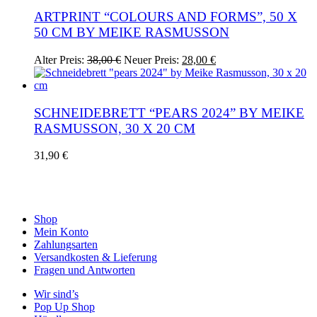
ARTPRINT “COLOURS AND FORMS”, 50 X
50 CM BY MEIKE RASMUSSON
Ursprünglicher
Aktueller
Alter Preis:
38,00
€
Neuer Preis:
28,00
€
Preis
Preis
war:
ist:
38,00 €
28,00 €.
SCHNEIDEBRETT “PEARS 2024” BY MEIKE
RASMUSSON, 30 X 20 CM
31,90
€
Shop
Mein Konto
Zahlungsarten
Versandkosten & Lieferung
Fragen und Antworten
Wir sind’s
Pop Up Shop