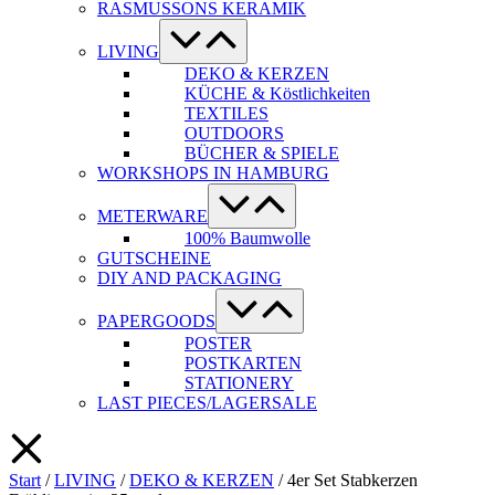
RASMUSSONS KERAMIK
Menü-
Schalter
LIVING
DEKO & KERZEN
KÜCHE & Köstlichkeiten
TEXTILES
OUTDOORS
BÜCHER & SPIELE
WORKSHOPS IN HAMBURG
Menü-
Schalter
METERWARE
100% Baumwolle
GUTSCHEINE
DIY AND PACKAGING
Menü-
Schalter
PAPERGOODS
POSTER
POSTKARTEN
STATIONERY
LAST PIECES/LAGERSALE
Start
/
LIVING
/
DEKO & KERZEN
/ 4er Set Stabkerzen