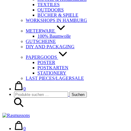
TEXTILES
OUTDOORS
BÜCHER & SPIELE
WORKSHOPS IN HAMBURG
METERWARE
100% Baumwolle
GUTSCHEINE
DIY AND PACKAGING
PAPERGOODS
POSTER
POSTKARTEN
STATIONERY
LAST PIECES/LAGERSALE
Warenkorb
Elemente
im
0
Suche-
Suchen
Warenkorb
Suchen
Schalter
nach:
Warenkorb
Elemente
im
0