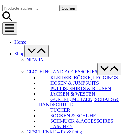
Warenkorb
Suche-
Suchen
Suchen
Schalter
nach:
Menü-
Schalter
Home
Menü-
Schalter
Shop
NEW IN
Menü-
Schalter
CLOTHING AND ACCESSORIES
KLEIDER, RÖCKE, LEGGINGS
HOSEN & JUMPSUITS
PULLIS, SHIRTS & BLUSEN
JACKEN & WESTEN
GÜRTEL, MÜTZEN, SCHALS &
HANDSCHUHE
TÜCHER
SOCKEN & SCHUHE
SCHMUCK & ACCESSOIRES
TASCHEN
GESCHENKE – fix & fertig