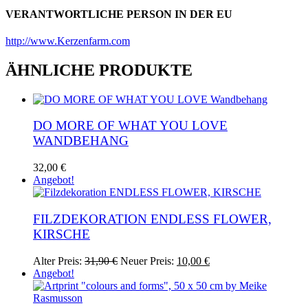
VERANTWORTLICHE PERSON IN DER EU
http://www.Kerzenfarm.com
ÄHNLICHE PRODUKTE
DO MORE OF WHAT YOU LOVE
WANDBEHANG
32,00
€
Angebot!
FILZDEKORATION ENDLESS FLOWER,
KIRSCHE
Ursprünglicher
Aktueller
Alter Preis:
31,90
€
Neuer Preis:
10,00
€
Preis
Preis
Angebot!
war:
ist:
31,90 €
10,00 €.