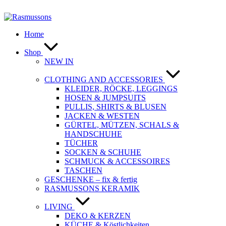
Zum
Inhalt
springen
Home
Shop
NEW IN
CLOTHING AND ACCESSORIES
KLEIDER, RÖCKE, LEGGINGS
HOSEN & JUMPSUITS
PULLIS, SHIRTS & BLUSEN
JACKEN & WESTEN
GÜRTEL, MÜTZEN, SCHALS &
HANDSCHUHE
TÜCHER
SOCKEN & SCHUHE
SCHMUCK & ACCESSOIRES
TASCHEN
GESCHENKE – fix & fertig
RASMUSSONS KERAMIK
LIVING
DEKO & KERZEN
KÜCHE & Köstlichkeiten