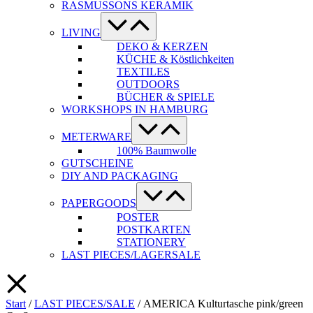
RASMUSSONS KERAMIK
Menü-
Schalter
LIVING
DEKO & KERZEN
KÜCHE & Köstlichkeiten
TEXTILES
OUTDOORS
BÜCHER & SPIELE
WORKSHOPS IN HAMBURG
Menü-
Schalter
METERWARE
100% Baumwolle
GUTSCHEINE
DIY AND PACKAGING
Menü-
Schalter
PAPERGOODS
POSTER
POSTKARTEN
STATIONERY
LAST PIECES/LAGERSALE
Start
/
LAST PIECES/SALE
/ AMERICA Kulturtasche pink/green