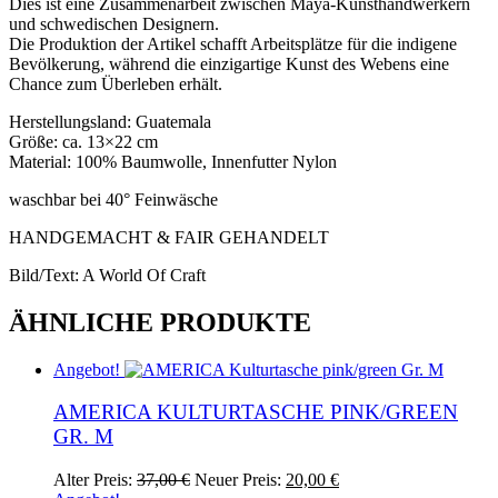
Dies ist eine Zusammenarbeit zwischen Maya-Kunsthandwerkern
und schwedischen Designern.
Die Produktion der Artikel schafft Arbeitsplätze für die indigene
Bevölkerung, während die einzigartige Kunst des Webens eine
Chance zum Überleben erhält.
Herstellungsland: Guatemala
Größe: ca. 13×22 cm
Material: 100% Baumwolle, Innenfutter Nylon
waschbar bei 40° Feinwäsche
HANDGEMACHT & FAIR GEHANDELT
Bild/Text: A World Of Craft
ÄHNLICHE PRODUKTE
Angebot!
AMERICA KULTURTASCHE PINK/GREEN
GR. M
Ursprünglicher
Aktueller
Alter Preis:
37,00
€
Neuer Preis:
20,00
€