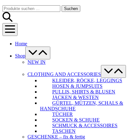
Warenkorb
Suche-
Suchen
Suchen
Schalter
nach:
Menü-
Schalter
Home
Menü-
Schalter
Shop
NEW IN
Menü-
Schalter
CLOTHING AND ACCESSORIES
KLEIDER, RÖCKE, LEGGINGS
HOSEN & JUMPSUITS
PULLIS, SHIRTS & BLUSEN
JACKEN & WESTEN
GÜRTEL, MÜTZEN, SCHALS &
HANDSCHUHE
TÜCHER
SOCKEN & SCHUHE
SCHMUCK & ACCESSOIRES
TASCHEN
GESCHENKE – fix & fertig