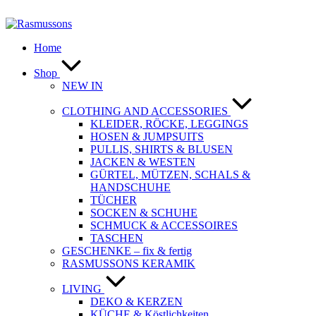
Zum
Inhalt
springen
Home
Shop
NEW IN
CLOTHING AND ACCESSORIES
KLEIDER, RÖCKE, LEGGINGS
HOSEN & JUMPSUITS
PULLIS, SHIRTS & BLUSEN
JACKEN & WESTEN
GÜRTEL, MÜTZEN, SCHALS &
HANDSCHUHE
TÜCHER
SOCKEN & SCHUHE
SCHMUCK & ACCESSOIRES
TASCHEN
GESCHENKE – fix & fertig
RASMUSSONS KERAMIK
LIVING
DEKO & KERZEN
KÜCHE & Köstlichkeiten