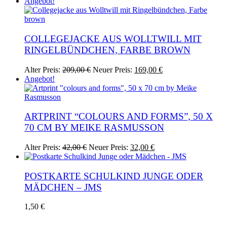
Preis
Preis
Angebot!
war:
ist:
37,00 €
20,00 €.
COLLEGEJACKE AUS WOLLTWILL MIT
RINGELBÜNDCHEN, FARBE BROWN
Ursprünglicher
Aktueller
Dieses
Alter Preis:
209,00
€
Neuer Preis:
169,00
€
Preis
Preis
Produkt
Angebot!
war:
ist:
weist
209,00 €
169,00 €.
mehrere
Varianten
auf.
ARTPRINT “COLOURS AND FORMS”, 50 X
Die
70 CM BY MEIKE RASMUSSON
Optionen
können
Ursprünglicher
Aktueller
Alter Preis:
42,00
€
Neuer Preis:
32,00
€
auf
Preis
Preis
der
war:
ist:
Produktseite
42,00 €
32,00 €.
POSTKARTE SCHULKIND JUNGE ODER
gewählt
MÄDCHEN – JMS
werden
Dieses
1,50
€
Produkt
weist