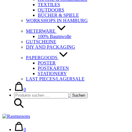
TEXTILES
OUTDOORS
BÜCHER & SPIELE
WORKSHOPS IN HAMBURG
METERWARE
100% Baumwolle
GUTSCHEINE
DIY AND PACKAGING
PAPERGOODS
POSTER
POSTKARTEN
STATIONERY
LAST PIECES/LAGERSALE
Warenkorb
Elemente
im
0
Suche-
Suchen
Warenkorb
Suchen
Schalter
nach:
Warenkorb
Elemente
im
0