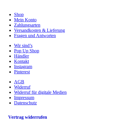
mehrere
Varianten
auf.
Shop
Die
Mein Konto
Optionen
Zahlungsarten
können
Versandkosten & Lieferung
auf
Fragen und Antworten
der
Wir sind’s
Produktseite
Pop Up Shop
gewählt
Händler
werden
Kontakt
Instagram
Pinterest
AGB
Widerruf
Widerruf für digitale Medien
Impressum
Datenschutz
Vertrag widerrufen