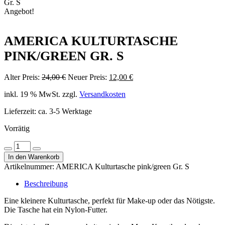
Gr. S
Angebot!
AMERICA KULTURTASCHE
PINK/GREEN GR. S
Ursprünglicher
Aktueller
Alter Preis:
24,00
€
Neuer Preis:
12,00
€
Preis
Preis
inkl. 19 % MwSt.
zzgl.
Versandkosten
war:
ist:
24,00 €
12,00 €.
Lieferzeit:
ca. 3-5 Werktage
Vorrätig
AMERICA
Menge
Menge
Kulturtasche
In den Warenkorb
verringern
erhöhen
pink/green
Artikelnummer:
AMERICA Kulturtasche pink/green Gr. S
Gr.
S
Beschreibung
Menge
Eine kleinere Kulturtasche, perfekt für Make-up oder das Nötigste.
Die Tasche hat ein Nylon-Futter.