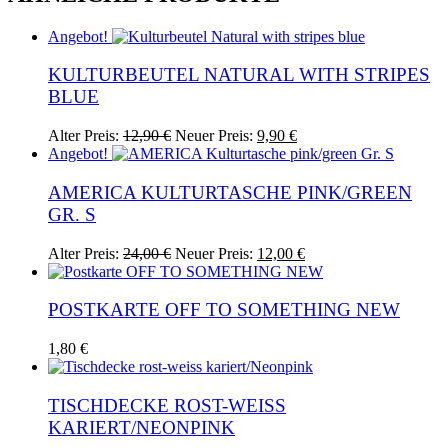
Angebot!
KULTURBEUTEL NATURAL WITH STRIPES
BLUE
Ursprünglicher
Aktueller
Alter Preis:
12,90
€
Neuer Preis:
9,90
€
Preis
Preis
Angebot!
war:
ist:
12,90 €
9,90 €.
AMERICA KULTURTASCHE PINK/GREEN
GR. S
Ursprünglicher
Aktueller
Alter Preis:
24,00
€
Neuer Preis:
12,00
€
Preis
Preis
war:
ist:
24,00 €
12,00 €.
POSTKARTE OFF TO SOMETHING NEW
1,80
€
TISCHDECKE ROST-WEISS
KARIERT/NEONPINK