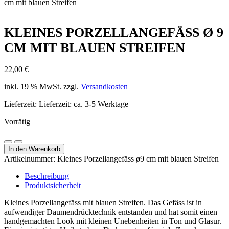
cm mit blauen Streifen
KLEINES PORZELLANGEFÄSS Ø 9
CM MIT BLAUEN STREIFEN
22,00
€
inkl. 19 % MwSt.
zzgl.
Versandkosten
Lieferzeit:
Lieferzeit: ca. 3-5 Werktage
Vorrätig
Kleines
Menge
Menge
Porzellangefäss
In den Warenkorb
verringern
erhöhen
ø
Artikelnummer:
Kleines Porzellangefäss ø9 cm mit blauen Streifen
9
cm
Beschreibung
mit
Produktsicherheit
blauen
Kleines Porzellangefäss mit blauen Streifen. Das Gefäss ist in
Streifen
aufwendiger Daumendrücktechnik entstanden und hat somit einen
Menge
handgemachten Look mit kleinen Unebenheiten in Ton und Glasur.