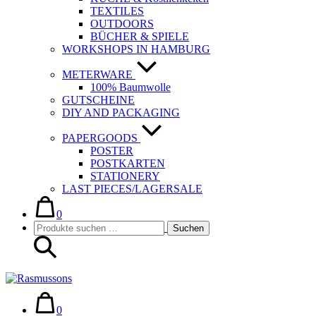
TEXTILES
OUTDOORS
BÜCHER & SPIELE
WORKSHOPS IN HAMBURG
METERWARE
100% Baumwolle
GUTSCHEINE
DIY AND PACKAGING
PAPERGOODS
POSTER
POSTKARTEN
STATIONERY
LAST PIECES/LAGERSALE
Warenkorb
Elemente
im
0
Suche-
Suchen
Warenkorb
Suchen
Schalter
nach:
Warenkorb
Elemente
im
0