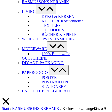
RASMUSSONS KERAMIK
Menü-
Schalter
LIVING
DEKO & KERZEN
KÜCHE & Köstlichkeiten
TEXTILES
OUTDOORS
BÜCHER & SPIELE
WORKSHOPS IN HAMBURG
Menü-
Schalter
METERWARE
100% Baumwolle
GUTSCHEINE
DIY AND PACKAGING
Menü-
Schalter
PAPERGOODS
POSTER
POSTKARTEN
STATIONERY
LAST PIECES/LAGERSALE
Start
/
RASMUSSONS KERAMIK
/ Kleines Porzellangefäss ø 9