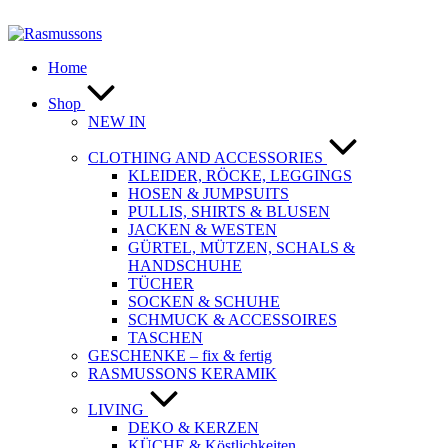
Zum
Inhalt
springen
Home
Shop
NEW IN
CLOTHING AND ACCESSORIES
KLEIDER, RÖCKE, LEGGINGS
HOSEN & JUMPSUITS
PULLIS, SHIRTS & BLUSEN
JACKEN & WESTEN
GÜRTEL, MÜTZEN, SCHALS &
HANDSCHUHE
TÜCHER
SOCKEN & SCHUHE
SCHMUCK & ACCESSOIRES
TASCHEN
GESCHENKE – fix & fertig
RASMUSSONS KERAMIK
LIVING
DEKO & KERZEN
KÜCHE & Köstlichkeiten