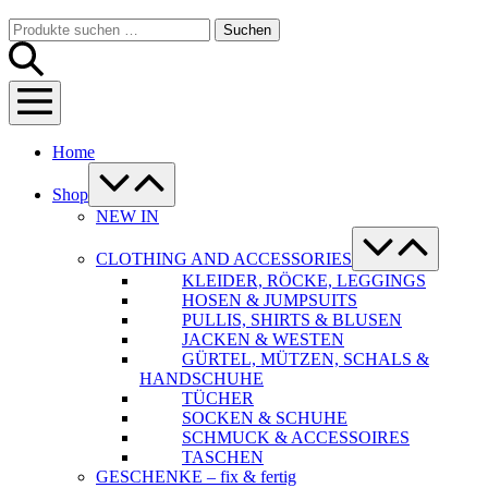
Warenkorb
Suche-
Suchen
Suchen
Schalter
nach:
Menü-
Schalter
Home
Menü-
Schalter
Shop
NEW IN
Menü-
Schalter
CLOTHING AND ACCESSORIES
KLEIDER, RÖCKE, LEGGINGS
HOSEN & JUMPSUITS
PULLIS, SHIRTS & BLUSEN
JACKEN & WESTEN
GÜRTEL, MÜTZEN, SCHALS &
HANDSCHUHE
TÜCHER
SOCKEN & SCHUHE
SCHMUCK & ACCESSOIRES
TASCHEN
GESCHENKE – fix & fertig