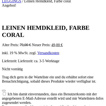
LEGGINGS
/ Leinen Hemdkleid, Farbe coral
Angebot!
LEINEN HEMDKLEID, FARBE
CORAL
Ursprünglicher
Aktueller
Alter Preis:
79,00
€
Neuer Preis:
49,00
€
Preis
Preis
inkl. 19 % MwSt.
zzgl.
Versandkosten
war:
ist:
79,00 €
49,00 €.
Lieferzeit:
Lieferzeit: ca. 3-5 Werktage
Nicht vorrätig
Trag dich gern in die Warteliste ein und du erhältst sofort eine
Benachrichtigung, sobald dieses Produkte wieder verfügbar ist.
Dismiss
Ich bin damit einverstanden, dass ein Benutzerkonto mit der
notification
angegebenen E-Mail-Adresse erstellt wird und mir Wartelisten-Infos
zugesendet werden.