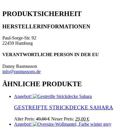
PRODUKTSICHERHEIT
HERSTELLERINFORMATIONEN
Paul-Sorge-Str. 92
22459 Hamburg
VERANTWORTLICHE PERSON IN DER EU
Danny Rasmusson
info@rasmussons.de
ÄHNLICHE PRODUKTE
Angebot!
GESTREIFTE STRICKDECKE SAHARA
Ursprünglicher
Aktueller
Alter Preis:
49,00
€
Neuer Preis:
29,00
€
Preis
Preis
Angebot!
war:
ist: