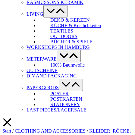
RASMUSSONS KERAMIK
Menü-
Schalter
LIVING
DEKO & KERZEN
KÜCHE & Köstlichkeiten
TEXTILES
OUTDOORS
BÜCHER & SPIELE
WORKSHOPS IN HAMBURG
Menü-
Schalter
METERWARE
100% Baumwolle
GUTSCHEINE
DIY AND PACKAGING
Menü-
Schalter
PAPERGOODS
POSTER
POSTKARTEN
STATIONERY
LAST PIECES/LAGERSALE
Start
/
CLOTHING AND ACCESSORIES
/
KLEIDER, RÖCKE,