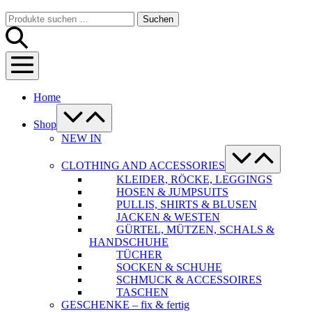
Warenkorb
Suche-
Suchen
Suchen
Schalter
nach:
Menü-
Schalter
Home
Menü-
Schalter
Shop
NEW IN
Menü-
Schalter
CLOTHING AND ACCESSORIES
KLEIDER, RÖCKE, LEGGINGS
HOSEN & JUMPSUITS
PULLIS, SHIRTS & BLUSEN
JACKEN & WESTEN
GÜRTEL, MÜTZEN, SCHALS &
HANDSCHUHE
TÜCHER
SOCKEN & SCHUHE
SCHMUCK & ACCESSOIRES
TASCHEN
GESCHENKE – fix & fertig