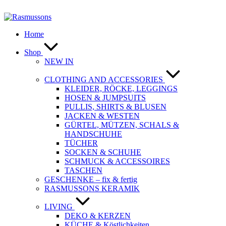
Zum
Inhalt
springen
Home
Shop
NEW IN
CLOTHING AND ACCESSORIES
KLEIDER, RÖCKE, LEGGINGS
HOSEN & JUMPSUITS
PULLIS, SHIRTS & BLUSEN
JACKEN & WESTEN
GÜRTEL, MÜTZEN, SCHALS &
HANDSCHUHE
TÜCHER
SOCKEN & SCHUHE
SCHMUCK & ACCESSOIRES
TASCHEN
GESCHENKE – fix & fertig
RASMUSSONS KERAMIK
LIVING
DEKO & KERZEN
KÜCHE & Köstlichkeiten