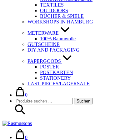
TEXTILES
OUTDOORS
BÜCHER & SPIELE
WORKSHOPS IN HAMBURG
METERWARE
100% Baumwolle
GUTSCHEINE
DIY AND PACKAGING
PAPERGOODS
POSTER
POSTKARTEN
STATIONERY
LAST PIECES/LAGERSALE
Warenkorb
Elemente
im
0
Suche-
Suchen
Warenkorb
Suchen
Schalter
nach:
Warenkorb
Elemente
im
0