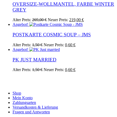
49,00 €
29,00 €.
OVERSIZE-WOLLMANTEL, FARBE WINTER
GREY
Ursprünglicher
Aktueller
Dieses
Alter Preis:
269,00
€
Neuer Preis:
219,00
€
Preis
Preis
Produkt
Angebot!
war:
ist:
weist
269,00 €
219,00 €.
mehrere
POSTKARTE COSMIC SOUP – JMS
Varianten
auf.
Ursprünglicher
Aktueller
Alter Preis:
1,50
€
Neuer Preis:
0,60
€
Die
Preis
Preis
Angebot!
Optionen
war:
ist:
können
1,50 €
0,60 €.
PK JUST MARRIED
auf
der
Ursprünglicher
Aktueller
Alter Preis:
1,50
€
Neuer Preis:
0,60
€
Produktseite
Preis
Preis
gewählt
war:
ist:
werden
1,50 €
0,60 €.
Shop
Mein Konto
Zahlungsarten
Versandkosten & Lieferung
Fragen und Antworten