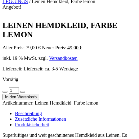
LEGGINGS
/ Leinen Hemdkleid, Farbe lemon
Angebot!
LEINEN HEMDKLEID, FARBE
LEMON
Ursprünglicher
Aktueller
Alter Preis:
79,00
€
Neuer Preis:
49,00
€
Preis
Preis
inkl. 19 % MwSt.
zzgl.
Versandkosten
war:
ist:
79,00 €
49,00 €.
Lieferzeit:
Lieferzeit: ca. 3-5 Werktage
Vorrätig
Leinen
Menge
Menge
Hemdkleid,
In den Warenkorb
verringern
erhöhen
Farbe
Artikelnummer:
Leinen Hemdkleid, Farbe lemon
lemon
Menge
Beschreibung
Zusätzliche Informationen
Produktsicherheit
Superluftiges und weit geschnittenes Hemdkleid aus Leinen. Es