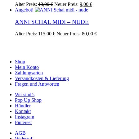
Ursprünglicher
Aktueller
Alter Preis:
13,00
€
Neuer Preis:
9,00
€
Preis
Preis
Angebot!
war:
ist:
13,00 €
9,00 €.
ANNI SCHAL MIDI – NUDE
Ursprünglicher
Aktueller
Alter Preis:
115,00
€
Neuer Preis:
80,00
€
Preis
Preis
war:
ist:
115,00 €
80,00 €.
Shop
Mein Konto
Zahlungsarten
Versandkosten & Lieferung
Fragen und Antworten
Wir sind’s
Pop Up Shop
Händler
Kontakt
Instagram
Pinterest
AGB
Widerruf