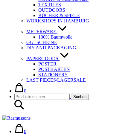
TEXTILES
OUTDOORS
BÜCHER & SPIELE
WORKSHOPS IN HAMBURG
METERWARE
100% Baumwolle
GUTSCHEINE
DIY AND PACKAGING
PAPERGOODS
POSTER
POSTKARTEN
STATIONERY
LAST PIECES/LAGERSALE
Warenkorb
Elemente
im
0
Suche-
Suchen
Warenkorb
Suchen
Schalter
nach:
Warenkorb
Elemente
im
0