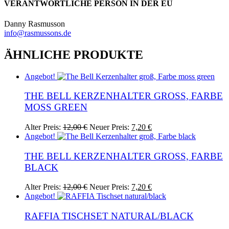
VERANTWORTLICHE PERSON IN DER EU
Danny Rasmusson
info@rasmussons.de
ÄHNLICHE PRODUKTE
Angebot!
THE BELL KERZENHALTER GROSS, FARBE M
OSS GREEN
Ursprünglicher
Aktueller
Alter Preis:
12,00
€
Neuer Preis:
7,20
€
Preis
Preis
Angebot!
war:
ist:
12,00 €
7,20 €.
THE BELL KERZENHALTER GROSS, FARBE B
LACK
Ursprünglicher
Aktueller
Alter Preis:
12,00
€
Neuer Preis:
7,20
€
Preis
Preis
Angebot!
war:
ist:
12,00 €
7,20 €.
RAFFIA TISCHSET NATURAL/BLACK