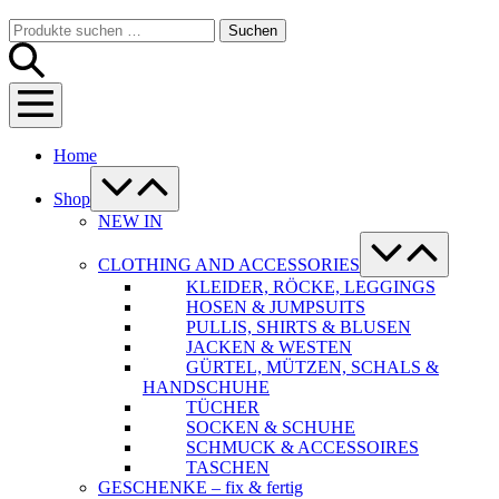
Warenkorb
Suche-
Suchen
Suchen
Schalter
nach:
Menü-
Schalter
Home
Menü-
Schalter
Shop
NEW IN
Menü-
Schalter
CLOTHING AND ACCESSORIES
KLEIDER, RÖCKE, LEGGINGS
HOSEN & JUMPSUITS
PULLIS, SHIRTS & BLUSEN
JACKEN & WESTEN
GÜRTEL, MÜTZEN, SCHALS &
HANDSCHUHE
TÜCHER
SOCKEN & SCHUHE
SCHMUCK & ACCESSOIRES
TASCHEN
GESCHENKE – fix & fertig