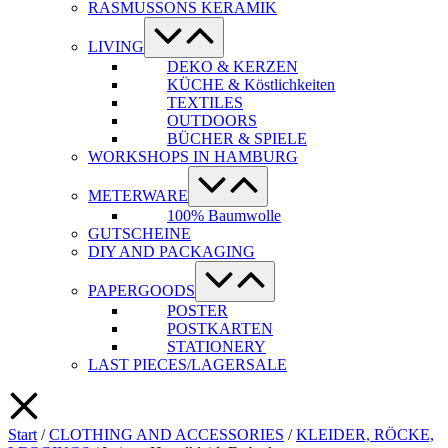
RASMUSSONS KERAMIK
Menü-
Schalter
LIVING
DEKO & KERZEN
KÜCHE & Köstlichkeiten
TEXTILES
OUTDOORS
BÜCHER & SPIELE
WORKSHOPS IN HAMBURG
Menü-
Schalter
METERWARE
100% Baumwolle
GUTSCHEINE
DIY AND PACKAGING
Menü-
Schalter
PAPERGOODS
POSTER
POSTKARTEN
STATIONERY
LAST PIECES/LAGERSALE
Start
/
CLOTHING AND ACCESSORIES
/
KLEIDER, RÖCKE,