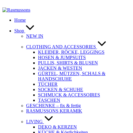
Zum
Inhalt
springen
Home
Shop
NEW IN
CLOTHING AND ACCESSORIES
KLEIDER, RÖCKE, LEGGINGS
HOSEN & JUMPSUITS
PULLIS, SHIRTS & BLUSEN
JACKEN & WESTEN
GÜRTEL, MÜTZEN, SCHALS &
HANDSCHUHE
TÜCHER
SOCKEN & SCHUHE
SCHMUCK & ACCESSOIRES
TASCHEN
GESCHENKE – fix & fertig
RASMUSSONS KERAMIK
LIVING
DEKO & KERZEN
KÜCHE & Köstlichkeiten