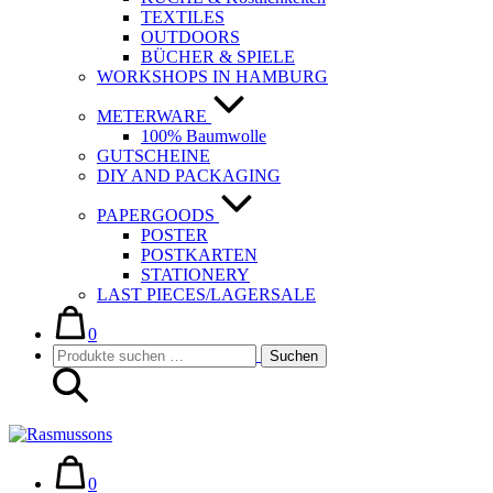
TEXTILES
OUTDOORS
BÜCHER & SPIELE
WORKSHOPS IN HAMBURG
METERWARE
100% Baumwolle
GUTSCHEINE
DIY AND PACKAGING
PAPERGOODS
POSTER
POSTKARTEN
STATIONERY
LAST PIECES/LAGERSALE
Warenkorb
Elemente
im
0
Suche-
Suchen
Warenkorb
Suchen
Schalter
nach:
Warenkorb
Elemente
im
0