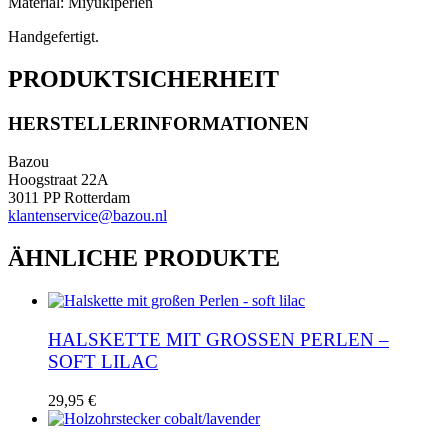
Material: Miyukiperlen
Menge
Handgefertigt.
PRODUKTSICHERHEIT
HERSTELLERINFORMATIONEN
Bazou
Hoogstraat 22A
3011 PP Rotterdam
klantenservice@bazou.nl
ÄHNLICHE PRODUKTE
HALSKETTE MIT GROSSEN PERLEN – S
OFT LILAC
29,95
€