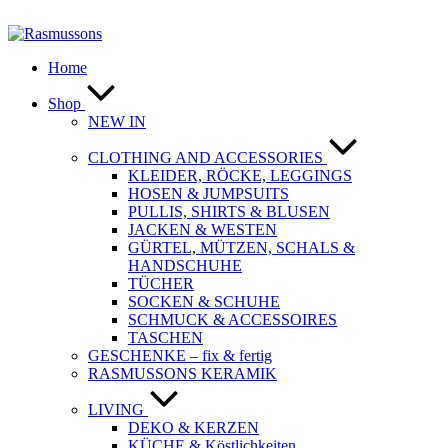
Zum
Inhalt
springen
Home
Shop
NEW IN
CLOTHING AND ACCESSORIES
KLEIDER, RÖCKE, LEGGINGS
HOSEN & JUMPSUITS
PULLIS, SHIRTS & BLUSEN
JACKEN & WESTEN
GÜRTEL, MÜTZEN, SCHALS &
HANDSCHUHE
TÜCHER
SOCKEN & SCHUHE
SCHMUCK & ACCESSOIRES
TASCHEN
GESCHENKE – fix & fertig
RASMUSSONS KERAMIK
LIVING
DEKO & KERZEN
KÜCHE & Köstlichkeiten