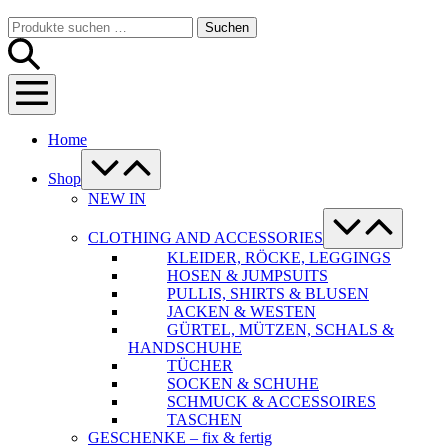
Warenkorb
Suche-
Suchen
Suchen
Schalter
nach:
Menü-
Schalter
Home
Menü-
Schalter
Shop
NEW IN
Menü-
Schalter
CLOTHING AND ACCESSORIES
KLEIDER, RÖCKE, LEGGINGS
HOSEN & JUMPSUITS
PULLIS, SHIRTS & BLUSEN
JACKEN & WESTEN
GÜRTEL, MÜTZEN, SCHALS &
HANDSCHUHE
TÜCHER
SOCKEN & SCHUHE
SCHMUCK & ACCESSOIRES
TASCHEN
GESCHENKE – fix & fertig