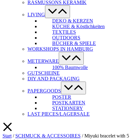
RASMUSSONS KERAMIK
Menü-
Schalter
LIVING
DEKO & KERZEN
KÜCHE & Köstlichkeiten
TEXTILES
OUTDOORS
BÜCHER & SPIELE
WORKSHOPS IN HAMBURG
Menü-
Schalter
METERWARE
100% Baumwolle
GUTSCHEINE
DIY AND PACKAGING
Menü-
Schalter
PAPERGOODS
POSTER
POSTKARTEN
STATIONERY
LAST PIECES/LAGERSALE
Start
/
SCHMUCK & ACCESSOIRES
/ Miyuki bracelet with 5