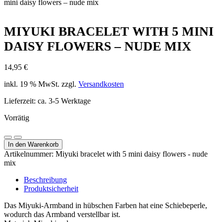
mini daisy flowers – nude mix
MIYUKI BRACELET WITH 5 MINI
DAISY FLOWERS – NUDE MIX
14,95
€
inkl. 19 % MwSt.
zzgl.
Versandkosten
Lieferzeit:
ca. 3-5 Werktage
Vorrätig
Miyuki
Menge
Menge
bracelet
In den Warenkorb
verringern
erhöhen
with
Artikelnummer:
Miyuki bracelet with 5 mini daisy flowers - nude
5
mix
mini
daisy
Beschreibung
flowers
Produktsicherheit
-
Das Miyuki-Armband in hübschen Farben hat eine Schiebeperle,
nude
wodurch das Armband verstellbar ist.
mix