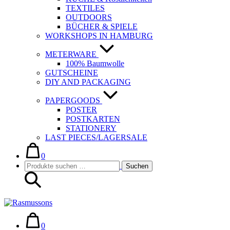
TEXTILES
OUTDOORS
BÜCHER & SPIELE
WORKSHOPS IN HAMBURG
METERWARE
100% Baumwolle
GUTSCHEINE
DIY AND PACKAGING
PAPERGOODS
POSTER
POSTKARTEN
STATIONERY
LAST PIECES/LAGERSALE
Warenkorb
Elemente
im
0
Suche-
Suchen
Warenkorb
Suchen
Schalter
nach:
Warenkorb
Elemente
im
0