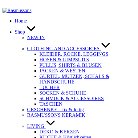
Zum
Inhalt
springen
Home
Shop
NEW IN
CLOTHING AND ACCESSORIES
KLEIDER, RÖCKE, LEGGINGS
HOSEN & JUMPSUITS
PULLIS, SHIRTS & BLUSEN
JACKEN & WESTEN
GÜRTEL, MÜTZEN, SCHALS &
HANDSCHUHE
TÜCHER
SOCKEN & SCHUHE
SCHMUCK & ACCESSOIRES
TASCHEN
GESCHENKE – fix & fertig
RASMUSSONS KERAMIK
LIVING
DEKO & KERZEN
KÜCHE & Köstlichkeiten