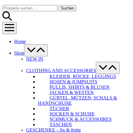
Warenkorb
Suche-
Suchen
Suchen
Schalter
nach:
Menü-
Schalter
Home
Menü-
Schalter
Shop
NEW IN
Menü-
Schalter
CLOTHING AND ACCESSORIES
KLEIDER, RÖCKE, LEGGINGS
HOSEN & JUMPSUITS
PULLIS, SHIRTS & BLUSEN
JACKEN & WESTEN
GÜRTEL, MÜTZEN, SCHALS &
HANDSCHUHE
TÜCHER
SOCKEN & SCHUHE
SCHMUCK & ACCESSOIRES
TASCHEN
GESCHENKE – fix & fertig