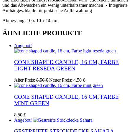
und das Abwaschen ein wenig unterhaltsamer machen! • Integrierte
Aufhängeschlaufe für praktische Aufbewahrung
Abmessung: 10 x 10 x 14 cm
ÄHNLICHE PRODUKTE
Angebot!
CONE SHAPED CANDLE, 16 CM, FARBE
LIGHT RESEDA GREEN
Ursprünglicher
Aktueller
Alter Preis:
8,50
€
Neuer Preis:
4,50
€
Preis
Preis
war:
ist:
8,50 €
4,50 €.
CONE SHAPED CANDLE, 16 CM, FARBE
MINT GREEN
8,50
€
Angebot!
GESTREIFTE STRICKDECKE SAHARA