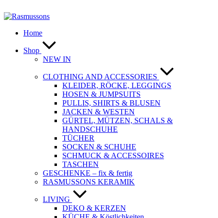
Zum
Inhalt
springen
Home
Shop
NEW IN
CLOTHING AND ACCESSORIES
KLEIDER, RÖCKE, LEGGINGS
HOSEN & JUMPSUITS
PULLIS, SHIRTS & BLUSEN
JACKEN & WESTEN
GÜRTEL, MÜTZEN, SCHALS &
HANDSCHUHE
TÜCHER
SOCKEN & SCHUHE
SCHMUCK & ACCESSOIRES
TASCHEN
GESCHENKE – fix & fertig
RASMUSSONS KERAMIK
LIVING
DEKO & KERZEN
KÜCHE & Köstlichkeiten