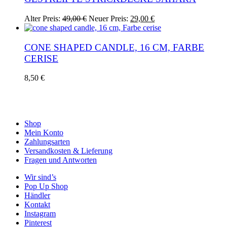
Ursprünglicher
Aktueller
Alter Preis:
49,00
€
Neuer Preis:
29,00
€
Preis
Preis
war:
ist:
49,00 €
29,00 €.
CONE SHAPED CANDLE, 16 CM, FARBE
CERISE
8,50
€
Shop
Mein Konto
Zahlungsarten
Versandkosten & Lieferung
Fragen und Antworten
Wir sind’s
Pop Up Shop
Händler
Kontakt
Instagram
Pinterest