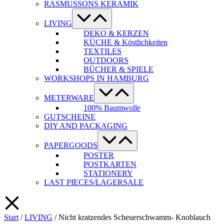
RASMUSSONS KERAMIK
Menü-
Schalter
LIVING
DEKO & KERZEN
KÜCHE & Köstlichkeiten
TEXTILES
OUTDOORS
BÜCHER & SPIELE
WORKSHOPS IN HAMBURG
Menü-
Schalter
METERWARE
100% Baumwolle
GUTSCHEINE
DIY AND PACKAGING
Menü-
Schalter
PAPERGOODS
POSTER
POSTKARTEN
STATIONERY
LAST PIECES/LAGERSALE
Start
/
LIVING
/ Nicht kratzendes Scheuerschwamm- Knoblauch