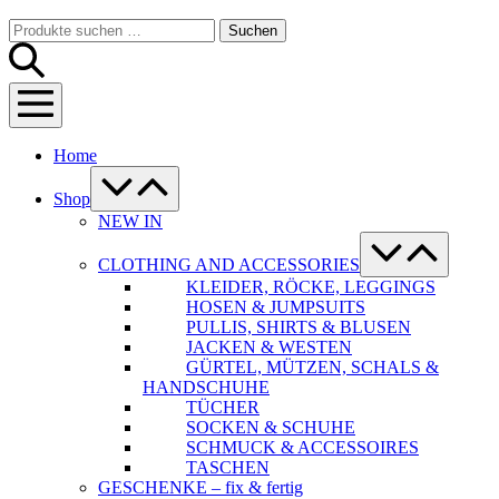
Warenkorb
Suche-
Suchen
Suchen
Schalter
nach:
Menü-
Schalter
Home
Menü-
Schalter
Shop
NEW IN
Menü-
Schalter
CLOTHING AND ACCESSORIES
KLEIDER, RÖCKE, LEGGINGS
HOSEN & JUMPSUITS
PULLIS, SHIRTS & BLUSEN
JACKEN & WESTEN
GÜRTEL, MÜTZEN, SCHALS &
HANDSCHUHE
TÜCHER
SOCKEN & SCHUHE
SCHMUCK & ACCESSOIRES
TASCHEN
GESCHENKE – fix & fertig