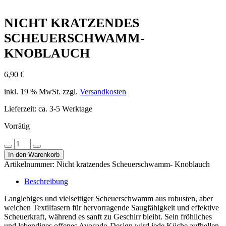
NICHT KRATZENDES
SCHEUERSCHWAMM-
KNOBLAUCH
6,90
€
inkl. 19 % MwSt.
zzgl.
Versandkosten
Lieferzeit:
ca. 3-5 Werktage
Vorrätig
Nicht
Menge
Menge
kratzendes
In den Warenkorb
verringern
erhöhen
Scheuerschwamm-
Artikelnummer:
Nicht kratzendes Scheuerschwamm- Knoblauch
Knoblauch
Menge
Beschreibung
Langlebiges und vielseitiger Scheuerschwamm aus robusten, aber
weichen Textilfasern für hervorragende Saugfähigkeit und effektive
Scheuerkraft, während es sanft zu Geschirr bleibt. Sein fröhliches
und lebendiges offenes Avocado-Design wird jede Küche aufhellen