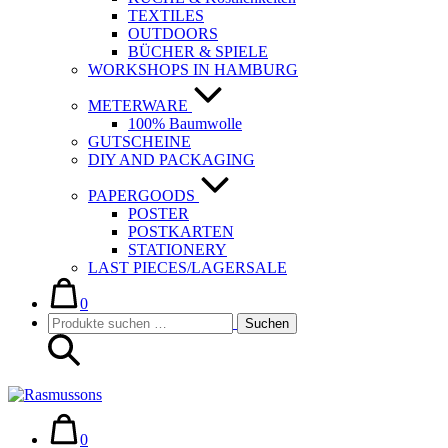
TEXTILES
OUTDOORS
BÜCHER & SPIELE
WORKSHOPS IN HAMBURG
METERWARE
100% Baumwolle
GUTSCHEINE
DIY AND PACKAGING
PAPERGOODS
POSTER
POSTKARTEN
STATIONERY
LAST PIECES/LAGERSALE
Warenkorb
Elemente
im
0
Suche-
Suchen
Warenkorb
Suchen
Schalter
nach:
Warenkorb
Elemente
im
0