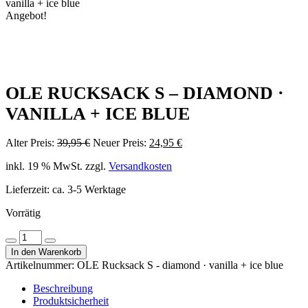
vanilla + ice blue
Angebot!
OLE RUCKSACK S – DIAMOND ·
VANILLA + ICE BLUE
Ursprünglicher
Aktueller
Alter Preis:
39,95
€
Neuer Preis:
24,95
€
Preis
Preis
inkl. 19 % MwSt.
zzgl.
Versandkosten
war:
ist:
39,95 €
24,95 €.
Lieferzeit:
ca. 3-5 Werktage
Vorrätig
OLE
Menge
Menge
Rucksack
In den Warenkorb
verringern
erhöhen
S
Artikelnummer:
OLE Rucksack S - diamond · vanilla + ice blue
-
diamond
Beschreibung
·
Produktsicherheit