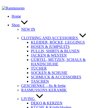
Zum
Inhalt
springen
Home
Shop
NEW IN
CLOTHING AND ACCESSORIES
KLEIDER, RÖCKE, LEGGINGS
HOSEN & JUMPSUITS
PULLIS, SHIRTS & BLUSEN
JACKEN & WESTEN
GÜRTEL, MÜTZEN, SCHALS &
HANDSCHUHE
TÜCHER
SOCKEN & SCHUHE
SCHMUCK & ACCESSOIRES
TASCHEN
GESCHENKE – fix & fertig
RASMUSSONS KERAMIK
LIVING
DEKO & KERZEN
KÜCHE & Köstlichkeiten