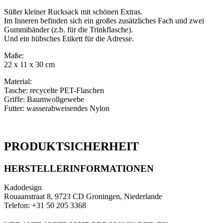
vanilla
+
Süßer kleiner Rucksack mit schönen Extras.
ice
Im Inneren befinden sich ein großes zusätzliches Fach und zwei
blue
Gummibänder (z.b. für die Trinkflasche).
Menge
Und ein hübsches Etikett für die Adresse.
Maße:
22 x 11 x 30 cm
Material:
Tasche: recycelte PET-Flaschen
Griffe: Baumwollgewebe
Futter: wasserabweisendes Nylon
PRODUKTSICHERHEIT
HERSTELLERINFORMATIONEN
Kadodesign
Rouaanstraat 8, 9723 CD Groningen, Niederlande
Telefon: +31 50 205 3368