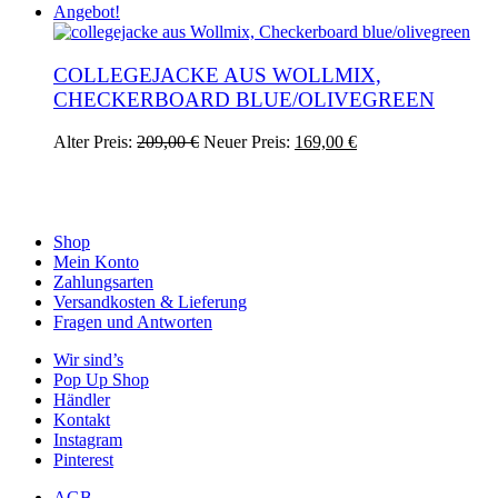
Optionen
Produkt
Angebot!
können
weist
auf
mehrere
der
Varianten
COLLEGEJACKE AUS WOLLMIX,
Produktseite
auf.
CHECKERBOARD BLUE/OLIVEGREEN
gewählt
Die
werden
Optionen
Ursprünglicher
Aktueller
Dieses
Alter Preis:
209,00
€
Neuer Preis:
169,00
€
können
Preis
Preis
Produkt
auf
war:
ist:
weist
der
209,00 €
169,00 €.
mehrere
Produktseite
Varianten
gewählt
auf.
Shop
werden
Die
Mein Konto
Optionen
Zahlungsarten
können
Versandkosten & Lieferung
auf
Fragen und Antworten
der
Wir sind’s
Produktseite
Pop Up Shop
gewählt
Händler
werden
Kontakt
Instagram
Pinterest
AGB