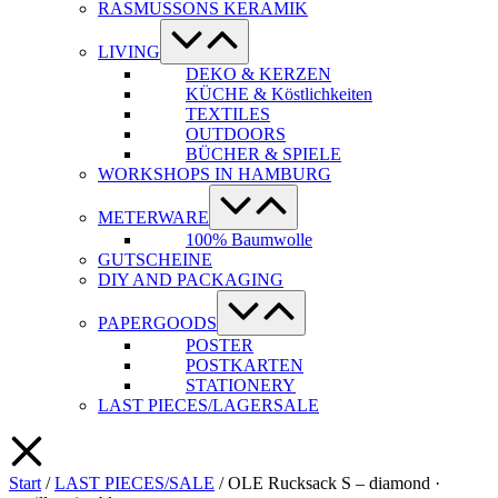
RASMUSSONS KERAMIK
Menü-
Schalter
LIVING
DEKO & KERZEN
KÜCHE & Köstlichkeiten
TEXTILES
OUTDOORS
BÜCHER & SPIELE
WORKSHOPS IN HAMBURG
Menü-
Schalter
METERWARE
100% Baumwolle
GUTSCHEINE
DIY AND PACKAGING
Menü-
Schalter
PAPERGOODS
POSTER
POSTKARTEN
STATIONERY
LAST PIECES/LAGERSALE
Start
/
LAST PIECES/SALE
/ OLE Rucksack S – diamond ·