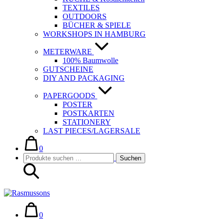
TEXTILES
OUTDOORS
BÜCHER & SPIELE
WORKSHOPS IN HAMBURG
METERWARE
100% Baumwolle
GUTSCHEINE
DIY AND PACKAGING
PAPERGOODS
POSTER
POSTKARTEN
STATIONERY
LAST PIECES/LAGERSALE
Warenkorb
Elemente
im
0
Suche-
Suchen
Warenkorb
Suchen
Schalter
nach:
Warenkorb
Elemente
im
0