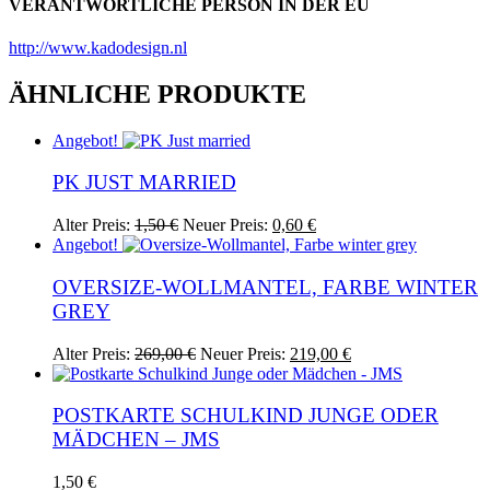
VERANTWORTLICHE PERSON IN DER EU
http://www.kadodesign.nl
ÄHNLICHE PRODUKTE
Angebot!
PK JUST MARRIED
Ursprünglicher
Aktueller
Alter Preis:
1,50
€
Neuer Preis:
0,60
€
Preis
Preis
Angebot!
war:
ist:
1,50 €
0,60 €.
OVERSIZE-WOLLMANTEL, FARBE WINTER
GREY
Ursprünglicher
Aktueller
Dieses
Alter Preis:
269,00
€
Neuer Preis:
219,00
€
Preis
Preis
Produkt
war:
ist:
weist
269,00 €
219,00 €.
mehrere
POSTKARTE SCHULKIND JUNGE ODER
Varianten
MÄDCHEN – JMS
auf.
Die
Dieses
1,50
€