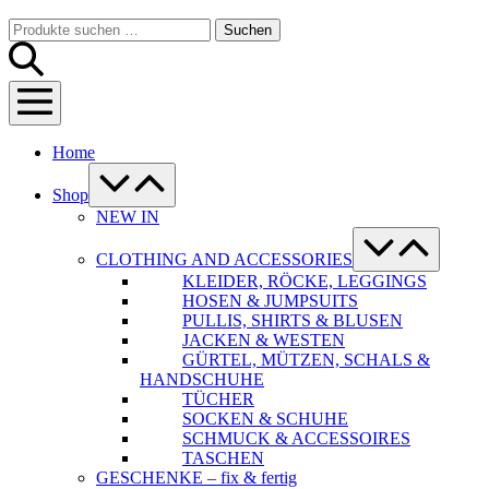
Warenkorb
Suche-
Suchen
Suchen
Schalter
nach:
Menü-
Schalter
Home
Menü-
Schalter
Shop
NEW IN
Menü-
Schalter
CLOTHING AND ACCESSORIES
KLEIDER, RÖCKE, LEGGINGS
HOSEN & JUMPSUITS
PULLIS, SHIRTS & BLUSEN
JACKEN & WESTEN
GÜRTEL, MÜTZEN, SCHALS &
HANDSCHUHE
TÜCHER
SOCKEN & SCHUHE
SCHMUCK & ACCESSOIRES
TASCHEN
GESCHENKE – fix & fertig