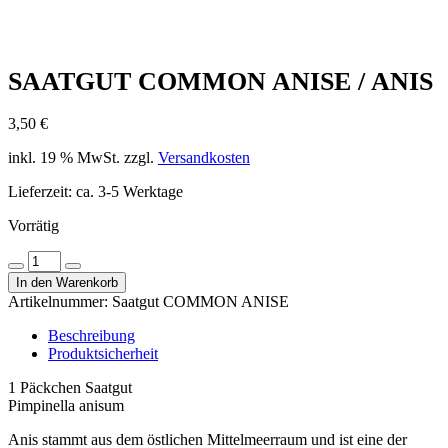
SAATGUT COMMON ANISE / ANIS
3,50
€
inkl. 19 % MwSt.
zzgl.
Versandkosten
Lieferzeit:
ca. 3-5 Werktage
Vorrätig
Saatgut
Menge
Menge
COMMON
In den Warenkorb
verringern
erhöhen
ANISE
Artikelnummer:
Saatgut COMMON ANISE
/
Anis
Beschreibung
Menge
Produktsicherheit
1 Päckchen Saatgut
Pimpinella anisum
Anis stammt aus dem östlichen Mittelmeerraum und ist eine der