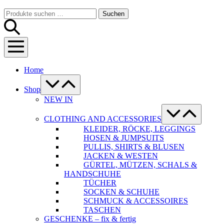
Warenkorb
Suche-
Suchen
Suchen
Schalter
nach:
Menü-
Schalter
Home
Menü-
Schalter
Shop
NEW IN
Menü-
Schalter
CLOTHING AND ACCESSORIES
KLEIDER, RÖCKE, LEGGINGS
HOSEN & JUMPSUITS
PULLIS, SHIRTS & BLUSEN
JACKEN & WESTEN
GÜRTEL, MÜTZEN, SCHALS &
HANDSCHUHE
TÜCHER
SOCKEN & SCHUHE
SCHMUCK & ACCESSOIRES
TASCHEN
GESCHENKE – fix & fertig