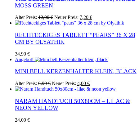
OSS GREEN
Ursprünglicher
Aktueller
Alter Preis:
12,00
€
Neuer Preis:
7,20
€
Preis
Preis
war:
ist:
12,00 €
7,20 €.
RECHTECKIGES TABLETT “PEARS” 36 X 28
CM BY OLYATHIK
34,90
€
Angebot!
MINI BELL KERZENHALTER KLEIN, BLACK
Ursprünglicher
Aktueller
Alter Preis:
6,90
€
Neuer Preis:
4,00
€
Preis
Preis
war:
ist:
6,90 €
4,00 €.
NARAM HANDTUCH 50X80CM – LILAC &
NEON YELLOW
24,00
€