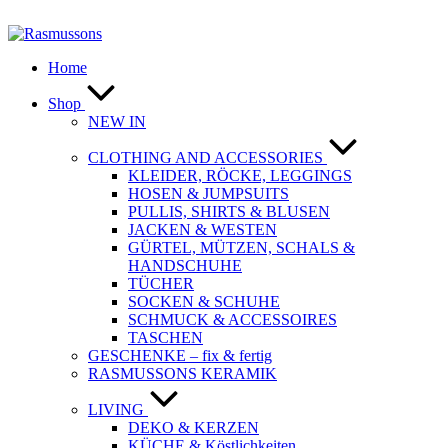
Zum
Inhalt
springen
Home
Shop
NEW IN
CLOTHING AND ACCESSORIES
KLEIDER, RÖCKE, LEGGINGS
HOSEN & JUMPSUITS
PULLIS, SHIRTS & BLUSEN
JACKEN & WESTEN
GÜRTEL, MÜTZEN, SCHALS &
HANDSCHUHE
TÜCHER
SOCKEN & SCHUHE
SCHMUCK & ACCESSOIRES
TASCHEN
GESCHENKE – fix & fertig
RASMUSSONS KERAMIK
LIVING
DEKO & KERZEN
KÜCHE & Köstlichkeiten