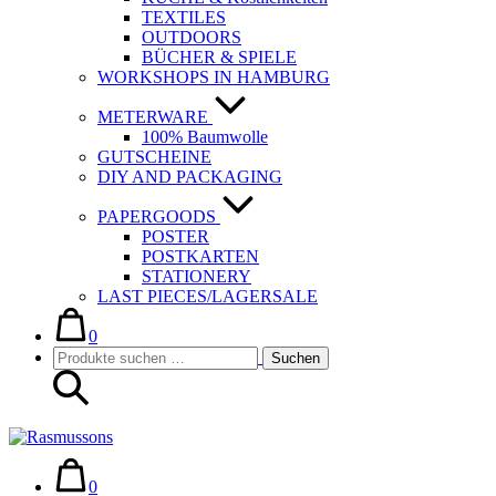
TEXTILES
OUTDOORS
BÜCHER & SPIELE
WORKSHOPS IN HAMBURG
METERWARE
100% Baumwolle
GUTSCHEINE
DIY AND PACKAGING
PAPERGOODS
POSTER
POSTKARTEN
STATIONERY
LAST PIECES/LAGERSALE
Warenkorb
Elemente
im
0
Suche-
Suchen
Warenkorb
Suchen
Schalter
nach:
Warenkorb
Elemente
im
0