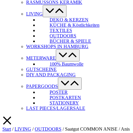
RASMUSSONS KERAMIK
Menü-
Schalter
LIVING
DEKO & KERZEN
KÜCHE & Köstlichkeiten
TEXTILES
OUTDOORS
BÜCHER & SPIELE
WORKSHOPS IN HAMBURG
Menü-
Schalter
METERWARE
100% Baumwolle
GUTSCHEINE
DIY AND PACKAGING
Menü-
Schalter
PAPERGOODS
POSTER
POSTKARTEN
STATIONERY
LAST PIECES/LAGERSALE
Start
/
LIVING
/
OUTDOORS
/ Saatgut COMMON ANISE / Anis