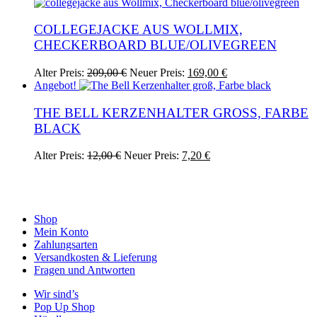
war:
ist:
37,00 €
20,00 €.
COLLEGEJACKE AUS WOLLMIX,
CHECKERBOARD BLUE/OLIVEGREEN
Ursprünglicher
Aktueller
Dieses
Alter Preis:
209,00
€
Neuer Preis:
169,00
€
Preis
Preis
Produkt
Angebot!
war:
ist:
weist
209,00 €
169,00 €.
mehrere
THE BELL KERZENHALTER GROSS, FARBE B
Varianten
LACK
auf.
Die
Ursprünglicher
Aktueller
Alter Preis:
12,00
€
Neuer Preis:
7,20
€
Optionen
Preis
Preis
können
war:
ist:
auf
12,00 €
7,20 €.
der
Produktseite
Shop
gewählt
Mein Konto
werden
Zahlungsarten
Versandkosten & Lieferung
Fragen und Antworten
Wir sind’s
Pop Up Shop