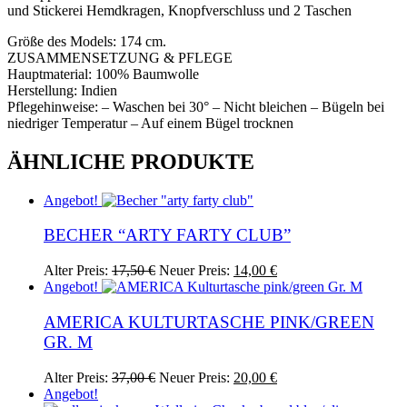
und Stickerei Hemdkragen, Knopfverschluss und 2 Taschen
Größe des Models: 174 cm.
ZUSAMMENSETZUNG & PFLEGE
Hauptmaterial: 100% Baumwolle
Herstellung: Indien
Pflegehinweise: – Waschen bei 30° – Nicht bleichen – Bügeln bei
niedriger Temperatur – Auf einem Bügel trocknen
ÄHNLICHE PRODUKTE
Angebot!
BECHER “ARTY FARTY CLUB”
Ursprünglicher
Aktueller
Alter Preis:
17,50
€
Neuer Preis:
14,00
€
Preis
Preis
Angebot!
war:
ist:
17,50 €
14,00 €.
AMERICA KULTURTASCHE PINK/GREEN
GR. M
Ursprünglicher
Aktueller
Alter Preis:
37,00
€
Neuer Preis:
20,00
€
Preis
Preis
Angebot!