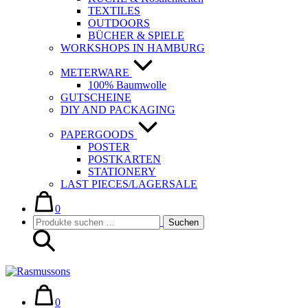
TEXTILES
OUTDOORS
BÜCHER & SPIELE
WORKSHOPS IN HAMBURG
METERWARE
100% Baumwolle
GUTSCHEINE
DIY AND PACKAGING
PAPERGOODS
POSTER
POSTKARTEN
STATIONERY
LAST PIECES/LAGERSALE
Warenkorb
Elemente
im
0
Suche-
Suchen
Warenkorb
Suchen
Schalter
nach:
Warenkorb
Elemente
im
0