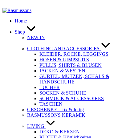
Zum
Inhalt
springen
Home
Shop
NEW IN
CLOTHING AND ACCESSORIES
KLEIDER, RÖCKE, LEGGINGS
HOSEN & JUMPSUITS
PULLIS, SHIRTS & BLUSEN
JACKEN & WESTEN
GÜRTEL, MÜTZEN, SCHALS &
HANDSCHUHE
TÜCHER
SOCKEN & SCHUHE
SCHMUCK & ACCESSOIRES
TASCHEN
GESCHENKE – fix & fertig
RASMUSSONS KERAMIK
LIVING
DEKO & KERZEN
KÜCHE & Köstlichkeiten