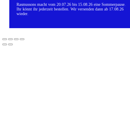
Rasmussons macht vom 20.07.26 bis 15.08.26 eine Sommerpause.
Ihr könnt ihr jederzeit bestellen. Wir versenden dann ab 17.08.26
wieder.