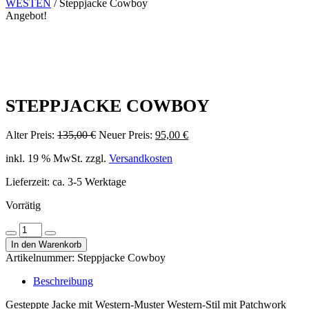
WESTEN
/ Steppjacke Cowboy
Angebot!
STEPPJACKE COWBOY
Ursprünglicher
Aktueller
Alter Preis:
135,00
€
Neuer Preis:
95,00
€
Preis
Preis
inkl. 19 % MwSt.
zzgl.
Versandkosten
war:
ist:
135,00 €
95,00 €.
Lieferzeit:
ca. 3-5 Werktage
Vorrätig
Steppjacke
Menge
Menge
Cowboy
In den Warenkorb
verringern
erhöhen
Menge
Artikelnummer:
Steppjacke Cowboy
Beschreibung
Gesteppte Jacke mit Western-Muster Western-Stil mit Patchwork