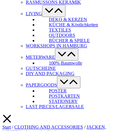
RASMUSSONS KERAMIK
Menü-
Schalter
LIVING
DEKO & KERZEN
KÜCHE & Köstlichkeiten
TEXTILES
OUTDOORS
BÜCHER & SPIELE
WORKSHOPS IN HAMBURG
Menü-
Schalter
METERWARE
100% Baumwolle
GUTSCHEINE
DIY AND PACKAGING
Menü-
Schalter
PAPERGOODS
POSTER
POSTKARTEN
STATIONERY
LAST PIECES/LAGERSALE
Start
/
CLOTHING AND ACCESSORIES
/
JACKEN,