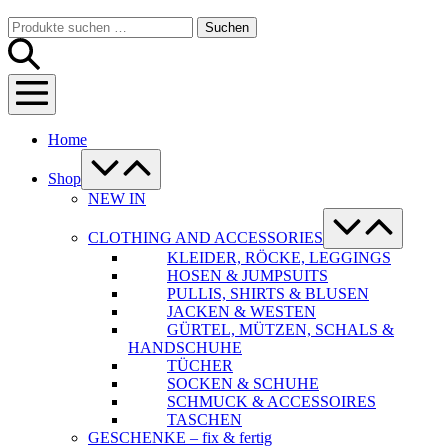
Warenkorb
Suche-
Suchen
Suchen
Schalter
nach:
Menü-
Schalter
Home
Menü-
Schalter
Shop
NEW IN
Menü-
Schalter
CLOTHING AND ACCESSORIES
KLEIDER, RÖCKE, LEGGINGS
HOSEN & JUMPSUITS
PULLIS, SHIRTS & BLUSEN
JACKEN & WESTEN
GÜRTEL, MÜTZEN, SCHALS &
HANDSCHUHE
TÜCHER
SOCKEN & SCHUHE
SCHMUCK & ACCESSOIRES
TASCHEN
GESCHENKE – fix & fertig