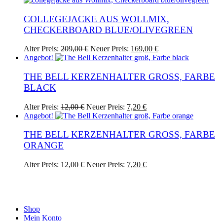
269,00 €
219,00 €.
mehrere
Varianten
COLLEGEJACKE AUS WOLLMIX,
auf.
CHECKERBOARD BLUE/OLIVEGREEN
Die
Optionen
Ursprünglicher
Aktueller
Dieses
Alter Preis:
209,00
€
Neuer Preis:
169,00
€
können
Preis
Preis
Produkt
Angebot!
auf
war:
ist:
weist
der
209,00 €
169,00 €.
mehrere
THE BELL KERZENHALTER GROSS, FARBE B
Produktseite
Varianten
LACK
gewählt
auf.
werden
Die
Ursprünglicher
Aktueller
Alter Preis:
12,00
€
Neuer Preis:
7,20
€
Optionen
Preis
Preis
Angebot!
können
war:
ist:
auf
12,00 €
7,20 €.
THE BELL KERZENHALTER GROSS, FARBE O
der
RANGE
Produktseite
gewählt
werden
Ursprünglicher
Aktueller
Alter Preis:
12,00
€
Neuer Preis:
7,20
€
Preis
Preis
war:
ist:
12,00 €
7,20 €.
Shop
Mein Konto