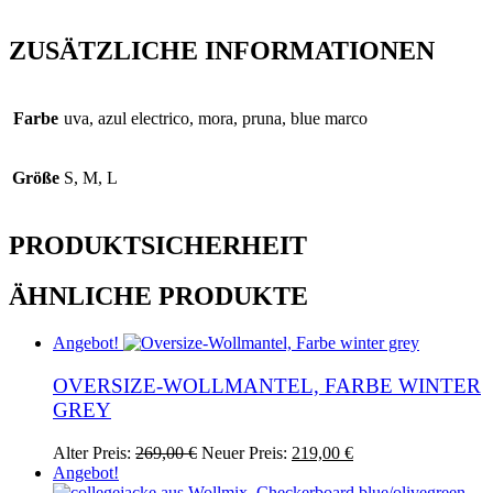
ZUSÄTZLICHE INFORMATIONEN
Farbe
uva, azul electrico, mora, pruna, blue marco
Größe
S, M, L
PRODUKTSICHERHEIT
ÄHNLICHE PRODUKTE
Angebot!
OVERSIZE-WOLLMANTEL, FARBE WINTER
GREY
Ursprünglicher
Aktueller
Dieses
Alter Preis:
269,00
€
Neuer Preis:
219,00
€
Preis
Preis
Produkt
Angebot!
war:
ist:
weist