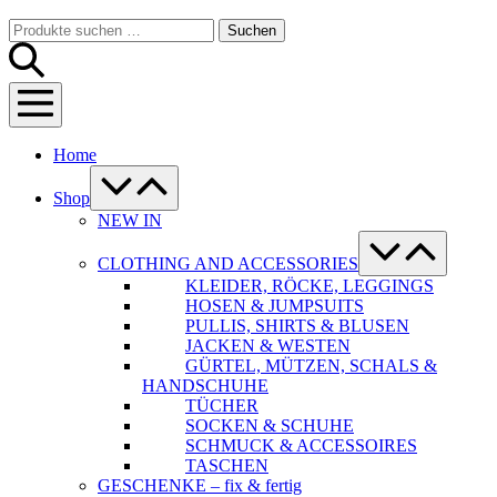
Warenkorb
Suche-
Suchen
Suchen
Schalter
nach:
Menü-
Schalter
Home
Menü-
Schalter
Shop
NEW IN
Menü-
Schalter
CLOTHING AND ACCESSORIES
KLEIDER, RÖCKE, LEGGINGS
HOSEN & JUMPSUITS
PULLIS, SHIRTS & BLUSEN
JACKEN & WESTEN
GÜRTEL, MÜTZEN, SCHALS &
HANDSCHUHE
TÜCHER
SOCKEN & SCHUHE
SCHMUCK & ACCESSOIRES
TASCHEN
GESCHENKE – fix & fertig