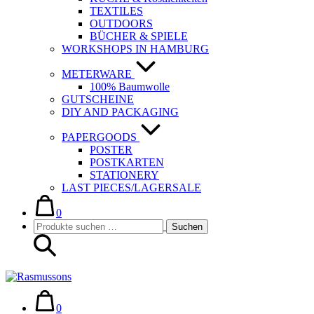
TEXTILES
OUTDOORS
BÜCHER & SPIELE
WORKSHOPS IN HAMBURG
METERWARE
100% Baumwolle
GUTSCHEINE
DIY AND PACKAGING
PAPERGOODS
POSTER
POSTKARTEN
STATIONERY
LAST PIECES/LAGERSALE
Warenkorb
Elemente
im
0
Suche-
Suchen
Warenkorb
Suchen
Schalter
nach:
Warenkorb
Elemente
im
0