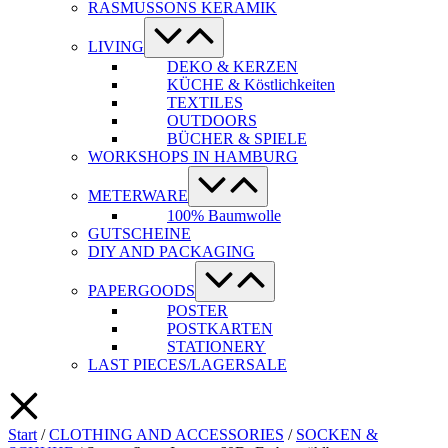
RASMUSSONS KERAMIK
Menü-
Schalter
LIVING
DEKO & KERZEN
KÜCHE & Köstlichkeiten
TEXTILES
OUTDOORS
BÜCHER & SPIELE
WORKSHOPS IN HAMBURG
Menü-
Schalter
METERWARE
100% Baumwolle
GUTSCHEINE
DIY AND PACKAGING
Menü-
Schalter
PAPERGOODS
POSTER
POSTKARTEN
STATIONERY
LAST PIECES/LAGERSALE
Start
/
CLOTHING AND ACCESSORIES
/
SOCKEN &