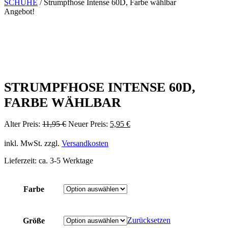
SCHUHE
/ Strumpfhose Intense 60D, Farbe wählbar
Angebot!
STRUMPFHOSE INTENSE 60D,
FARBE WÄHLBAR
Ursprünglicher
Aktueller
Alter Preis:
11,95
€
Neuer Preis:
5,95
€
Preis
Preis
war:
ist:
inkl. MwSt.
zzgl.
Versandkosten
11,95 €
5,95 €.
Lieferzeit:
ca. 3-5 Werktage
Farbe
Zurücksetzen
Größe