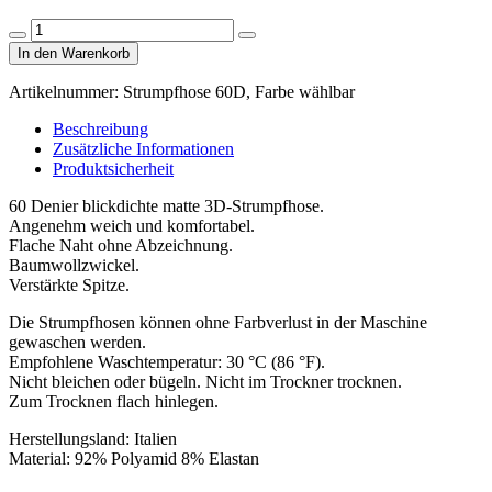
Strumpfhose
Menge
Menge
Intense
In den Warenkorb
verringern
erhöhen
60D,
Farbe
Artikelnummer:
Strumpfhose 60D, Farbe wählbar
wählbar
Menge
Beschreibung
Zusätzliche Informationen
Produktsicherheit
60 Denier blickdichte matte 3D-Strumpfhose.
Angenehm weich und komfortabel.
Flache Naht ohne Abzeichnung.
Baumwollzwickel.
Verstärkte Spitze.
Die Strumpfhosen können ohne Farbverlust in der Maschine
gewaschen werden.
Empfohlene Waschtemperatur: 30 °C (86 °F).
Nicht bleichen oder bügeln. Nicht im Trockner trocknen.
Zum Trocknen flach hinlegen.
Herstellungsland: Italien
Material: 92% Polyamid 8% Elastan