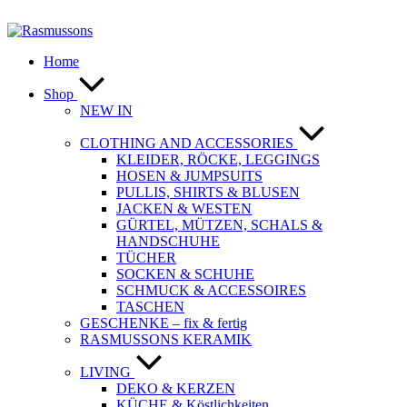
Zum
Inhalt
springen
Home
Shop
NEW IN
CLOTHING AND ACCESSORIES
KLEIDER, RÖCKE, LEGGINGS
HOSEN & JUMPSUITS
PULLIS, SHIRTS & BLUSEN
JACKEN & WESTEN
GÜRTEL, MÜTZEN, SCHALS &
HANDSCHUHE
TÜCHER
SOCKEN & SCHUHE
SCHMUCK & ACCESSOIRES
TASCHEN
GESCHENKE – fix & fertig
RASMUSSONS KERAMIK
LIVING
DEKO & KERZEN
KÜCHE & Köstlichkeiten