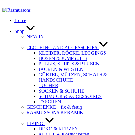
Zum
Inhalt
springen
Home
Shop
NEW IN
CLOTHING AND ACCESSORIES
KLEIDER, RÖCKE, LEGGINGS
HOSEN & JUMPSUITS
PULLIS, SHIRTS & BLUSEN
JACKEN & WESTEN
GÜRTEL, MÜTZEN, SCHALS &
HANDSCHUHE
TÜCHER
SOCKEN & SCHUHE
SCHMUCK & ACCESSOIRES
TASCHEN
GESCHENKE – fix & fertig
RASMUSSONS KERAMIK
LIVING
DEKO & KERZEN
KÜCHE & Köstlichkeiten