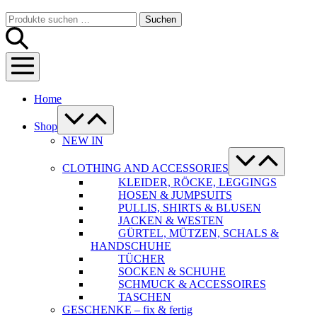
Warenkorb
Suche-
Suchen
Suchen
Schalter
nach:
Menü-
Schalter
Home
Menü-
Schalter
Shop
NEW IN
Menü-
Schalter
CLOTHING AND ACCESSORIES
KLEIDER, RÖCKE, LEGGINGS
HOSEN & JUMPSUITS
PULLIS, SHIRTS & BLUSEN
JACKEN & WESTEN
GÜRTEL, MÜTZEN, SCHALS &
HANDSCHUHE
TÜCHER
SOCKEN & SCHUHE
SCHMUCK & ACCESSOIRES
TASCHEN
GESCHENKE – fix & fertig