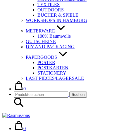
TEXTILES
OUTDOORS
BÜCHER & SPIELE
WORKSHOPS IN HAMBURG
METERWARE
100% Baumwolle
GUTSCHEINE
DIY AND PACKAGING
PAPERGOODS
POSTER
POSTKARTEN
STATIONERY
LAST PIECES/LAGERSALE
Warenkorb
Elemente
im
0
Suche-
Suchen
Warenkorb
Suchen
Schalter
nach:
Warenkorb
Elemente
im
0