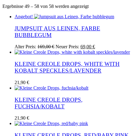
Nach
Ergebnisse 49 – 58 von 58 werden angezeigt
Aktualität
Angebot!
sortiert
JUMPSUIT AUS LEINEN, FARBE
BUBBLEGUM
Ursprünglicher
Aktueller
Dieses
Alter Preis:
169,00
€
Neuer Preis:
69,00
€
Preis
Preis
Produkt
war:
ist:
weist
169,00 €
69,00 €.
mehrere
KLEINE CREOLE DROPS, WHITE WITH
Varianten
KOBALT SPECKLES/LAVENDER
auf.
Die
21,90
€
Optionen
können
auf
KLEINE CREOLE DROPS,
der
FUCHSIA/KOBALT
Produktseite
gewählt
werden
21,90
€
KLEINE CREOLE DROPS, RED/BABY PINK