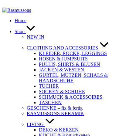
Zum
Inhalt
springen
Home
Shop
NEW IN
CLOTHING AND ACCESSORIES
KLEIDER, RÖCKE, LEGGINGS
HOSEN & JUMPSUITS
PULLIS, SHIRTS & BLUSEN
JACKEN & WESTEN
GÜRTEL, MÜTZEN, SCHALS &
HANDSCHUHE
TÜCHER
SOCKEN & SCHUHE
SCHMUCK & ACCESSOIRES
TASCHEN
GESCHENKE – fix & fertig
RASMUSSONS KERAMIK
LIVING
DEKO & KERZEN
KÜCHE & Köstlichkeiten