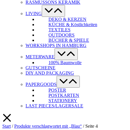
RASMUSSONS KERAMIK
Menü-
Schalter
LIVING
DEKO & KERZEN
KÜCHE & Köstlichkeiten
TEXTILES
OUTDOORS
BÜCHER & SPIELE
WORKSHOPS IN HAMBURG
Menü-
Schalter
METERWARE
100% Baumwolle
GUTSCHEINE
DIY AND PACKAGING
Menü-
Schalter
PAPERGOODS
POSTER
POSTKARTEN
STATIONERY
LAST PIECES/LAGERSALE
Start
/
Produkte verschlagwortet mit „Blau“
/ Seite 4