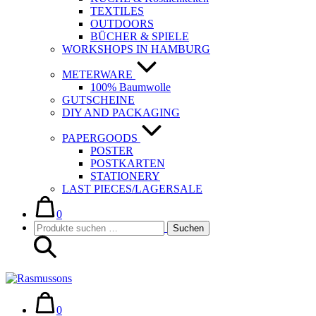
TEXTILES
OUTDOORS
BÜCHER & SPIELE
WORKSHOPS IN HAMBURG
METERWARE
100% Baumwolle
GUTSCHEINE
DIY AND PACKAGING
PAPERGOODS
POSTER
POSTKARTEN
STATIONERY
LAST PIECES/LAGERSALE
Warenkorb
Elemente
im
0
Suche-
Suchen
Warenkorb
Suchen
Schalter
nach:
Warenkorb
Elemente
im
0