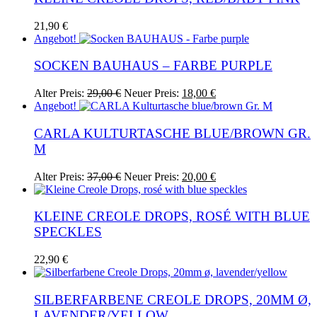
21,90
€
Angebot!
SOCKEN BAUHAUS – FARBE PURPLE
Ursprünglicher
Aktueller
Dieses
Alter Preis:
29,00
€
Neuer Preis:
18,00
€
Preis
Preis
Produkt
Angebot!
war:
ist:
weist
29,00 €
18,00 €.
mehrere
CARLA KULTURTASCHE BLUE/BROWN GR.
Varianten
M
auf.
Die
Ursprünglicher
Aktueller
Alter Preis:
37,00
€
Neuer Preis:
20,00
€
Optionen
Preis
Preis
können
war:
ist:
auf
37,00 €
20,00 €.
KLEINE CREOLE DROPS, ROSÉ WITH BLUE
der
SPECKLES
Produktseite
gewählt
werden
22,90
€
SILBERFARBENE CREOLE DROPS, 20MM Ø,
LAVENDER/YELLOW