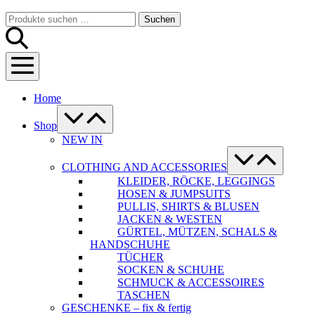
Warenkorb
Suche-
Suchen
Suchen
Schalter
nach:
Menü-
Schalter
Home
Menü-
Schalter
Shop
NEW IN
Menü-
Schalter
CLOTHING AND ACCESSORIES
KLEIDER, RÖCKE, LEGGINGS
HOSEN & JUMPSUITS
PULLIS, SHIRTS & BLUSEN
JACKEN & WESTEN
GÜRTEL, MÜTZEN, SCHALS &
HANDSCHUHE
TÜCHER
SOCKEN & SCHUHE
SCHMUCK & ACCESSOIRES
TASCHEN
GESCHENKE – fix & fertig