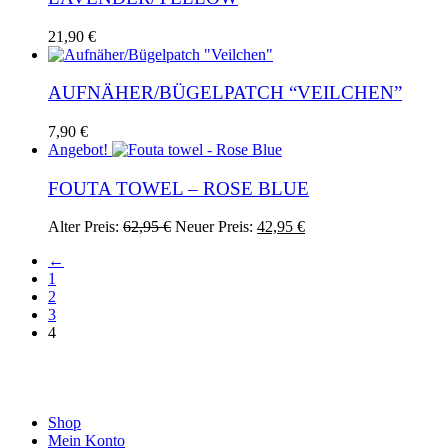
21,90
€
AUFNÄHER/BÜGELPATCH “VEILCHEN”
7,90
€
Angebot!
FOUTA TOWEL – ROSE BLUE
Ursprünglicher
Aktueller
Alter Preis:
62,95
€
Neuer Preis:
42,95
€
Preis
Preis
←
war:
ist:
1
62,95 €
42,95 €.
2
3
4
Shop
Mein Konto